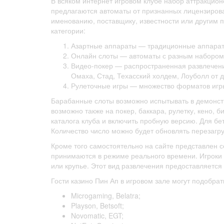
В всяком интернет игровом клубе набор аттракцио
предлагаются автоматы от признанных лицензирова
именованию, поставщику, известности или другим
категории:
Азартные аппараты — традиционные аппараты
Онлайн слоты — автоматы с разным набором
Видео-покер — распространенная развлечение
Омаха, Стад, Техасский холдем, Лоуболл от д
Рулеточные игры — множество форматов игр
Барабанные слоты возможно испытывать в демонстр
возможно также на покер, баккара, рулетку, кено,
каталога клуба и включить пробную версию. Для б
Количество число можно будет обновлять перезагру
Кроме того самостоятельно на сайте представлен се
принимаются в режиме реального времени. Игроки 
или крупье. Этот вид развлечения предоставляется 
Гости казино Пин Ап в игровом зале могут подобрат
Microgaming, Belatra;
Playson, Betsoft;
Novomatic, EGT;