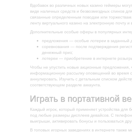
Вдобавок во различных новых казино геймеры мог
виде наличных средств и безвозмездных спинов дл
связанные определенным поводам или торжествам.
ленту виртуального казино на электронную почту и
Дополнительные особые оферы в популярных интер
предложения — особые лотереи в заданный д
соревнования — после подтверждения регист
денежный приз;
лотереи — приобретение в интернете розыгр
Чтобы не упустить новые акционные предложения, 
информационную рассылку оповещений во время со
аннулировать. Изучить с детальным списком действ
соответствующем разделе аккаунта.
Играть в портативной в
Каждый игрок, который применяет устройства для б
под любые размеры дисплеев девайсов. С телефона
выигрыши, активировать бонусы и пользоваться др
В топовых игорных заведениях в интернете также 