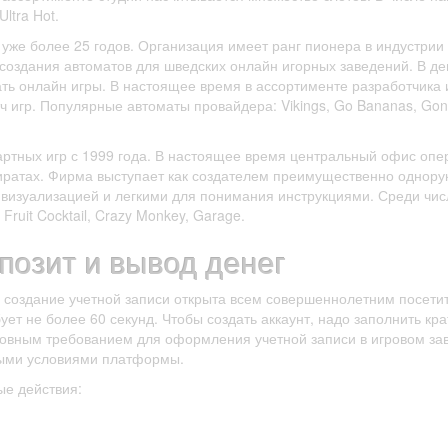
Ultra Hot.
же более 25 годов. Организация имеет ранг пионера в индустрии
 с создания автоматов для шведских онлайн игорных заведений. В де
ать онлайн игры. В настоящее время в ассортименте разработчика
ч игр. Популярные автоматы провайдера: Vikings, Go Bananas, Gon
ртных игр с 1999 года. В настоящее время центральный офис опе
ратах. Фирма выступает как создателем преимущественно однору
 визуализацией и легкими для понимания инструкциями. Среди чис
ruit Cocktail, Crazy Monkey, Garage.
епозит и вывод денег
о создание учетной записи открыта всем совершеннолетним посети
т не более 60 секунд. Чтобы создать аккаунт, надо заполнить кр
Основным требованием для оформления учетной записи в игровом за
ными условиями платформы.
ые действия: