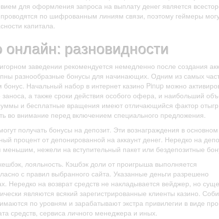
вием для оформления запроса на выплату денег является всесто
проводятся по шифрованным линиям связи, поэтому геймеры могу
сности капитала.
 онлайн: разновидности
 игорном заведении рекомендуется немедленно после создания ак
тупны разнообразные бонусы для начинающих. Одним из самых час
 бонус. Начальный набор в интернет казино Pinup можно активиров
заноса, а также сроки действия особого офера, и наибольший об
 суммы и бесплатные вращения имеют отличающийся фактор отыг
ть во внимание перед включением специального предложения.
могут получать бонусы на депозит. Эти вознаграждения в основном
ный процент от депонированной на аккаунт денег. Нередко на деп
 меньшим, нежели на вступительный пакет или бездепозитные бон
кешбэк, лояльность. Кэшбэк доли от проигрыша выполняется
ласно с правил выбранного сайта. Указанные деньги разрешено
ах. Нередко на возврат средств не накладывается вейджер, но сущ
ически являются всякий зарегистрированные клиенты казино. Соб
нимаются по уровням и зарабатывают экстра привилегии в виде пр
ата средств, сервиса личного менеджера и иных.