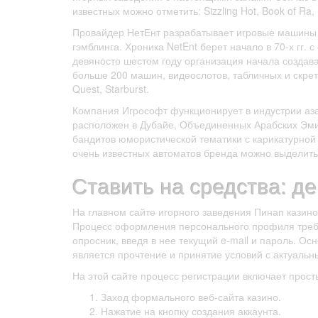
известных можно отметить: Sizzling Hot, Book of Ra, 
Провайдер НетЕнт разрабатывает игровые машины у
гэмблинга. Хроника NetEnt берет начало в 70-х гг.
девяносто шестом году организация начала создав
больше 200 машин, видеослотов, табличных и скрет
Quest, Starburst.
Компания Игрософт функционирует в индустрии аза
расположен в Дубайе, Объединенных Арабских Эми
бандитов юмористической тематики с карикатурной
очень известных автоматов бренда можно выделить F
Ставить на средства: д
На главном сайте игорного заведения Пинап казин
Процесс оформления персонального профиля требуе
опросник, введя в нее текущий e-mail и пароль. 
является прочтение и принятие условий с актуаль
На этой сайте процесс регистрации включает прост
Заход формального веб-сайта казино.
Нажатие на кнопку создания аккаунта.