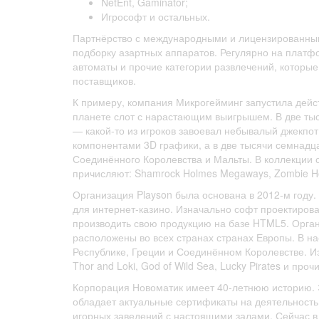
NetEnt, Gaminator;
Игрософт и остальных.
Партнёрство с международными и лицензированным
подборку азартных аппаратов. Регулярно на платф
автоматы и прочие категории развлечений, которы
поставщиков.
К примеру, компания Микрогейминг запустила дейст
планете слот с нарастающим выигрышем. В две тыс
— какой-то из игроков завоевал небывалый джекпот 
компонентами 3D графики, а в две тысячи семнадц
Соединённого Королевства и Мальты. В коллекции с
причисляют: Shamrock Holmes Megaways, Zombie Hoar
Организация Playson была основана в 2012-м году
для интернет-казино. Изначально софт проектирова
производить свою продукцию на базе HTML5. Орган
расположены во всех странах странах Европы. В н
Республике, Греции и Соединённом Королевстве. Изв
Thor and Loki, God of Wild Sea, Lucky Pirates и прочи
Корпорация Новоматик имеет 40-летнюю историю. Э
обладает актуальные сертификаты на деятельность 
игорных заведений с настоящими залами. Сейчас в