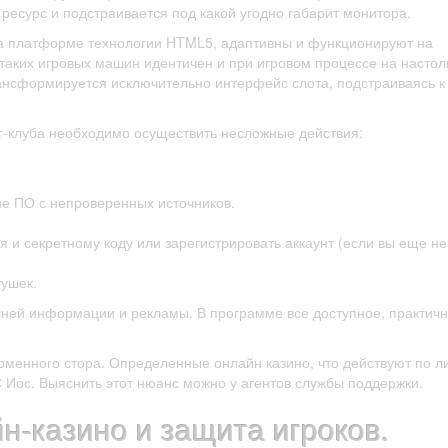
ресурс и подстраивается под какой угодно габарит монитора.
а платформе технологии HTML5, адаптивны и функционируют на
таких игровых машин идентичен и при игровом процессе на насто
рансформируется исключительно интерфейс слота, подстраиваясь к
нг-клуба необходимо осуществить несложные действия:
ие ПО с непроверенных источников.
я и секретному коду или зарегистрировать аккаунт (если вы еще не
тушек.
ней информации и рекламы. В программе все доступное, практичн
менного стора. Определенные онлайн казино, что действуют по л
 Иос. Выяснить этот нюанс можно у агентов службы поддержки.
н-казино и защита игроков.