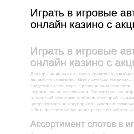
Играть в игровые ав
онлайн казино с ак
Datum:
Autor:
16. Mai 2025
test account
Schreibe einen Komm
Играть в игровые ав
онлайн казино с ак
Для игры на деньги с выводом средств надо выби
данных пользователей. Исключительно так возможн
средств в полной мере. К проверенным относятся
P
широкий спектр развлечений. Это виртуальное игор
геймерский ассортимент обогащается прибыльным
цифрового казино могут принять участие в розыг
заботящие гостей обращения разъяснят работники 
Ассортимент слотов в и