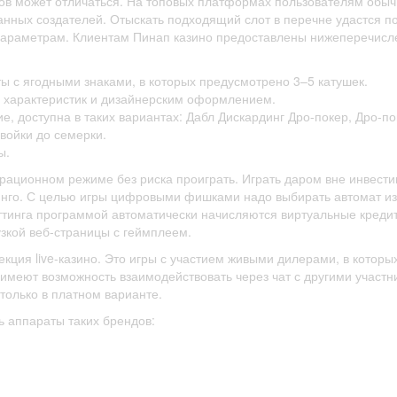
нов может отличаться. На топовых платформах пользователям обы
нных создателей. Отыскать подходящий слот в перечне удастся п
 параметрам. Клиентам Пинап казино предоставлены нижеперечис
 с ягодными знаками, в которых предусмотрено 3–5 катушек.
 характеристик и дизайнерским оформлением.
, доступна в таких вариантах: Дабл Дискардинг Дро-покер, Дро-по
войки до семерки.
ы.
ационном режиме без риска проиграть. Играть даром вне инвести
 бинго. С целью игры цифровыми фишками надо выбирать автомат и
еттинга программой автоматически начисляются виртуальные креди
зкой веб-страницы с геймплеем.
кция live-казино. Это игры с участием живыми дилерами, в которы
имеют возможность взаимодействовать через чат с другими участн
только в платном варианте.
ь аппараты таких брендов: