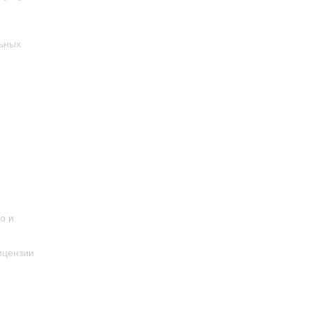
льных
о и
ицензии