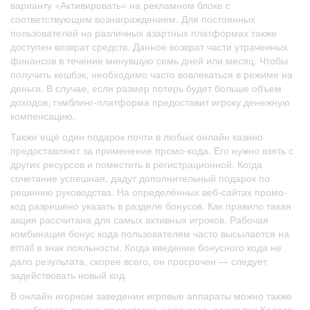
варианту «Активировать» на рекламном блоке с
соответствующим вознаграждением. Для постоянных
пользователей на различных азартных платформах также
доступен возврат средств. Данное возврат части утраченных
финансов в течение минувшую семь дней или месяц. Чтобы
получить кешбэк, необходимо часто вовлекаться в режиме на
деньги. В случае, если размер потерь будет больше объем
доходов, гэмблинг-платформа предоставит игроку денежную
компенсацию.
Также ещё один подарок почти в любых онлайн казино
предоставляют за применение промо-кода. Его нужно взять с
других ресурсов и поместить в регистрационной. Когда
сочетание успешная, дадут дополнительный подарок по
решению руководства. На определённых веб-сайтах промо-
код разрешено указать в разделе бонусов. Как правило такая
акция рассчитана для самых активных игроков. Рабочая
комбинация бонус кода пользователям часто высылается на
email в знак лояльности. Когда введение бонусного кода не
дало результата, скорее всего, он просрочен — следует
задействовать новый код.
В онлайн игорном заведении игровые аппараты можно также
приобретать другие привилегии, например, раскрутки Колеса