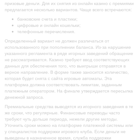
призовые деньги. Для их снятия из онлайн казино с премиями
предлагается несколько вариантов. Чаще всего встречаются:
банковские счета и пластики;
цифровые и онлайн кошельки;
телефонные перечисления.
Определенный вариант не должен различаться от
использованного при пополнении баланса. Из-за нарушение
указанного регламента в ряде игорных заведений обращение
не рассматривается. Казино требуют ввод соответствующих
данных для обеспечения того, что выигрыши отправятся в
верное направление. В форме также заносится количество,
которая будет снята с сайта игровые автоматы. Эта
платформа должна соответствовать лимитам, заданным
платежным оператором. На финале утверждается пересылка
денежной запроса.
Премиальные средства выводятся из игорного заведения в те
же сроки, что регулярные. Финансовые переводы часто
требуют чуть дольше периода, нежели другие методы.
Уточнить сроки можно на платформе платежной системы или
у специалистов поддержки игрового клуба. Если деньги не
выведены в назначенное время, служба поддержки