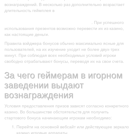
вознаграждений. В несколько раз дополнительно возрастает
длительность геймплея в
http://www.unfiltered-
adventures.com/2025/03/25/zabavy-igornyy-dom-onlaynovyy-
bezvozmezdno-poluchite-i-raspishites-zarium/
. При успешного
использования презентов возможно перевести их из казино,
как настоящие деньги.
Правила вэйджера бонусов обычно максимально ясные для
пользователей, на их изучение уходит не более двух-трех
минут. При соблюдая всех необходимых условий игроки
свободно отрабатывают бонусы, переводя их на свои счета.
За чего геймерам в игорном
заведении выдают
вознаграждения
Условия предоставления призов зависят согласно конкретного
казино. Во большинстве обстоятельств для получить
стартового бонуса начинающим игрокам необходимо:
Перейти на основной вебсайт или действующее зеркало
казино игровые аппараты.