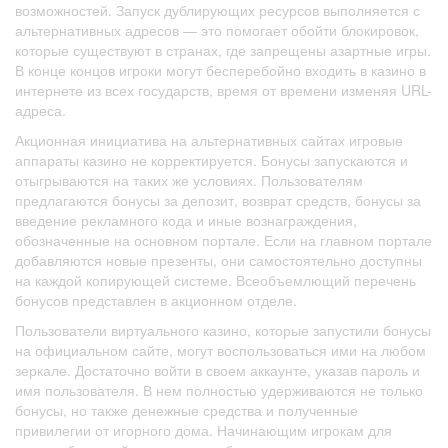
возможностей. Запуск дублирующих ресурсов выполняется с
альтернативных адресов — это помогает обойти блокировок,
которые существуют в странах, где запрещены азартные игры.
В конце концов игроки могут бесперебойно входить в казино в
интернете из всех государств, время от времени изменяя URL-
адреса.
Акционная инициатива на альтернативных сайтах игровые
аппараты казино не корректируется. Бонусы запускаются и
отыгрываются на таких же условиях. Пользователям
предлагаются бонусы за депозит, возврат средств, бонусы за
введение рекламного кода и иные вознаграждения,
обозначенные на основном портале. Если на главном портале
добавляются новые презенты, они самостоятельно доступны
на каждой копирующей системе. Всеобъемлющий перечень
бонусов представлен в акционном отделе.
Пользователи виртуального казино, которые запустили бонусы
на официальном сайте, могут воспользоваться ими на любом
зеркале. Достаточно войти в своем аккаунте, указав пароль и
имя пользователя. В нем полностью удерживаются не только
бонусы, но также денежные средства и полученные
привилегии от игорного дома. Начинающим игрокам для