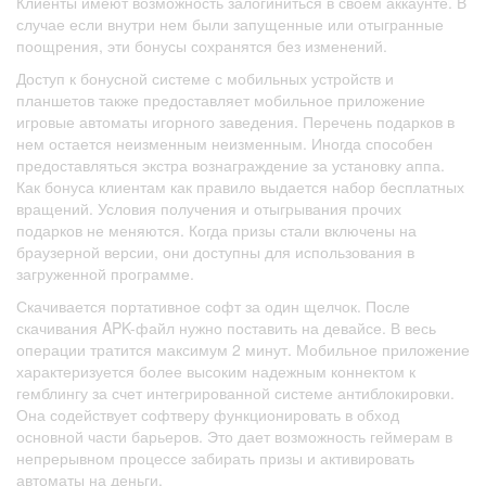
Клиенты имеют возможность залогиниться в своем аккаунте. В
случае если внутри нем были запущенные или отыгранные
поощрения, эти бонусы сохранятся без изменений.
Доступ к бонусной системе с мобильных устройств и
планшетов также предоставляет мобильное приложение
игровые автоматы игорного заведения. Перечень подарков в
нем остается неизменным неизменным. Иногда способен
предоставляться экстра вознаграждение за установку аппа.
Как бонуса клиентам как правило выдается набор бесплатных
вращений. Условия получения и отыгрывания прочих
подарков не меняются. Когда призы стали включены на
браузерной версии, они доступны для использования в
загруженной программе.
Скачивается портативное софт за один щелчок. После
скачивания APK-файл нужно поставить на девайсе. В весь
операции тратится максимум 2 минут. Мобильное приложение
характеризуется более высоким надежным коннектом к
гемблингу за счет интегрированной системе антиблокировки.
Она содействует софтверу функционировать в обход
основной части барьеров. Это дает возможность геймерам в
непрерывном процессе забирать призы и активировать
автоматы на деньги.