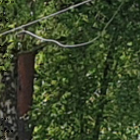
итов на
Эта
e. С
др
как
чных
в два
ишь
озь.
ями с
и
мпания
er.