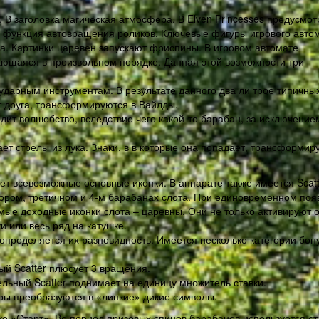
 В заголовка магическая атмосфера. В Elven Princesses предусмо
и функция автовращения роликов. Ключевые фигуры игрового авто
ца. Картинки царевен запускают фриспины. В игровом автомате
ающаяся в произвольном порядке. Данная этой возможности три
 ударным инструментам. В результате данного два ли трое типичны
т друга, трансформируются в Вайлды.
ит волшебство, вследствие чего какой-то барабан, за исключение
ет стрелы из лука. Знаки, в в которые она попадает, трансформир
яет всевозможные основные иконки. В аппарате также имеется Scatt
тором, третичном и 4-м барабанах слота. При единовременном по
мые доходные иконки слота – царевны. Они не только активируют 
и или весь ряд на катушке.
определяется их разновидность. Имеется несколько категории бон
ый Scatter плюсует 3 вращения.
льный Scatter поднимает на единицу множитель ставки.
ры преобразуются в «липкие» дикие символы.
е «Старт». Во период призовых спинов барабанов используется ст