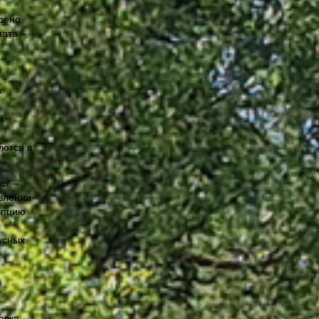
трено
мата –
х
м
уются в
er –
явлении
опцию
усных
авка,