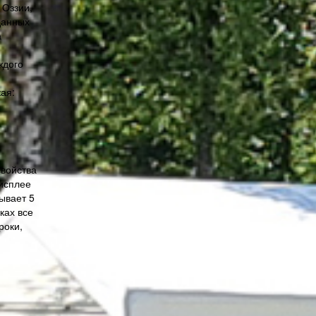
 Оззии,
данных
а
ждого
ая:
свойства
дисплее
рывает 5
ках все
роки,