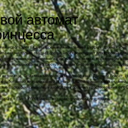
овой автомат
ринцесса
ями используют ПО, выпускаемый компанией Evoplay. Данная ком
мпания не только создает слоты, но и проектирует платформы для
y непрерывно задействован в гэмблинг-выставках, проходящих в Л
щика локализованы на шесть языковых систем, а софт используетс
 автоматов. Тематика заголовков многообразна: Древний Египет, с
роработанной визуализацией и значительной финансовой отдачей.
пины, особые символы. Разработчик получил удостоверение от eC
voplay – Elven Princesses. Его характеристики следующие: