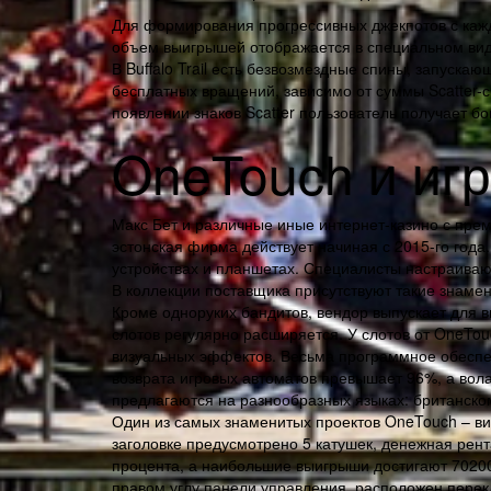
Для формирования прогрессивных джекпотов с каж
объем выигрышей отображается в специальном вид
В Buffalo Trail есть безвозмездные спины, запуска
бесплатных вращений, зависимо от суммы Scatter-с
появлении знаков Scatter пользователь получает 
OneTouch и игра
Макс Бет и различные иные интернет-казино с пре
эстонская фирма действует начиная с 2015-го года
устройствах и планшетах. Специалисты настраиваю
В коллекции поставщика присутствуют такие знаменит
Кроме одноруких бандитов, вендор выпускает для в
слотов регулярно расширяется. У слотов от OneTou
визуальных эффектов. Весьма программное обеспеч
возврата игровых автоматов превышает 96%, а вол
предлагаются на разнообразных языках: британском
Один из самых знаменитых проектов OneTouch – виде
заголовке предусмотрено 5 катушек, денежная рен
процента, а наибольшие выигрыши достигают 7020000
правом углу панели управления, расположен перек