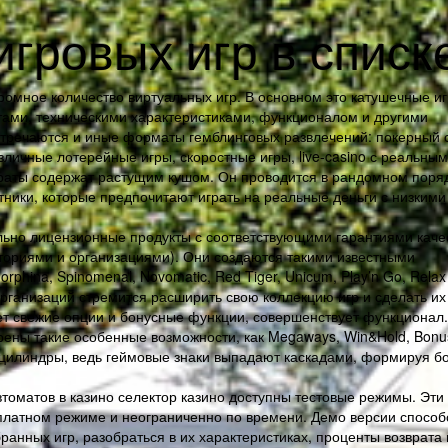
гровых игр в списк
громное количество виртуальных игр. В основном это катушечные и
тами, техническими характеристиками, функционалом и другими
стречаются и иные форматы гемблинговых развлечений: покерный с
азличные лотерейные игры, скоростные игры, live-casino с реальны
раты содержат растущим кушом. Он проводится в рандомном поряд
стники, которые предпочитают играть на реальные деньги с низкими
льно лицензионные продукты с соответствующими гарантиями каче
ториями и организациями). Они создаются такими известными
rphina, Spinomenal, Novomatic, Red Tiger, Unicum, Play’n Go, Relax
 организаций стремится расширить свою коллекцию игр и сделать их
т свежие опции и бонусные функции, совершенствует функционал.
рены такие особенные возможности, как Megaways, Win&Hold, Bonus
ь цилиндры, ведь геймовые знаки выпадают каскадами, формируя 
втоматов в казино селектор казино доступны тестовые режимы. Эти
платном режиме и неограниченно по времени. Демо версии способ
анных игр, разобраться в их характеристиках, проценты возврата 