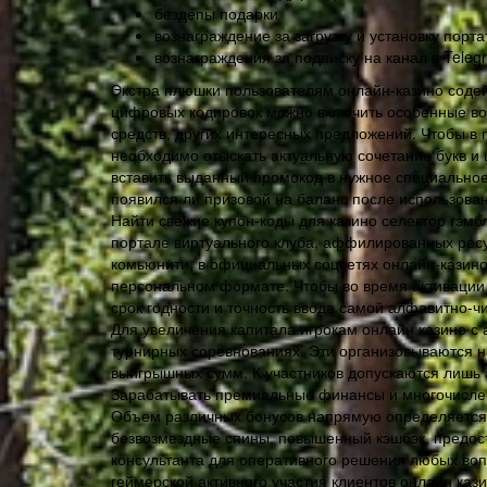
бездепы подарки
вознаграждение за загрузку и установку порт
вознаграждения за подписку на канал в Teleg
Экстра плюшки пользователям онлайн-казино соде
цифровых кодировок можно включить особенные во
средств, других интересных предложений. Чтобы в 
необходимо отыскать актуальную сочетание букв и ц
вставить выданный промокод в нужное специальное 
появился ли призовой на баланс после использова
Найти свежие купон-коды для казино селектор гэм
портале виртуального клуба, аффилированных ресу
комьюнити, в официальных соцсетях онлайн-казино.
персональном формате. Чтобы во время активации 
срок годности и точность ввода самой алфавитно-ч
Для увеличения капитала игрокам онлайн казино с 
турнирных соревнованиях. Эти организовываются 
выигрышных сумм. К участников допускаются лишь 
Зарабатывать премиальные финансы и многочисле
Объем различных бонусов напрямую определяется о
безвозмездные спины, повышенный кэшбэк, предост
консультанта для оперативного решения любых во
геймерской активного участия клиентов онлайн кази