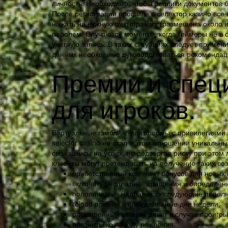
личность. Необходимо, чтобы реплики документов б
После регистрации профиля в селектор казино все 
нажать на нужную пиктограмму (размещена около и
паролем. Случаются моменты, когда геймеры не в со
учетную запись. В таких ситуациях следует примен
данных необходимо руководствоваться рекомендац
Премии и спец
для игроков.
Виртуальные гэмблинг-платформы с привилегиями в
selector casino не стал в этом отношении уникаль
свои шансы на успех, не подвергая риску при это
клиенты могут претендовать на получение таких во
приветственный комплект бонусов для новых и
включать бесплатные вращения и определенн
пополняемые надбавки за следующие пополне
reload премии в определенные дни недели;
расширенный возврат денег в случае проигр
презенты ко поводу рождения.