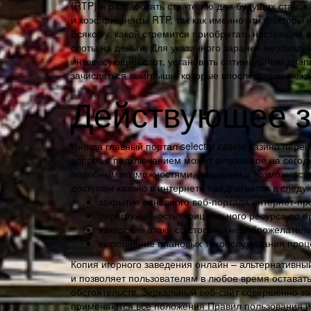
(RTP) и разработать стратегию для будущих ставок
и коэффициенты RTP, так как именно эти факторы 
Всякому, какой стремится приобретать настоящие 
слоты на деньги. Для указанного заранее необходи
интересующий слот, установить оптимальным диапа
зачисляться выигрыши, которые впоследствии можн
Действующее з
Иногда главный портал selector casino казино перес
вопрос с подключением может актуальное на сегодн
подобным возможностями, дизайном и возможностя
доступом казино в интернете предлагается в следу
закрытие основного веб-портала интернет-п
перегруженность официального ресурса по пр
хакерские атаки со стороны недоброжелателе
выполнение плановых техобслуживания проц
Копия игорного заведения онлайн – альтернативный
и позволяет пользователям в любое время оставать
обстоятельств. Зеркальный веб-сайт совершенно з
применяются все положения Правил пользования и