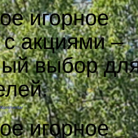
ое игорное
 с акциями –
ый выбор дл
елей.
n Kommentar
ое игорное