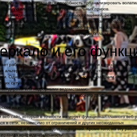
. К тому же предоставляется способность проанализировать волати
напрямую влияют на величину потенциальных призов.
вознаграждения по завершении удачных вращений, рекомендуется 
мо авторизоваться в системе, депонировать депозит и, подобрав
зоном ставок. После каждого успешного раунда на баланс будут
о вывести при посредством удобных методов оплаты.
еркало и его функц
тает работать, и у игроков нет возможности войти в профиль. Улади
я альтернативный адрес. Речь касается об идентичной копии сайта
ми. Одно отличие – иное домен. Использовать рабочим альтерна
ющих ситуациях:
ровайдерами или надзорными ведомствами;
ичине большого притока клиентов и высокого трафика;
й;
ессов на интернет-платформе.
 веб-сайт, который в точности копирует функционал главного веб-
ся в сети, независимо от ограничений и других неожиданных
ащищенный и безопасный для посещений. Кроме того, на эту работ
 правила конфиденциальности.