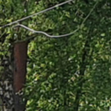
врата
о
ледует
я,
сновном
 и в
в
ть их
 крупных
рения.
ки,
вании