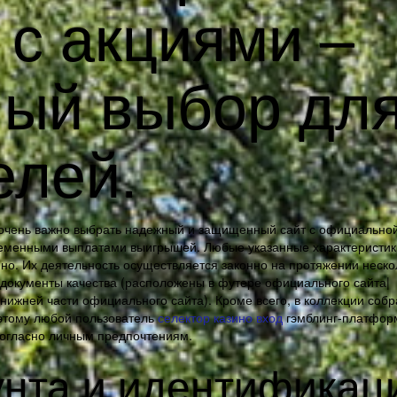
 с акциями –
ый выбор дл
елей.
очень важно выбрать надежный и защищенный сайт с официально
ременными выплатами выигрышей. Любые указанные характеристик
ино. Их деятельность осуществляется законно на протяжении неско
 документы качества (расположены в футере официального сайта|
нижней части официального сайта). Кроме всего, в коллекции соб
этому любой пользователь
селектор казино вход
гэмблинг-платфор
согласно личным предпочтениям.
унта и идентификац