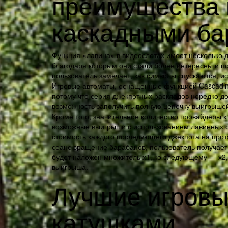
преимущества 
каскадными б
Функция «лавина» в видеослотах имеет несколько 
благодаря которым они стали более интересны и по
пользователь замечает, как символы спускаются, и
Игровые автоматы, оснащенные функцией Cascadin
потому что серия джекпотных раскладов нередко д
возможность заполучить полную цепочку выигрышей
Кроме того, значительное количество провайдеры 
возможные выигрыши с использованием лавинных с
стоимость каждого последующего джекпота на прот
сеанс вращение барабанов, пользователь получает
будет наложен множитель х1, ко следующему — х2,
выигрыша.
Лучшие игровы
катушками