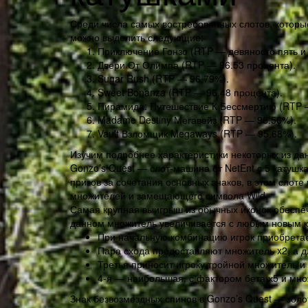
Среди числа самых востребованных слотов, которы
можно выделить следующие:
Приключение Гонзо (RTP — девяносто пять и 
Двери От Олимпа (RTP — 96.53 процента).
Sugar Rush (RTP — 96,79%).
Sweet Bonanza (RTP — 96,48 процента).
Пирамида: Путешествие К Бессмертию (RTP 
Madame Destiny Мегавейз (RTP — 96.56%).
Vault Взломщик Megaways (RTP — 95,68%).
Изучим подробнее характеристики некоторых из да
Gonzo’s Quest — слот-машина от NetEnt с 5 катуш
призов за сочетания основных знаков, в этом слот
множителей и замещающего символа Wild.
Самая крупная выигрыш из обычных иконок обеспеч
данном множитель увеличивается с любым новым к
При начальную комбинацию игрок приобретае
Пара схода предоставляют множитель x2, а д
Третья приносит игроку тройной множитель и
4-я — наибольшая, с фактором бета х5 и мн
Знак безвозмездных спинов в Gonzo’s Quest — золот