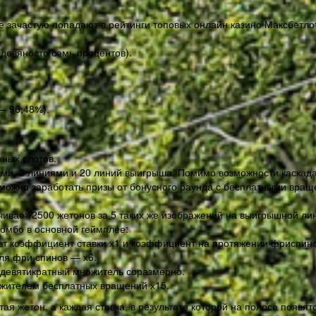
е зачастую попадают в рейтинги топовых онлайн казино Максбетло
девяносто семь процентов).
— 96,48%).
нных слотов.
ками, 3 линиями и 20 линий выигрыша. Помимо возможности каскада
е можно заработать призы от бонусного раунда с бесплатными вра
ивает 2500 жетонов за 5 таких же изображений на выигрышной ли
омбо в основной геймплее:
т коэффициент ставки х1 и коэффициент на протяжении фриспино
ля фри спинов — х6.
 девятикратный множитель соразмерно.
ожителем бесплатных вращений х15.
ая жетон, а каждая ставка, в результате которой на полосе появят