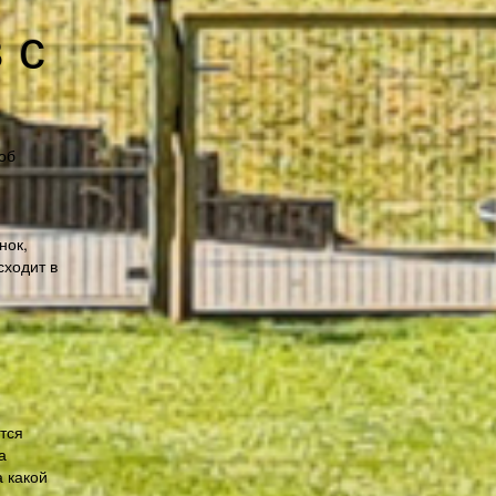
 с
об
,
нок,
сходит в
тся
а
а какой