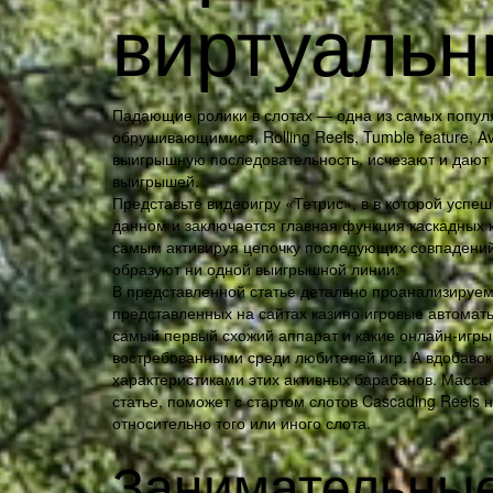
виртуальн
Падающие ролики в слотах — одна из самых популя
обрушивающимися, Rolling Reels, Tumble feature, 
выигрышную последовательность, исчезают и дают 
выигрышей.
Представьте видеоигру «Тетрис», в в которой успе
данном и заключается главная функция каскадных к
самым активируя цепочку последующих совпадений.
образуют ни одной выигрышной линии.
В представленной статье детально проанализируем,
представленных на сайтах казино игровые автоматы
самый первый схожий аппарат и какие онлайн-игры
востребованными среди любителей игр. А вдобаво
характеристиками этих активных барабанов. Масс
статье, поможет с стартом слотов Cascading Reels
относительно того или иного слота.
Занимательные