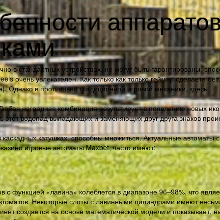
бенности аппаратов
шками
но в стандартных устройствах, не могут быть гарантированы, спос
ls очень увлекателен. Как только как только геймер сделаете бет
те). Однако в противовес традиционной игровой механики, здесь
Любая наградная комбинация результирует в появлению новых ико
сь этот водопад выпадающих и заменяющих друг друга знаков прои
в каскадных катушках, способны множиться. Актуальные автоматы с
казино игровые автоматы Maxbet, часто имеют:
ов с функцией «лавина» колеблется в диапазоне 96–98%, что являе
втоматов. Некоторые слоты с лавинными цилиндрами имеют весьм
иент создается на основе математической модели и показывает, н