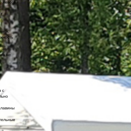
о левого
ет
инок.
ожность
 не
ока не
 с
льно
 лавины
ительные