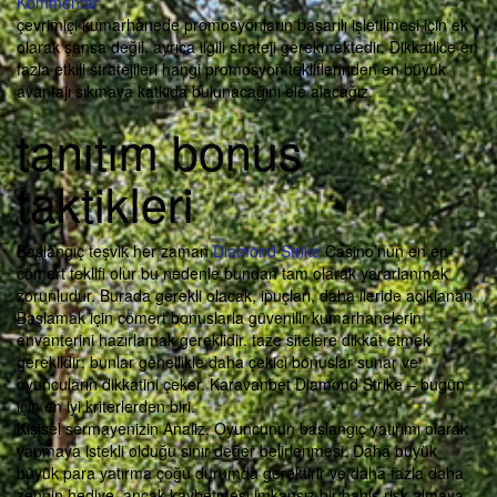
Kommentar
çevrimiçi kumarhanede promosyonların başarılı işletilmesi için ek
olarak şansa değil, ayrıca ilgili strateji gerekmektedir. Dikkatlice en
fazla etkili stratejileri hangi promosyon tekliflerinden en büyük
avantajı sıkmaya katkıda bulunacağını ele alacağız.
tanıtım bonus
taktikleri
Başlangıç teşvik her zaman
Diamond Strike
Casino’nun en en
cömert teklifi olur bu nedenle bundan tam olarak yararlanmak
zorunludur. Burada gerekli olacak, ipuçları, daha ileride açıklanan.
Başlamak için cömert bonuslarla güvenilir kumarhanelerin
envanterini hazırlamak gereklidir. taze sitelere dikkat etmek
gereklidir; bunlar genellikle daha çekici bonuslar sunar ve
oyuncuların dikkatini çeker. Karavanbet Diamond Strike – bugün
için en iyi kriterlerden biri.
Kişisel sermayenizin Analiz. Oyuncunun başlangıç yatırımı olarak
yapmaya istekli olduğu sınır değer belirlenmesi. Daha büyük
büyük para yatırma çoğu durumda gerektirir ve daha fazla daha
zengin hediye, ancak kaybetmesi imkansız bir bahis risk almaya