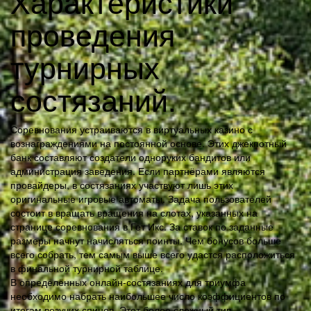
Характеристики
проведения
турнирных
состязаний.
Соревнования устраиваются в виртуальных казино с
вознаграждениями на постоянной основе. Этих джекпотный
банк составляют создатели одноруких бандитов или
администрация заведения. Если партнёрами являются
провайдеры, в состязаниях участвуют лишь этих
оригинальные игровые автоматы. Задача пользователей
состоит в вращать вращения на слотах, указанных на
странице соревнования в Гет Икс. За ставок по заданные
размеры начнут начисляться поинты. Чем бонусов больше
всего собрать, тем самым выше всего удастся расположиться
в финальной турнирной таблице.
В определённых онлайн-состязаниях для триумфа
необходимо набрать наибольшее число коэффициентов по
итогам везучих спинов. Этот более сложный тип