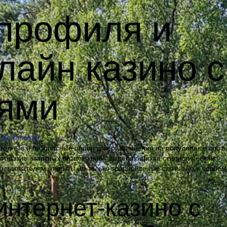
профиля и
лайн казино с
иями
n Kommentar
ыгодные и безопасные опции для развлечения на популярные слоты
ообразие азартных развлечений, выделяющихся стилистическим
ользователям открыты не только традиционные слоты, но и совре
интернет-казино с