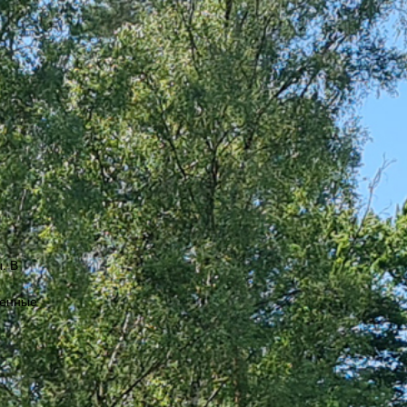
. В
менные