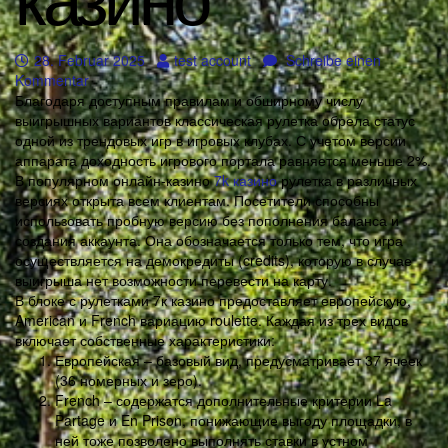
казино
28. Februar 2025
test account
Schreibe einen
Kommentar
Благодаря доступным правилам и обширному числу
выигрышных вариантов классическая рулетка обрела статус
одной из трендовых игр в игровых клубах. С учетом версии
аппарата доходность игрового портала равняется меньше 2%.
В популярном онлайн-казино
7k казино
рулетка в различных
версиях открыта всем клиентам. Посетители способны
использовать пробную версию без пополнения баланса и
создания аккаунта. Она обозначается только тем, что игра
осуществляется на демокредиты (credits), которую в случае
выигрыша нет возможности перевести на карту.
В блоке с рулетками 7к казино предоставляет европейскую,
American и French вариацию roulette. Каждая из трех видов
включает собственные характеристики:
Европейская – базовый вид, предусматривает 37 ячеек
(36 номерных и зеро).
French – содержатся дополнительные критерии La
Partage и En Prison, понижающие выгоду площадки, в
ней тоже позволено выполнять ставки в устном