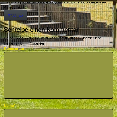
симуляторах возможно объединять «0» и остальные числа.
Kategorie:
9750_wa
Schreibe einen Kommentar
Deine E-Mail-Adresse wird nicht veröffentlicht.
Erforderliche
Felder sind mit
*
markiert
Kommentar
Name*