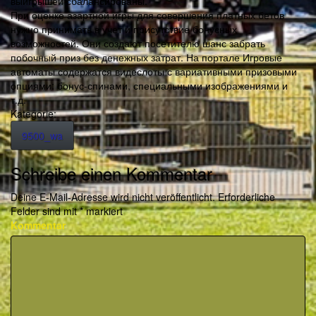
выигрышей сбалансированы.
При оценке азартной игры для совершения платных бетов
нужно принимать в учет и присутствие бонусных
возможностей. Они создают посетителю шанс забрать
побочный приз без денежных затрат. На портале Игровые
автоматы содержатся видеслоты с вариативными призовыми
опциями: бонус-спинами, специальными изображениями и
т.д.
Kategorie:
9500_wa
Schreibe einen Kommentar
Deine E-Mail-Adresse wird nicht veröffentlicht.
Erforderliche
Felder sind mit
*
markiert
Kommentar