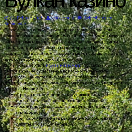
Вулкан казино
28. Februar 2025
test account
Schreibe einen
Kommentar
Современные онлайн-казино предоставляют клиентам
разнообразные развлечения. На веб-ресурсе Вулкан казино и
иных игровых площадках предлагаются видеослоты, игры
настольного типа, ставки на спорт и другое. Перечень
азартных игр в азартном заведении может составлять от двух-
трех сотен до нескольких тысяч тайтлов.
Для игроков портала
игровые автоматы
и остальных игровых
сайтов в крайне существенна возможность загружать
видеослоты на настоящие деньги. Особенности игры на
действующих ресурсах разнятся, однако есть и общепринятые
правила. Например:
играть в платном режиме могут исключительно
пользователи совершеннолетниего возраста;
посетитель должен создать аккаунт на онлайн-
платформе;
при пополнении счета рекомендуется соблюдать
лимиты, что вводит веб-ресурс.