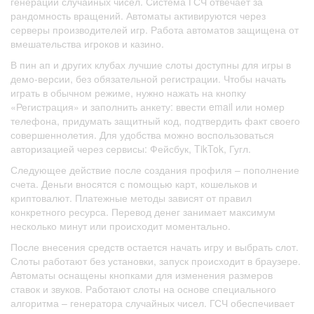
генерации случайных чисел. Система ГСЧ отвечает за
рандомность вращений. Автоматы активируются через
серверы производителей игр. Работа автоматов защищена от
вмешательства игроков и казино.
В пин ап и других клубах лучшие слоты доступны для игры в
демо-версии, без обязательной регистрации. Чтобы начать
играть в обычном режиме, нужно нажать на кнопку
«Регистрация» и заполнить анкету: ввести email или номер
телефона, придумать защитный код, подтвердить факт своего
совершеннолетия. Для удобства можно воспользоваться
авторизацией через сервисы: Фейсбук, TikTok, Гугл.
Следующее действие после создания профиля – пополнение
счета. Деньги вносятся с помощью карт, кошельков и
криптовалют. Платежные методы зависят от правил
конкретного ресурса. Перевод денег занимает максимум
несколько минут или происходит моментально.
После внесения средств остается начать игру и выбрать слот.
Слоты работают без установки, запуск происходит в браузере.
Автоматы оснащены кнопками для изменения размеров
ставок и звуков. Работают слоты на основе специального
алгоритма – генератора случайных чисел. ГСЧ обеспечивает