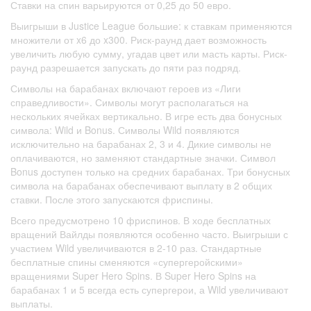
Ставки на спин варьируются от 0,25 до 50 евро.
Выигрыши в Justice League большие: к ставкам применяются
множители от x6 до x300. Риск-раунд дает возможность
увеличить любую сумму, угадав цвет или масть карты. Риск-
раунд разрешается запускать до пяти раз подряд.
Символы на барабанах включают героев из «Лиги
справедливости». Символы могут располагаться на
нескольких ячейках вертикально. В игре есть два бонусных
символа: Wild и Bonus. Символы Wild появляются
исключительно на барабанах 2, 3 и 4. Дикие символы не
оплачиваются, но заменяют стандартные значки. Символ
Bonus доступен только на средних барабанах. Три бонусных
символа на барабанах обеспечивают выплату в 2 общих
ставки. После этого запускаются фриспины.
Всего предусмотрено 10 фриспинов. В ходе бесплатных
вращений Вайлды появляются особенно часто. Выигрыши с
участием Wild увеличиваются в 2-10 раз. Стандартные
бесплатные спины сменяются «супергеройскими»
вращениями Super Hero Spins. В Super Hero Spins на
барабанах 1 и 5 всегда есть супергерои, а Wild увеличивают
выплаты.