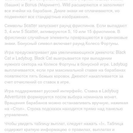
(башня) и Bonus (Маринетт). Wild расширяются и заполняют
все ячейки на барабане. Дикие знаки не оплачиваются, но
подменяют все стандартные изображения.
Символы Scatter запускают раунд фриспинов. Если выпадают
3, 4 или 5 Scatter, активируются 5, 10 или 15 фриспинов. В
фриспинах случайные элементы превращаются в одинаковые
знаки. Бонусный символ включает раунд Колесо Фортуны.
Игра предусматривает два увеличивающихся джекпота: Black
Cat и Ladybug. Black Cat выигрывается при выпадении
нужного сектора на Колесе Фортуны в бонусной игре. Ladybug
выплачивается, если при максимальной ставке на барабанах
появляются пять божьих коровок. Джекпот накапливается за
счет отчислений со ставок в игре.
Игра поддерживает русский интерфейс. Ставка в Ladybug
Adventures формируется после выбора номинала монет.
Вращения барабанов можно останавливать вручную, нажимая
на «Стоп». Строка подсказок находится прямо над панелью
управления.
Чтобы увидеть таблицу выплат, следует нажать «I». Таблица
содержит краткую информацию о правилах, выплатах и