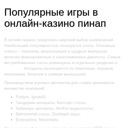
Популярные игры в
онлайн-казино пинап
Datum:
Autor:
zu
7. Februar 2025
test account
Schreibe einen Kommentar
Попу
В онлайн-казино предложен широкий выбор развлечений.
игры
Наибольшей популярностью пользуются слоты. Основные
в
плюсы – тематика, визуализация и щедрые выигрыши,
онлай
включая фиксированные и накапливаемые джекпоты. Самые
казин
востребованные слоты размещены в отдельных разделах в
pin
пина
up casino
. Аппараты различаются по тематикам, игровым
механикам, бонусам и суммам выигрышей.
Производством игровых автоматов для ставок занимается
множество компаний:
Foxium, Igrosoft;
Тандеркик аппараты, Бетсофт слоты;
Хабанеро автоматы, НетЕнт видеослоты;
Spinomenal слоты, Quickspin игры;
Endorphina, Novomatic.