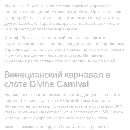
Super Hero Power-Up может активироваться в процессе
стандартных вращений. Активировать Power-Up можно, если
супергерой оказывается в первой колонке и присутствует на
другом барабане. Герои фиксируются на барабанах, после
чего происходит повторное вращение.
Интерфейс у игры стандартный. Управление слотом
осуществляется через панель, находящуюся под барабанами.
Управляющая панель включает клавиши для автоматического
и ручного вращения и настройки ставок. На панели
управления расположена строка с игровой информацией.
Венецианский карнавал в
слоте Divine Carnival
Fugaso является автором многих хитов, доступных на сайте
пин ап. В их числе слот Divine Carnival. Тематика слота –
Венеция и ее карнавал. Показатель возврата составляет 96%,
ставки за спин начинаются с 0,25 и достигают 25 USD. Живое
исполнение саундтреков добавляет атмосферы слоту.
Базовые символы аппарата Divine Carnival – различные