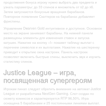
продолжения бонуса игроку нужно выбрать два предмета и
узнать параметры: до 33 спинов и множитель от x2 до x6.
Затем запускаются бонусные вращения барабанов.
Повторное появление Скаттеров на барабанах добавляет
фриспины.
Управление Dwarven Gold интуитивное и доступное. Основное
место на экране занимают барабаны. На нижней панели
размещены элементы для изменения ставок и запуска
катушек. Нажатие на кнопку «I» покажет таблицу выплат с
перечнем символов и их выплатами. Нажатие на шестеренку
приводит к открытию окна настроек. Панель настроек
позволяет включить быстрые спины, выключить звук и изучить
статистику спинов.
Justice League – игра,
посвященная супергероям
Игрокам пинап следует обратить внимание на автомат Justice
League от разработчика NextGen Gaming. Слот создан по
сюжету комиксов и характеризуется RTP 96,50%. Игра
оснащена 5 барабанами и 25 постоянными линиями выплат.