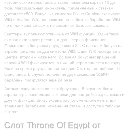
исторические персонажи, а также номиналы карт от 10 до
туза. Максимальный множитель, применяемый к ставкам,
достигает x500. Бонусные символы Divine Carnival включают
Wild и Scatter. Wild появляются на любом из барабанов. Wild
не оплачиваются сами, но заменяют базовые символы.
Скаттеры выполняют отличные от Wild функции. Один такой
символ активирует респин, а два – серию фриспинов.
Фриспинов в бонусном раунде всего 24. С началом бонуса на
экране появляются два символа Wild. Один Wild находится в
центре, второй – ниже него. Во время бонусных вращений
верхний Wild фиксируется, а нижний перемещается по кругу.
Если во время раунда появится один Скаттер, он добавит 12
фриспинов. В случае появления двух символов Scatter
барабаны прокрутятся еще 24 раза.
Автомат запускается во всех браузерах. В верхнем блоке
экрана игры расположены кнопки для настройки звука, языка и
других функций. Внизу экрана расположены элементы для
вращения барабанов, изменения ставки и доступа к таблице
выплат.
Слот Throne Of Egypt от