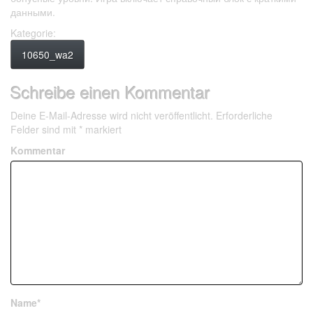
данными.
Kategorie:
10650_wa2
Schreibe einen Kommentar
Deine E-Mail-Adresse wird nicht veröffentlicht.
Erforderliche
Felder sind mit
*
markiert
Kommentar
Name*