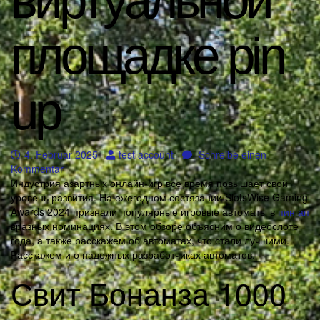
виртуальной
площадке pin
up
4. Februar 2025
test account
Schreibe einen
Kommentar
Индустрия азартных онлайн-игр все время повышает свой
уровень развития. На ежегодном состязании SlotsWise Gaming
Awards 2024 признали популярные игровые автоматы в
пин ап
вразных номинациях. В этом обзоре объясним о видеослоте
года, а также расскажем об автоматах, что стали лучшими.
Расскажем и о надежных разработчиках автоматов.
Свит Бонанза 1000