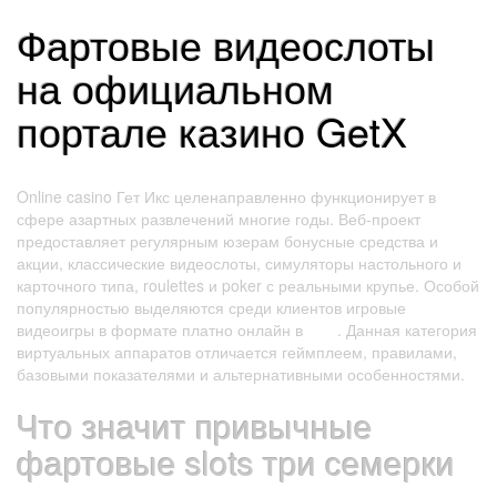
Фартовые видеослоты
на официальном
портале казино GetX
Datum:
Autor:
zu
4. Februar 2025
test account
Schreibe einen Kommentar
Фарт
Online casino Гет Икс целенаправленно функционирует в
виде
сфере азартных развлечений многие годы. Веб-проект
на
предоставляет регулярным юзерам бонусные средства и
офиц
акции, классические видеослоты, симуляторы настольного и
порт
карточного типа, roulettes и poker с реальными крупье. Особой
казин
популярностью выделяются среди клиентов игровые
GetX
видеоигры в формате платно онлайн в
getx
. Данная категория
виртуальных аппаратов отличается геймплеем, правилами,
базовыми показателями и альтернативными особенностями.
Что значит привычные
фартовые slots три семерки