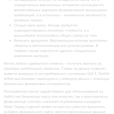
определенных виртуальных аппаратах используются
множественные вариации формирования выигрышных
комбинаций, а в остальных – неизменная численность
активных линеек.
Осуществить взнос. Иногда требуется
подкорректировать линейную стоимость, а в
дальнейшем использовать общую сумму на спин.
Включить вращения. Вертикальные колонки выполняют
обороты в автоматическом или ручном режиме. В
первом случае советуется сделать специальные
изменения настроек.
Мечта любого адекватного клиента – получить выплату за
призовую комбинацию символов. Ставки на деньги позволят
вывести выигрыш из востребованных слотмашин Get X. Kazino
online выплачивает имеющиеся у геймеров деньги с помощью
безопасных финансовых инструментов.
Пользователи смогут задействовать для обналичиваний из
casino как банковскую карту или кошелек, так и криптовалюты.
Дозволенные способы платежей опубликованы в разделе
Kasa. Перед подачей заявки на выплату уместно выполнить
условия официального сайта: внести персональные данные