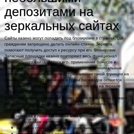
депозитами на
зеркальных сайтах
Сайты казино могут попадать под блокировки в странах, где
гражданам запрещено делать онлайн-ставки. Зеркала
помогают получить доступ к ресурсу при его блокировке.
Запасные площадки казино повторяют весь функционал
официального сайта. Запуск игр, применение бонусов и
участие в турнирах доступны через зеркала. Минимальные
депозиты на зеркале возможны при наличии такой функции на
основном сайте. Ограничения и сроки переводов остаются
прежними. Список доступных способов оплаты на зеркале
дублирует официальный ресурс.
Для совершения транзакций игроку нужно перейти на зеркало
по действующему адресу. Активный адрес зеркала легко
найти несколькими способами:
написав в лайв-чат или на электронный ящик
сотрудникам саппорта;
зайдя на страницы клуба в социальных сетях;
изучив площадки с описанием интересующего