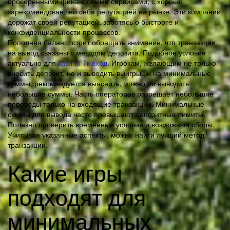
проверенными финансовыми сервисами, с хорошо
зарекомендовавшей себя репутацией на рынке. Эти компании
дорожат своей репутацией, заботясь о быстроте и
конфиденциальности процессов.
Пополняя баланс, стоит обращать внимание, что транзакции
на вывод связаны с методом депозита. Подобное условие
актуально для
казино 7к вход
. Игрокам, желающим не только
вносить депозит, но и выводить выигрыши на минимальные
суммы, рекомендуется выяснить, можно ли выводить
небольшие суммы. Часть операторов разрешает небольшие
переводы только на входящие транзакции. Минимальные
суммы для вывода часто превышают депозитные лимиты.
Полезно проверить временные условия и возможные сборы.
Учитывая указанные аспекты, можно найти лучший метод
транзакции.
Какие игры
подходят для
минимальных