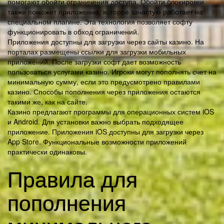
помогают обойти ограничения доступа. Обойти блокировки
также поможет приложение, которое зачастую работает на
специальном плагине. Эта технология позволяет софту
функционировать в обход ограничений.
Приложения доступны для загрузки через сайты казино. На
порталах размещены ссылки для загрузки мобильных
приложений. После загрузки софт дает возможность
пользоваться услугами казино. Игроки могут пополнять счет на
минимальную сумму, если это предусмотрено правилами
казино. Способы пополнения через приложения остаются
такими же, как на сайте.
Казино предлагают программы для операционных систем iOS
и Android. Для установки важно выбрать подходящее
приложение. Приложения iOS доступны для загрузки через
App Store. Функциональные возможности приложений
практически одинаковы.
Правила для
пополнения