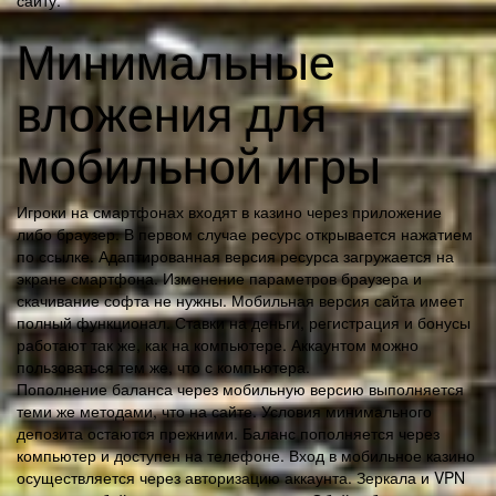
сайту.
Минимальные
вложения для
мобильной игры
Игроки на смартфонах входят в казино через приложение
либо браузер. В первом случае ресурс открывается нажатием
по ссылке. Адаптированная версия ресурса загружается на
экране смартфона. Изменение параметров браузера и
скачивание софта не нужны. Мобильная версия сайта имеет
полный функционал. Ставки на деньги, регистрация и бонусы
работают так же, как на компьютере. Аккаунтом можно
пользоваться тем же, что с компьютера.
Пополнение баланса через мобильную версию выполняется
теми же методами, что на сайте. Условия минимального
депозита остаются прежними. Баланс пополняется через
компьютер и доступен на телефоне. Вход в мобильное казино
осуществляется через авторизацию аккаунта. Зеркала и VPN