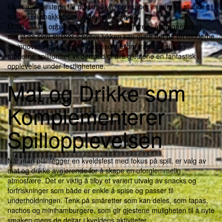
for at alle gjestene får noe de liker, og skaper minnerike stunder
som vil bli snakket om lenge etter festen.
Mobil casino opplevelser kan også integreres i arrangementet,
slik at de som ønsker å prøve lykken kan gjøre det på en moderne
og innovativ måte. En fin balanse mellom tradisjonelle og
moderne spillformer vil dermed gi alle gjestene en fantastisk
opplevelse under festlighetene.
Mat og Drikke som
Komplementerer
Spillopplevelsen
Når man planlegger en kveldsfest med fokus på spill, er valg av
mat og drikke avgjørende for å skape en uforglemmelig
atmosfære. Det er viktig å tilby et variert utvalg av snacks og
forfriskninger som både er enkle å spise og passer til
underholdningen. Tenk på småretter som kan deles, som tapas,
nachos og minihamburgere, som gir gjestene muligheten til å nyte
smaken mens de deltar i kveldens aktiviteter.