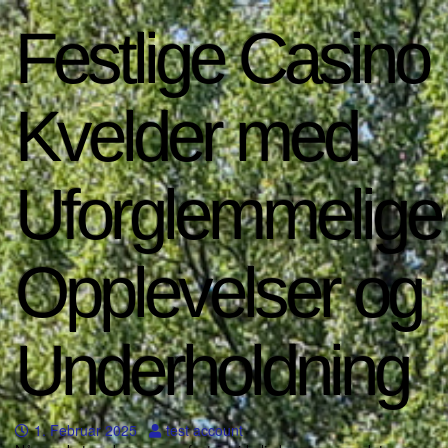
Festlige Casino
Kvelder med
Uforglemmelige
Opplevelser og
Underholdning
1. Februar 2025
test account