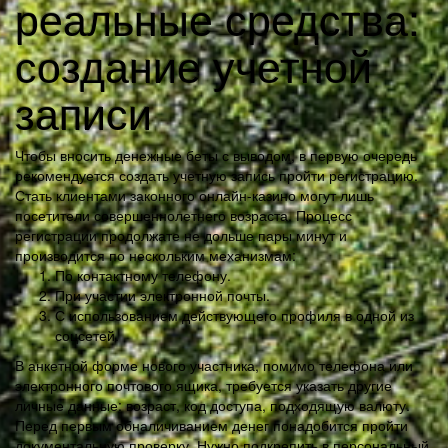
реальные средства:
создание учетной
записи
Чтобы вносить денежные беты с выводом, в первую очередь
рекомендуется создать учетную запись пройти регистрацию.
Стать клиентами законного онлайн-казино могут лишь
посетители совершеннолетнего возраста. Процесс
регистрации продолжате не дольше пары минут и
производится по нескольким механизмам:
По контактному телефону.
При участии электронной почты.
С использованием действующего профиля в одной из
соцсетей.
В анкетной форме нового участника, помимо телефона или
электронного почтового ящика, требуется указать другие
личные данные: возраст, код доступа, подходящую валюту.
Перед первым обналичиванием денег понадобится пройти
документальную проверку. Нужно подкрепить в персональный