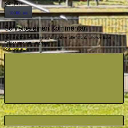
Kategorie:
10000_wa
Schreibe einen Kommentar
Deine E-Mail-Adresse wird nicht veröffentlicht.
Erforderliche
Felder sind mit
*
markiert
Kommentar
Name*