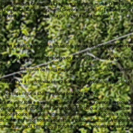
s do futebol e da Champions League, entre alguns outros. O UPI é um 
o pelo NPCI (National Payments Corporation of India). Também pode 
ecente, tais como uma conta por luz ou extrato bancário.
l
bre as apostas, sendo uma ferramenta valiosa de modo a projetar risc
ottica Bet encontrarão 2 processo de download e instalação em muito 
de.
contrar as centenas de títulos disponíveis, incluindo quaisquer destes
ssibilitar vir a confidênciar com 2 bónus sem depósito, um pacote por
mo os caça-níqueis são integrados pelo look do blog.
s este valor total e o valor máximo de aposta para cumprir os requisit
verifico tudo e não poderia dar de comentar de que o suporte ao clien
e suporte pouco mais de um dia diáriamente, 7 dias por somana, o que
e diferentes fusos horários acessam a qualquer instante. A disponibil
 contar com ajuda sempre qual precisarem, sem necessitar aguardar p