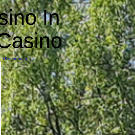
sino In
Casino
nen Kommentar