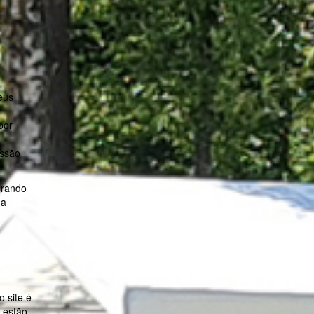
eus
por
issão
urando
ha
 site é
 estão