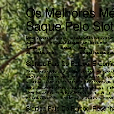
Os Melhores Mé
Saque Pelo Slott
Essas opções demonstram an adaptabilidade do sistema 
objectivo do a realização do operações financeiras na
demasiado competitivo quando comparamos usando os de
os métodos por transferência mais populares dos brasi
Slottica País Do Futebol É Conf
Com 1 design colorido e vibrante, oferece uma experiê
talvez o principal diferencial do Slottica casino em re
NOVOMATIC sem sair de casa através da tecnologia 
deixar de conferir alguns clássicos dos cassinos na 
Muertitos da Red Rake. Não deixe de conferir os melh
e clássicos da Pragmatic Play como Gates of Olympus
Slottica País Do Futebol Resen