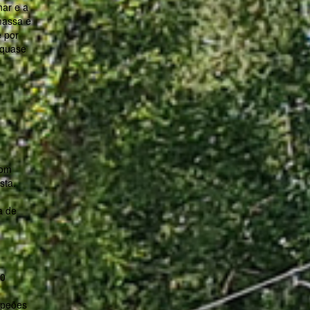
nar e a
massa e
 por
 quase
bom
sta.
a de
50
mpeões