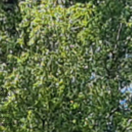
ogos de
teria,
ns em
n
mento
tidas,
oferece