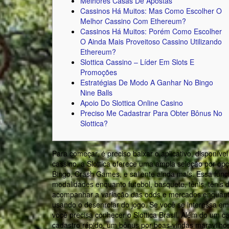
Melhores Casas De Apostas
Cassinos Há Muitos: Mas Como Escolher O
Melhor Cassino Com Ethereum?
Cassinos Há Muitos: Porém Como Escolher
O Ainda Mais Proveitoso Cassino Utilizando
Ethereum?
Slottica Cassino – Líder Em Slots E
Promoções
Estratégias De Modo A Ganhar No Bingo
Nine Balls
Apoio Do Slottica Online Casino
Preciso Me Cadastrar Para Obter Bônus No
Slottica?
Para começar, é preciso baixar o aplicativo, disponív
cassino, a Slottica oferece uma ampla seleção por opç
Bingo, Crash Games, e saliente ainda mais. Essa func
modalidades enquanto futebol, basquete, tênis, tênis 
acompanhar a variação das odds e mercados enquanto
usando o desenrolar do jogo. Se você se interessa em 
você precisa conhecer o Slottica Brasil. Além do um ca
cadastro rápido, um bônus por boas-vindas maravilhos