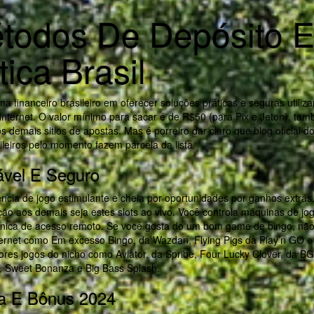
todos De Depósito 
ica Brasil
financeiro brasileiro em oferecer soluções práticas e seguras utiliz
 internet. O valor mínimo para sacar é de R$50 (para Pix e Jeton), ta
mais sitios de apostas. Mas é porreiro dar claro que blog oficial do 
leiros pelo momento fazem parcela da lista.
iável E Seguro
ncia de jogo estimulante e cheia por oportunidades por ganhos extras
lação aos demais seja estes slots ao vivo. Você controla máquinas de jo
única de acesso remoto. Se você gosta do um bom game de bingo, nã
internet como Em excesso Bingo, da Wazdan, Flying Pigs da Play’n GO e
ores jogos do nicho como Aviator, da Spribe, Four Lucky Clover, da B
, Sweet Bonanza e Big Bass Splash.
ha E Bônus 2024