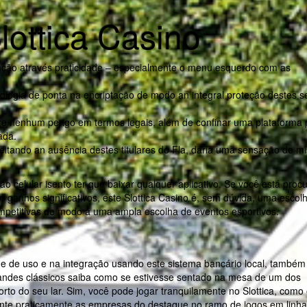
ottica Casino
enção através praticidade – especialmente o menu esquerdo com as
nologia de ponta na encriptação de modo an integral proteção destes s
rre nenhum perigo em termos legais, além de confinar uma plataforma 
ada.
itando an ausência destes titulares do Fla, daria uma sensação de m
ão celular isento ter que baixar qualquer aplicativo. Se você está proc
r ganhos significativos, este Slottica Casino é, sem dúvida, uma escol
competitivas de modo a uma ampla escolha de eventos esportivos.
de de uso e na integração usando este sistema bancário local, também
andes clássicos saiba como se estivesse sentado na mesa de um dos
to do seu lar. Sim, você pode jogar tranquilamente no Slottica, como o
nte praticamente as empresas do destaque no ramo de jogos em linha