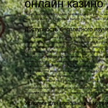
онлайн казино 
Перед выбором площадки рекомендуется учесть нес
быстроту выплат и широкий выбор слотов. Текст со
Доступность бесплатного изуч
Этот критерий нужно учитывать в первую очередь. 
Соответственно, новый клиент не сможет подготови
элементарных ситуациях. Игрок теряет возможност
Информация о демо-играх обычно размещена на гла
запуска демо-режима. Демо-режим обеспечивает и
изучить характеристики автомата, такие как:.
значениях RTP и базовых правилах.
проценте возврата на больших интервалах.
премиальных функциях.
оптимизации под стандартные подходы.
Игровой баланс пополняется условными монетами 
позволяя тренироваться и осваивать софт не спеш
Условия для пополнения мини