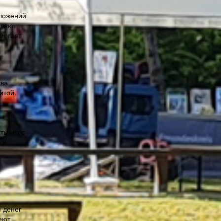
иложений
оляют
могает
тва
итой.
ть его с
 и
 денег
еют