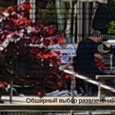
бонусы.
Благодаря зеркалам новички могут зайти в казино 
для входа. Зарегистрированный профиль можно испо
проходить регистрацию в любое время. Найти зерк
с поиском актуальных зеркал.
Комфортная игра на смартфон
Комфорт игры для новичков обеспечивается доступо
обеспечивают мобильность в тренировках и ставках
Первый способ — открыть казино через браузер, п
скачивания утилит. Сайт функционирует на мобиль
удобства пользователей смартфонов.
Новички могут использовать приложение с тем же на
сайта. Установка приложения занимает считанные 
Android. Перед загрузкой приложения важно прове
Приложение имеет встроенное зеркало для обхода
некоторых казино. Этот аспект важен для начинающ
Обширный выбор развлечений
Разнообразие игр в лучшие казино делает старт н
и тренировок. Чаще всего начинающие игроки выби