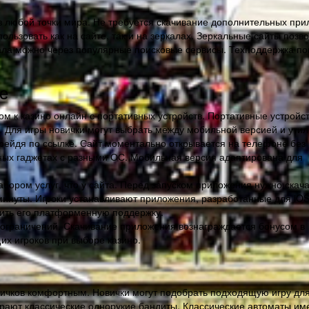
из любой точки мира. Не требуется скачивание дополнительных пр
льзовать как на сайте, так и на зеркалах. Зеркальные сайты позв
ала можно через популярные поисковые сервисы. Техподдержка по
е
м к казино онлайн с портативных устройств. Портативные устройс
. Для игры новички могут выбрать между мобильной версией и утил
ерейдя по ссылке. Сайт моментально открывается на телефоне без
ных гаджетах с разными ОС. Мобильная версия адаптирована для
бором услуг, что у сайта. Перед запуском приложения нужно скача
минуты. Игроки устанавливают приложения, разработанные для iOS
рить его платформенную поддержку.
 ограничений. Скачивание приложения вознаграждается бонусом в
их игроков при выборе казино.
овичков комфортным. Новички могут подобрать подходящую игру для
рают классические однорукие бандиты. Классические автоматы им