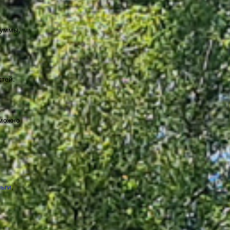
суммы,
стей.
ь
 можно
ньги
,