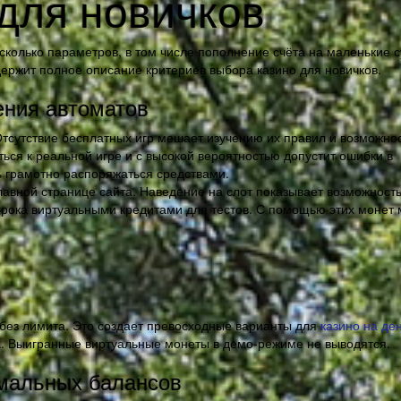
для новичков
колько параметров, в том числе пополнение счёта на маленькие 
держит полное описание критериев выбора казино для новичков.
ения автоматов
Отсутствие бесплатных игр мешает изучению их правил и возможно
ться к реальной игре и с высокой вероятностью допустит ошибки в
ь грамотно распоряжаться средствами.
вной странице сайта. Наведение на слот показывает возможност
грока виртуальными кредитами для тестов. С помощью этих монет
без лимита. Это создает превосходные варианты для
казино на де
а. Выигранные виртуальные монеты в демо-режиме не выводятся.
мальных балансов