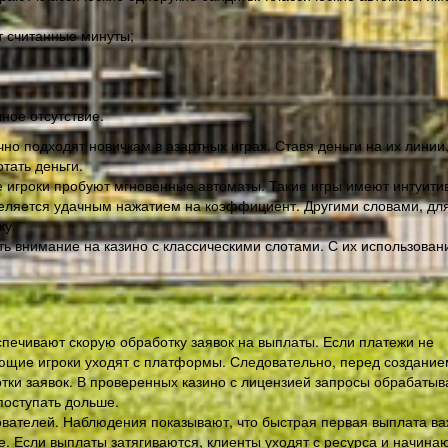
т считанные минуты;
ное отсутствие.
чно подходят новичкам в азартных играх. Ставя деньги на их линии
тать деньги.
 игроки пробуют мгновенные автоматы. Такие игры имеют интуити
ляется удачным нажатием на коэффициент. Другими словами, дл
ку.
ь внимание на казино с классическими слотами. С их использова
ечивают скорую обработку заявок на выплаты. Если платежи не
ющие игроки уходят с платформы. Следовательно, перед создание
тки заявок. В проверенных казино с лицензией запросы обрабаты
поступать дольше.
вателей. Наблюдения показывают, что быстрая первая выплата ва
е. Если выплаты затягиваются, клиенты уходят с ресурса и начина