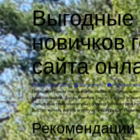
Выгодные
новичков 
сайта онл
24. Januar 2025
test account
Schreibe ei
Первым игрокам очень важно выбрать подходящее и
пользователей. Здесь новички смогут удобно освои
Трендовые гемблинг-клубы создают условия для по
быстро начать играть и получить выигрыши. Новичк
Рекомендации 