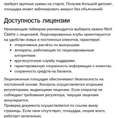
требуют крупные суммы на старте. Получив большой депозит,
площадка может заблокировать аккаунт без объяснений.
Доступность лицензии
Начинающим геймерам рекомендуется выбирать казино Kent
Casino с лицензией. Лицензированные клубы ориентируются
на удобство новых и постоянных клиентов, гарантируя:
оперативные расчёты по выигрышам.
аппараты, работающие по лицензированным
алгоритмам.
круглосуточную службу поддержки.
гарантированную сохранность информации о клиентах.
сохранность средств на балансе.
Лицензионные площадки обеспечивают безопасность на
постоянной основе. Контроль осуществляется игорными
регуляторами, выдающими лицензии. Если оператор не
соблюдает требования регулятора, текущая лицензия
аннулируется.
Проверка документа осуществляется по ссылке внизу
страницы. Если линк отсутствует, площадка, скорее всего,
работает нелегально.