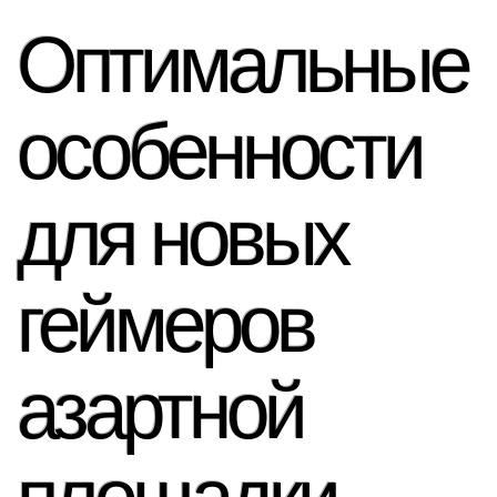
Оптимальные
особенности
для новых
геймеров
азартной