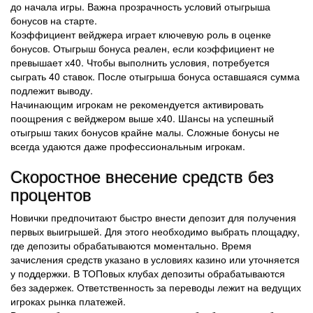
до начала игры. Важна прозрачность условий отыгрыша
бонусов на старте.
Коэффициент вейджера играет ключевую роль в оценке
бонусов. Отыгрыш бонуса реален, если коэффициент не
превышает х40. Чтобы выполнить условия, потребуется
сыграть 40 ставок. После отыгрыша бонуса оставшаяся сумма
подлежит выводу.
Начинающим игрокам не рекомендуется активировать
поощрения с вейджером выше х40. Шансы на успешный
отыгрыш таких бонусов крайне малы. Сложные бонусы не
всегда удаются даже профессиональным игрокам.
Скоростное внесение средств без
процентов
Новички предпочитают быстро внести депозит для получения
первых выигрышей. Для этого необходимо выбрать площадку,
где депозиты обрабатываются моментально. Время
зачисления средств указано в условиях казино или уточняется
у поддержки. В ТОПовых клубах депозиты обрабатываются
без задержек. Ответственность за переводы лежит на ведущих
игроках рынка платежей.