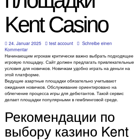
площадки
Kent Casino
24. Januar 2025
test account
Schreibe einen
Kommentar
Начинающим игрокам критически важно выбрать подходящее
игровую площадку. Сайт должен предлагать привлекательные
условия для новичков. Новичкам удобно играть на деньги на
этой платформе.
Ведущие азартные площадки обязательно учитывают
ожидания новичков. Обслуживание ориентировано на
облегчение процесса игры для дебютантов. Такой сервис
делает площадки популярными в гемблинговой среде.
Рекомендации по
выбору казино Kent