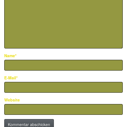
Name*
E-Mail*
Website