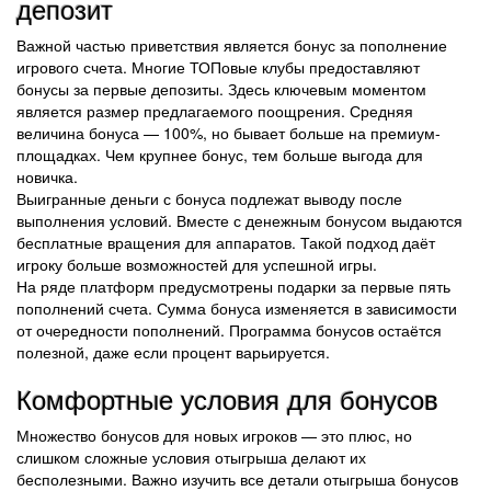
депозит
Важной частью приветствия является бонус за пополнение
игрового счета. Многие ТОПовые клубы предоставляют
бонусы за первые депозиты. Здесь ключевым моментом
является размер предлагаемого поощрения. Средняя
величина бонуса — 100%, но бывает больше на премиум-
площадках. Чем крупнее бонус, тем больше выгода для
новичка.
Выигранные деньги с бонуса подлежат выводу после
выполнения условий. Вместе с денежным бонусом выдаются
бесплатные вращения для аппаратов. Такой подход даёт
игроку больше возможностей для успешной игры.
На ряде платформ предусмотрены подарки за первые пять
пополнений счета. Сумма бонуса изменяется в зависимости
от очередности пополнений. Программа бонусов остаётся
полезной, даже если процент варьируется.
Комфортные условия для бонусов
Множество бонусов для новых игроков — это плюс, но
слишком сложные условия отыгрыша делают их
бесполезными. Важно изучить все детали отыгрыша бонусов