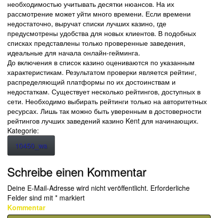
необходимостью учитывать десятки нюансов. На их
рассмотрение может уйти много времени. Если времени
недостаточно, выручат списки лучших казино, где
предусмотрены удобства для новых клиентов. В подобных
списках представлены только проверенные заведения,
идеальные для начала онлайн-гейминга.
До включения в список казино оцениваются по указанным
характеристикам. Результатом проверки является рейтинг,
распределяющий платформы по их достоинствам и
недостаткам. Существует несколько рейтингов, доступных в
сети. Необходимо выбирать рейтинги только на авторитетных
ресурсах. Лишь так можно быть уверенным в достоверности
рейтингов лучших заведений казино Kent для начинающих.
Kategorie:
10450_wa
Schreibe einen Kommentar
Deine E-Mail-Adresse wird nicht veröffentlicht.
Erforderliche
Felder sind mit
*
markiert
Kommentar