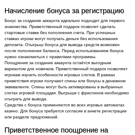
Начисление бонуса за регистрацию
Бонус за создание аккаунта идеально подходит для первого
знакомства. Приветственный подарок позволит сделать
стартовые ставки без пополнения счета. При успешных
ставках игроки могут получать деньги без использования
депозита. Отыгрыш бонуса для вывода средств возможен
после пополнения баланса. Перед использованием бонуса
нужно ознакомиться с правилами программы.
Поощрение за создание аккаунта остаётся выгодным
вариантом для новичков. Приветственный подарок позволяет
игрокам изучить особенности игровых слотов. В рамках
приветствия игроки получают спины или бонусы в денежном
эквиваленте. Спины могут быть активированы в выбранных
слотах игровой площадки. Выгрыши с фриспинов необходимо
отыграть для вывода.
Средства с бонуса применяются во всех игровых автоматах
казино. Для бонуса требуется согласие в анкете регистрации
или разделе предложений.
Приветственное поощрение на