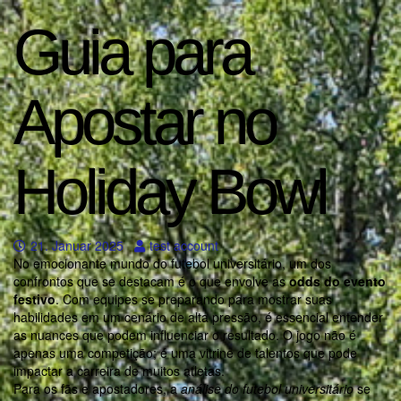
Guia para
Apostar no
Holiday Bowl
21. Januar 2025
test account
No emocionante mundo do futebol universitário, um dos
confrontos que se destacam é o que envolve as
odds do evento
festivo
. Com equipes se preparando para mostrar suas
habilidades em um cenário de alta pressão, é essencial entender
as nuances que podem influenciar o resultado. O jogo não é
apenas uma competição; é uma vitrine de talentos que pode
impactar a carreira de muitos atletas.
Para os fãs e apostadores, a
análise do futebol universitário
se