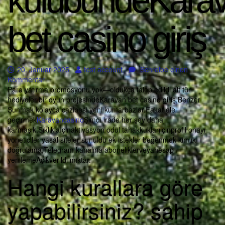
kulübündeKara
bet casino giriş
20. Januar 2025
test account
Schreibe einen
Kommentar
Para yatırma promosyonu yok—oldukça talep edildi alt tür
hediyeler bir oyun projesindeKaravan bet casino giriş.Benzer
Sunmak kolayca cazibesi yeni kumarbazlar.Fakat ele
geçirmek
Karavancasino
Şimdi irade her şey daha
karmaşık.Sıklıklaİçinaktivasyon ödül tahakkuklarıiçinprofil onayı
yöneticiler yasal siteler sunuldu ek istekler beğenmek kimlik
doğrulama,Telegram kanalına aboneliklerveyahesap
yenilemeAçıkverildi miktar.
Hangi kurallara göre
yapabilirsiniz? sahip