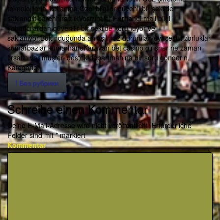
teknolojilerini kullanma.Özel bilgiler güvenli bir şekilde
saklandıitibarenhırsızlıkVesızıntılar.Herhangi mali bilgi
yabancılardan güvenilir bir şekilde korunuyor ve
saklanıyor.Bulunduğunda anlaşılmaz durumlarveyaçeşitli zorluklar
kumarbazlar kumarhaneKaravan bet casino girişher ne zaman
fırsatın var müşteri destek departmanına bir soru gönderin.
Kategorie:
! Без рубрики
Schreibe einen Kommentar
Deine E-Mail-Adresse wird nicht veröffentlicht.
Erforderliche
Felder sind mit
*
markiert
Kommentar