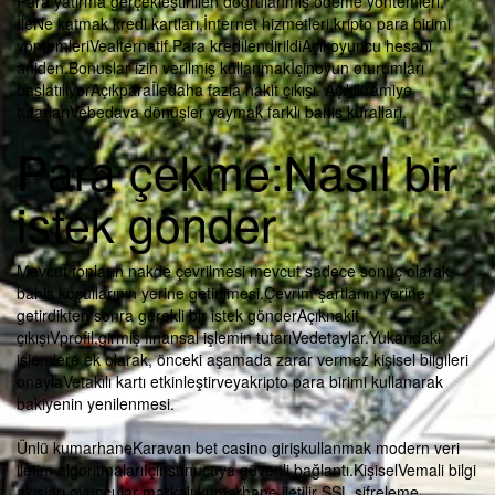
Para yatırma gerçekleştirillen doğrulanmış ödeme yöntemleri,
İleNe katmak kredi kartları,İnternet hizmetleri,kripto para birimi
yöntemleriVealternatif.Para kredilendirildiAçıkoyuncu hesabı
aniden.Bonuslar izin verilmiş kullanmakİçinoyun oturumları
başlatılıyorAçıkparaİledaha fazla nakit çıkışı. Açıkikramiye
tutarlarıVebedava dönüşler yaymak farklı bahis kuralları.
Para çekme:Nasıl bir
istek gönder
Mevcut fonların nakde çevrilmesi mevcut sadece sonuç olarak
bahis koşullarının yerine getirilmesi.Çevrim şartlarını yerine
getirdikten sonra gerekli bir istek gönderAçıknakit
çıkışıVprofil,girmiş finansal işlemin tutarıVedetaylar.Yukarıdaki
işlemlere ek olarak, önceki aşamada zarar vermez kişisel bilgileri
onaylaVetakılı kartı etkinleştirveyakripto para birimi kullanarak
bakiyenin yenilenmesi.
Ünlü kumarhaneKaravan bet casino girişkullanmak modern veri
iletim algoritmalarıİçinsunucuya güvenli bağlantı.KişiselVemali bilgi
akışları oyuncular markalı kumarhane iletilir SSL şifreleme