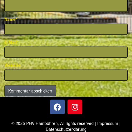
Name*
E-Mail*
Website
© 2025 PHV Hambühren, All rights reserved |
Impressum
|
Datenschutzerklärung