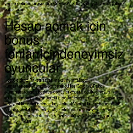
yerine getirme prosedürü.Çok sıkAçıkdepozito yok verildi yüksek
bahis oranı.
Hesap açmak için
bonus
fonlarıİçindeneyimsiz
oyuncular
Hoş Geldiniz Paketi sayar maksimum talepte
kumarhanedeKaravan bet casino.Hoş Geldiniz Paketi
oluşuritibarenseri bedava dönüşlerVepara ödülüİçinoyun
oturumları başlatılıyor ücretli modda. İçinsatın almalar başlangıç
hediyesi kullanıcı gelmek kayıt olmakVsanal kumarhane, Adaha
öte bakiyenizi tamamlayınAçıkminimum miktar veya daha
fazlası.Sınırlar reçete edilirVtüzük kulüpveya içindeduyuru
ikramiye teklifi.