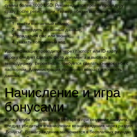
суммы более 1000 USD. Рекомендуется пройти процедуру
сразу после регистрации. Геймер обязан выполнить пару
шагов:
ввести контактный номер;
подтвердить указанные данные;
дождаться смс или звонка;
указать полученный код.
Идентификация проводится через паспорт или ID-карту.
Игроку следует сделать фото документа и выслать в
техподдержку. Вероятно, потребуется сделать снимок себя с
паспортом. Администрация проверяет возраст и точность
данных.
Начисление и игра
бонусами
Если в клубе предлагаются free spins при создании аккаунта,
следует убедиться в начислении вознаграждения через раздел
„Бонусы“. Вознаграждение заключается в бесплатных раундах