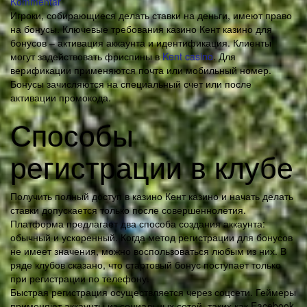
Kommentar
Игроки, собирающиеся делать ставки на деньги, имеют право
на бонусы. Ключевые требования казино Кент казино для
бонусов – активация аккаунта и идентификация. Клиенты
могут задействовать фриспины в
Kent casino
. Для
верификации применяются почта или мобильный номер.
Бонусы зачисляются на специальный счет или после
активации промокода.
Способы
регистрации в клубе
Получить полный доступ в казино Кент казино и начать делать
ставки допускается только после совершеннолетия.
Платформа предлагает два способа создания аккаунта:
обычный и ускоренный. Когда метод регистрации для бонусов
не имеет значения, можно воспользоваться любым из них. В
ряде клубов сказано, что стартовый бонус поступает только
при регистрации по телефону.
Быстрая регистрация осуществляется через соцсети. Геймеры
применяют аккаунты из социальных сетей, таких как Facebook