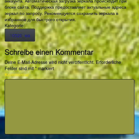
аккаунта. Автоматическая загрузка зеркала происходит при
блоке сайта. Поддержка предоставляет актуальные адреса
зеркал по запросу. Рекомендуется сохранить зеркала в
избранное для быстрого открытия.
Kategorie:
10520_wa
Schreibe einen Kommentar
Deine E-Mail-Adresse wird nicht veröffentlicht.
Erforderliche
Felder sind mit
*
markiert
Kommentar