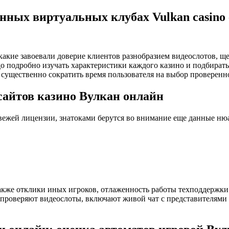
инных виртуальных клубах Vulkan casino
 какие завоевали доверие клиентов разнобразием видеослотов,
до подробно изучать характеристики каждого казино и подбира
т существенно сократить время пользователя на выбор проверенн
сайтов казино Вулкан онлайн
вежей лицензии, знатоками берутся во внимание еще данные ню
акже отклики иных игроков, отлаженность работы техподдержки
 проверяют видеослоты, включают живой чат с представителями