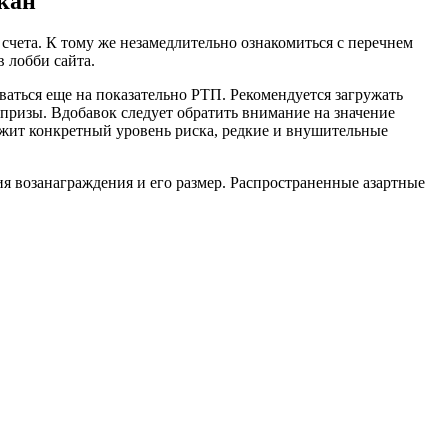
лкан
счета. К тому же незамедлительно ознакомиться с перечнем
 лобби сайта.
ться еще на показательно РТП. Рекомендуется загружать
призы. Вдобавок следует обратить внимание на значение
ржит конкретный уровень риска, редкие и внушительные
ия возанаграждения и его размер. Распространенные азартные