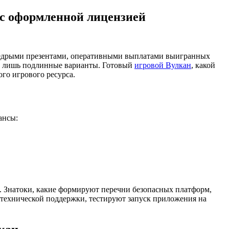
 с оформленной лицензией
 щедрыми презентами, оперативными выплатами выигранных
ть лишь подлинные варианты. Готовый
игровой Вулкан
, какой
ого игрового ресурса.
ансы:
. Знатоки, какие формируют перечни безопасных платформ,
 технической поддержки, тестируют запуск приложения на