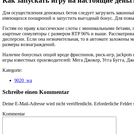
Как запускать игру на настоящие деньг
Для осуществления денежных бетов следует загрузить законны
имеющихся поощрений и запустить выгодный бонус. Для повыш
Гостям по нраву классические слоты с минимальными бетами,
азартные симуляторы с размером RTP 96% и выше. Рассматрива
дисперсии. Если она незначительная, то в автомате заложены
размеры вознаграждений.
Наличие бонусных опций вроде фриспинов, риск-игр, jackpots 
игры известных производителей: Мега Джокер, Угга Бугга, Джек
Kategorie:
9020_wa
Schreibe einen Kommentar
Deine E-Mail-Adresse wird nicht veröffentlicht.
Erforderliche Felder 
Kommentar