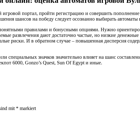
и онлайн: оценка автоматов игровой Ву
й игровой портал, пройти регистрацию и совершить пополнение 
ения шансов на победу следует осознанно выбирать автоматы в
 понятными правилами и бонусными опциями. Нужно ориентирова
емые развлечения дают достаточно частые, но низкие денежные 
 малые риски. И в обратном случае – повышенная дисперсия соде
или специальных значков значительно влияет на шанс составлен
пот 6000, Gonzo’s Quest, Sun Of Egypt и иные.
sind mit
*
markiert