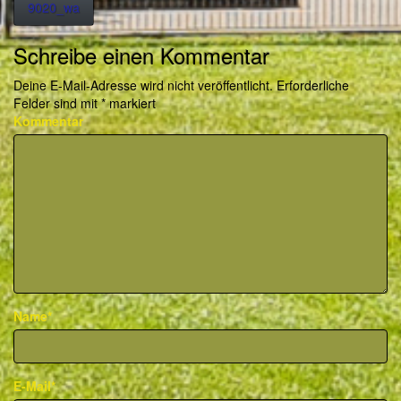
9020_wa
Schreibe einen Kommentar
Deine E-Mail-Adresse wird nicht veröffentlicht.
Erforderliche
Felder sind mit
*
markiert
Kommentar
Name*
E-Mail*