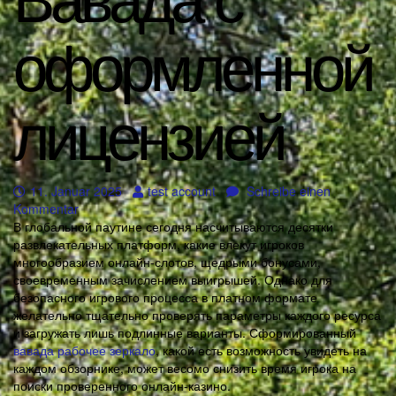
Вавада с
оформленной
лицензией
11. Januar 2025
test account
Schreibe einen
Kommentar
В глобальной паутине сегодня насчитываются десятки
развлекательных платформ, какие влекут игроков
многообразием онлайн-слотов, щедрыми бонусами,
своевременным зачислением выигрышей. Однако для
безопасного игрового процесса в платном формате
желательно тщательно проверять параметры каждого ресурса
и загружать лишь подлинные варианты. Сформированный
вавада рабочее зеркало
, какой есть возможность увидеть на
каждом обзорнике, может весомо снизить время игрока на
поиски проверенного онлайн-казино.