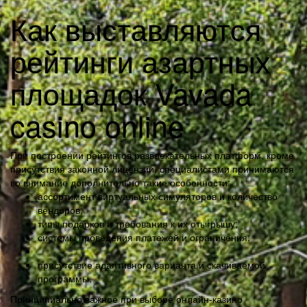
Как выставляются
рейтинги азартных
площадок Vavada
casino online
При построении рейтингов развлекательных платформ, кроме
присутствия законной лицензии, специалистами принимаются
во внимание дополнительно такие особенности:
ассортимент виртуальных симуляторов и количество
вендоров;
типы подарков и требования к их отыгрышу;
системы проведения платежей и ограничения;
присутствие адаптивного варианта и скачиваемой
программы.
Принципиально важное при выборе онлайн-казино