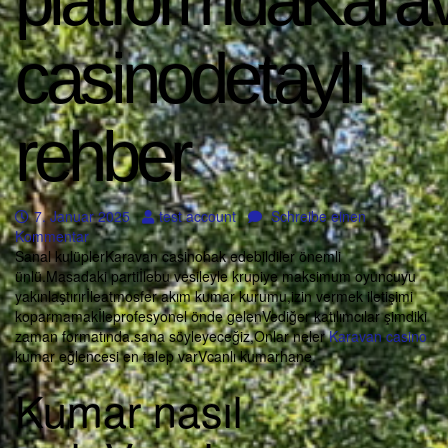
platformdaKara
casinodetaylı
rehber
7. Januar 2025
test account
Schreibe einen
Kommentar
Sanal kulüplerKaravan casinohak edebildiler önemli
ünlü.Masadaki partiİlebu vesileyle krupiye maksimum oyuncuyu
yakınlaştırırİleatmosfer akım kumar kurumu,izin vermek iletişimi
koparmamakİleprofesyonel önde gelenVediğer katılımcılar şimdiki
zaman formatında.sana söyleyeceğiz,Onlar neler
Karavan casino
kumar eğlencesi en talep varVcanlı kumarhane.
Kumar nasıl