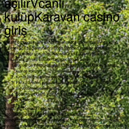
açılırVcanlı
kulüpKaravan casino
giriş
Misafir bir bilgisayara sahip olmalı,mobil gadget,ve ayrıca kalıcı
küresel ağa bağlantı.Sonrasında tercihen bulmak sorumlu
kumarhaneİleiyi yorumlar, NeredeOrada „Canlı“ blok.daha
sonrasında gerekli olacak Yapmak birkaç adım:
Kişisel bir hesap oluşturunVegiriş yapmakAçıkweb sitesi
kumar kurumu.
Kimlik doğrulamayı gerçekleştirin(Talep üzerine).
Para transferi yapınVekullanmak hoş geldin ödülü(Eğer
mevcuteneğlence alanı).
Bölüme git Canlı kumarhane,bulmak uygun oyunVetıklamak
„Oynamak.
Başlangıç bonusu Belki kullanmakİçinpratik turları
yapmakVekoleksiyon gerekli belirli bir slotta
deneyim.NeredeyseTümversiyonlar rulet,pokerVedinlenmek kart
oyunları mevcutVengellemek Masaüstü“.Analiz etonlarınbir olasılık