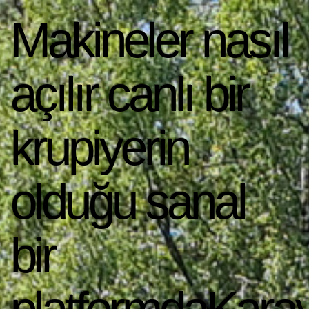
Makineler nasıl
açılır canlı bir
krupiyerin
olduğu sanal
bir