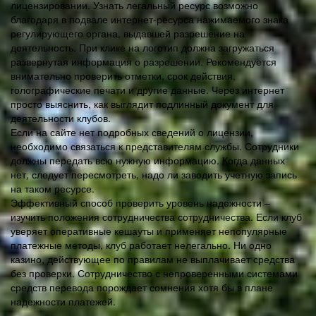
лицензировании. Узнать легальный ресурс возможно
благодаря в подвале интернет-ресурса нажимаемого знака
регулирующего органа, выдавшей разрешение на
деятельность. При клике на логотип должна загружаться
развернутая информация о разрешении. Рекомендуется
внимательно проверить отметки, срок действия,
голографические печати и другие данные. Через интернет
просто выяснить, как выглядит подлинный документ для
деятельности клубов.
Если на сайте нет подробных сведений о лицензии,
необходимо связаться к представителям службы. Сотрудники
должны передать всю нужную информацию. Когда данных
нет, следует пересмотреть, надо ли заводить учетную запись
на таком ресурсе.
Эффективный способ проверить уровень надежности –
изучить положения сотрудничества сотрудничества. Если клуб
уверяет оперативные кешауты и применяет непопулярные
платежные методы, клуб работает нелегально. Ни одно
казино, действующее по правилам не выплачивает средства
без проверки. Сотрудничество с непроверенными системами
средств перевода порождает сомнения хотя бы в плане
надежности платежей.