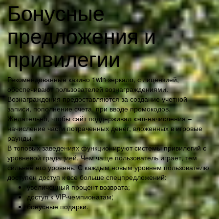
Бонусные
предложения и
привилегии
Рекомендованные казино 1win зеркало, с лицензией,
обеспечивают пользователей вознаграждениями.
Вознаграждения предоставляются за создание учетной
записи, пополнение счета, при вводе промокодов.
Желательно, чтобы сайт поддерживал кэш-начисления –
начисление части потраченных денег, вложенных в игровые
раунды.
В топовых заведениях функционируют системы привилегий с
уровневой градацией. Чем чаще пользователь играет, тем
сильнее его уровень. С каждым новым уровнем пользователю
доступен доступ к все больше спецпредложений:
увеличенный процент возврата;
доступ к VIP-чемпионатам;
бонусные подарки.