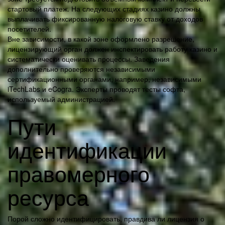
стартовый платеж. На следующих стадиях казино должны
выплачивать фиксированную налоговую ставку от доходов
посетителей.
Вне зависимости, в какой зоне оформлено разрешение,
лицензирующий орган должен инспектировать работу казино и
систематически оценивать процессы. Заведения
дополнительно проверяются независимыми
сертификационными органами, например, независимыми
iTechLabs и eCogra. Эксперты проводят тесты софта,
используемый администрацией.
Пути
идентификации
правомерного
ресурса
Порой сложно идентифицировать, правдива ли лицензия о