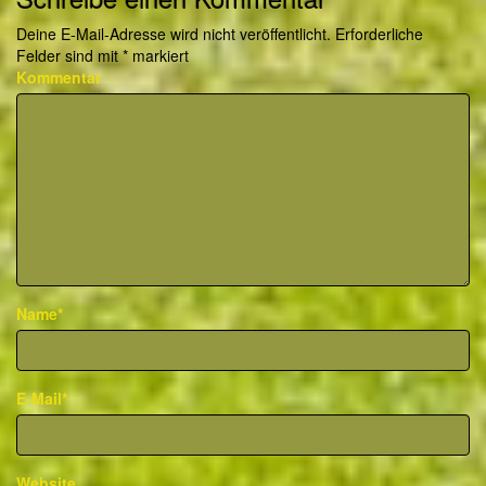
Deine E-Mail-Adresse wird nicht veröffentlicht.
Erforderliche
Felder sind mit
*
markiert
Kommentar
Name*
E-Mail*
Website