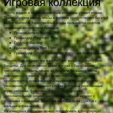
Игровая коллекция
Играть в одни и те же однотипные автоматы утомит игрока.
Таким образом важно, чтобы в ресурсе присутствовал богатый
выбор контента. Качественные клубы пользуются софтом,
созданный множеством брендов:
Производитель Nolimit City;
Провайдер Pragmatic Play;
Evolution Gaming;
Производитель Red Tiger;
Провайдер Casino Technology и другими платформами.
Популярный формат игр в клубе 1win зеркало – однорукие
бандиты. Для начисления денег в играх с барабанами
требуется составить линию из трех или большего числа
совпадающих знаков. Когда начисляются деньги
прибавляются коэффициенты заданные коэффициенты
умножения. В оригинальных слотах доступны рискованные
игры, респины, фриспины с бонусом и другие
дополнительные опции. Доступен обширный каталог с
крупными наградами. Выиграть крупный приз удается с
малыми вложениями.
На известных порталах можно попробовать в популярную