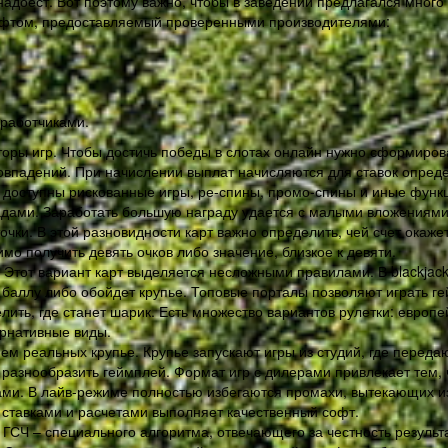
надоест. Вот поэтому важно, чтобы в заведении предлагался много
офтом, предоставляемый проверенными производителями:
зработчиками.
яторы игр. Чтобы достичь победы в слотах онлайн нужно сформиров
совпадений. При начислении выплат начисляются для ставок опре
доступны рискованные игры, ре-спины, промо-спины и иные функ
адами. Заработать большую награду удается с малыми вложениями
очки. В этой разновидности карт важно определить, чей счет окаже
о получить девять очков либо значение, близкое к девяти.
 Этот вариант карт выделяется несложными правилами. В blackjac
 баллу либо обойдет крупье. Топовые порталы позволяют играть г
ить, где станет шарик. Есть множество вариантов рулетки: европе
ернативные виды.
ем реальных крупье. Крупье запускают игры из студий, где переда
 разнообразить геймплей. Формат игр с дилерами привлекает тем, 
ами. В лайв-режиме полностью избегаются промахи, вытекающих и
е ставками и расчетами выполняет качественный софт.
ГСЧ – специального алгоритма, отвечающего за честность результ