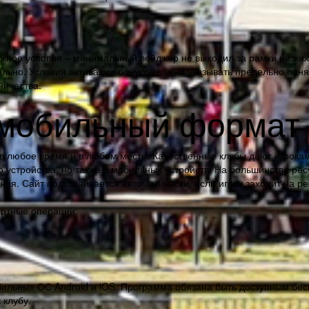
жное условие – минимальный вейджер не выходил за рамки низких
льно. Условия активации бонусов важно указывать предельно поня
ничества.
 мобильный формат
 в любое время и в любом месте. Качественные клубы дают игрока
го устройства, но также с мобильных устройств. На большинстве ре
ия. Сайт подстраивается автоматически, если игрок заходит на ре
артные операции:
ильных ОС Android и iOS. Программа обязана быть доступным бес
 клубу.