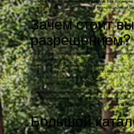
требованиям не выполняет переводы без проверки
вызывает подозрения по уровню транзакционной бе
Зачем стоит в
разрешением?
Игра в непроверенных заведениях влечет финансо
гарантировать клиентам:
работу на легальном софте;
доступ к множеству платежных сервисов;
доступ к службе техподдержки;
гарантии со стороны регулятора.
Когда появляются спорные ситуации пользователь 
претензиями занимает 10-30 рабочих дней. Сайты,
лишившимся средств, осуществляют компенсацию.
Большой катал