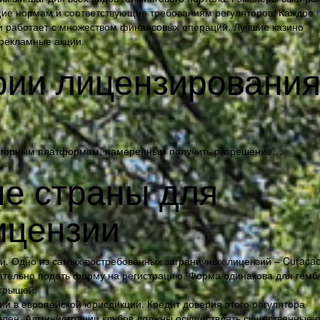
ие нормам и соответствующие требованиям регуляторов. Каждое
 работает с множеством финансовых операций. Лучшие казино
 рекламные акции.
рии лицензировани
 игорным платформам, намеренным получить разрешение…
е страны для
ицензии
. Одно из самых востребованных заграничных лицензий – Curacao
зательно подать форму на регистрацию. Форма одинакова для гемб
ыгрышей.
и в европейской юрисдикции. Кредит доверия этого регулятора
елен. Администрации клубов должны осуществлять существенные 