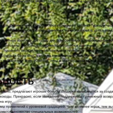
 Слоты управляются через сайты создателей платформ, благодаря
нтов, систематически организуют турниры по слотам. Турниры час
в. На сайте клуба с соревнованиями, важно указывать детальные
отерейные карточки доступны для приобретения в произвольном о
за депозиты. Победные карточки выбираются в хаотичной
я случайного определения используется генератор рандомизации.
ы: игры в баскетбол, матчи по хоккею, теннисные матчи, матчи по
добавляться игры eGaming: игры в Valorant, игры в Dota 2, Fortnite
ьность
гально, предлагают игрокам бонусы. Подарки начисляются за созд
омокоды. Прекрасно, если заведение поддерживает денежный возвр
на игру.
 привилегий с уровневой градацией. Чем активнее игрок, тем вы
вляется множество специальных возможностей: