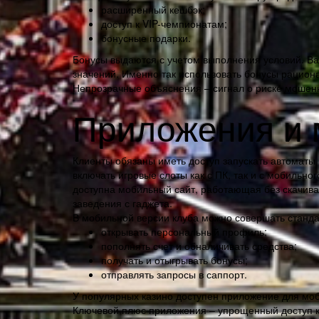
расширенный кешбэк;
доступ к VIP-чемпионатам;
бонусные подарки.
Бонусы выдаются с учетом выполнения условий. Ва
значений. Именно так использовать бонусы рациона
Непрозрачные объяснения – сигнал о риске мошен
Приложения и
Клиенты обязаны иметь доступ запускать автоматы
включать игровые слоты как с ПК, так и с мобильно
доступна мобильный сайт, работающая без скачиван
заведения с гаджета.
В мобильной версии клуба можно совершать станд
открывать персональный профиль;
пополнять счет и обналичивать средства;
получать и отыгрывать бонусы;
отправлять запросы в саппорт.
У популярных казино доступен приложение для моб
Ключевой плюс приложения – упрощенный доступ к