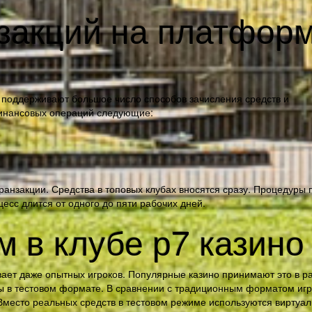
закций на платфор
 поддерживают большое число способов зачисления средств и
инансовых операций следующие:
ранзакции. Средства в топовых клубах вносятся сразу. Процедуры 
есс длится от одного до пяти рабочих дней.
 в клубе р7 казино
ает даже опытных игроков. Популярные казино принимают это в ра
ы в тестовом формате. В сравнении с традиционным форматом иг
 Вместо реальных средств в тестовом режиме используются виртуа