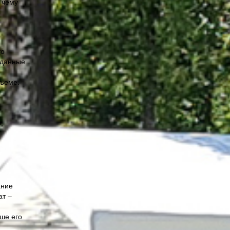
 чему
то
 данные
бъеме.
,
ание
ат –
ше его