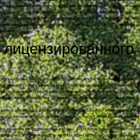
трации документа следует предоставить объемный перечень и запл
лубы обязаны переводить часть от доходов с клиентских сумм.
но, контролирующий орган мониторит деятельность казино и постоя
ритетными компаниями, например, iTechLabs, eCogra. Сертификац
рацией.
 лицензированного
сколько точна информация о документе клуба. Идентифицировать
ицы активного лого комиссии, сертифицировавшей деятельность. П
рнутые данные о разрешении. Важно подробно изучить отметки, ср
айн можно уточнить, как устроено легальное разрешение на деяте
 важно обратиться в техническую службу. Саппорт обязан предоста
едоставлены, необходимо обдумать, следует ли создавать аккаунт
чить правила сотрудничества работы. Если площадка обещает опе
зрешения на деятельность нет. Ни один портал, соответствующий