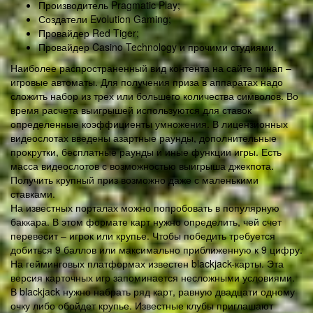
Производитель Pragmatic Play;
Создатели Evolution Gaming;
Провайдер Red Tiger;
Провайдер Casino Technology и прочими студиями.
Наиболее распространенный вид контента на сайте пинап –
игровые автоматы. Для получения приза в аппаратах надо
сложить набор из трех или большего количества символов. Во
время расчета выигрышей используются для ставок
определенные коэффициенты умножения. В лицензионных
видеослотах введены азартные раунды, дополнительные
прокрутки, бесплатные раунды и иные функции игры. Есть
масса видеослотов с возможностью выигрыша джекпота.
Получить крупный приз возможно даже с маленькими
ставками.
На известных порталах можно попробовать в популярную
баккара. В этом формате карт нужно определить, чей счет
перевесит – игрок или крупье. Чтобы победить требуется
добиться 9 баллов или максимально приближенную к 9 цифру.
На гейминговых платформах известен blackjack-карты. Эта
версия карточных игр запоминается несложными условиями.
В blackjack нужно набрать ряд карт, равную двадцати одному
очку либо обойдет крупье. Известные клубы приглашают