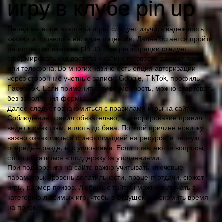
игру в клубе pin up
Перед началом азартной игры, следует изучить надежность
казино и проверить наличие лицензии. Далее остается пройти
регистрацию в казино pin up. При регистрации следует
сформировать код доступа к кабинету, ввести данные почты
или телефона. Во многих казино есть опция авторизации
через сторонние учетные записи: Google, TikTok, профиль
Facebook. Если применить эту возможность, можно стартовать
без заполнения формы.
Далее следует ознакомиться с правилами игры на сайте.
Соблюдение правил обязательно, а игнорирование правил
ведет к санкциям, вплоть до бана. По этой причине новичку
важно ознакомиться с информацией на ресурсе, в первую
очередь – разделы с условиями. Если появляются вопросы,
стоит обратиться в поддержку за уточнениями.
При подборе игр на сайте важно учитывать ключевые
параметры: уровень волатильности, процент отдачи, сюжет
игры, размер призов. Любимые тайтлы можно включать в
категорию любимых игр, чтобы в будущем сэкономить время
на поиск.