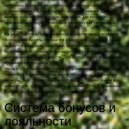
регулярно проводят мероприятия на гаминаторах.
Соревнования обычно стартуют накануне важных дат либо
важных событий. На портале заведения, где проходят
чемпионаты, следует размещать развернутые сведения о
турнирах.
На ряде сайтов есть возможность поучаствовать в лотереях.
Лотерейные билеты продаются в массовом объеме. А также
выдаются в подарок, например, за пополнение счета.
Выигравшие лото-билеты выбираются в случайном порядке,
для гарантии справедливости. Для определения победителей
применяется алгоритм ГСЧ.
Часть клубов принимает пари в спортивных турнирах: игры в
баскетбол, хоккейные игры, матчи по теннису, футбольные
турниры, бокс. В список игр могут входить соревнования в
киберспорте: сражения Valorant, сражения Dota 2, сражения
Fortnite, игры в Apex Legends, турниры Overwatch.
Система бонусов и
лояльности