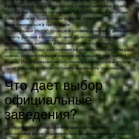
о разрешении, следует запросить к представителям службы.
Сотрудники обязаны предоставить подробности о лицензии.
Если ответа не будет, важно оценить, стоит ли
регистрироваться в таком клубе.
Оптимальный способ проверить уровень доверия – детально
изучить условия взаимодействия. Если ресурс утверждает
немедленные выплаты и применяет непопулярные
платежные методы, разрешения на деятельность нет. Ни одно
казино, соответствующее нормам не выводит средства без
аудита. Использование непопулярных систем систем оплаты
также рождает вопросы по пункту надежности транзакций.
Что дает выбор
официальные
заведения?
Сотрудничество с подозрительными сайтами несет
финансовые риски. Исключительно лицензированные казино