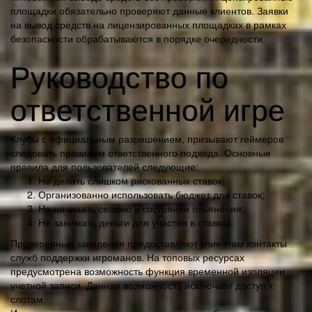
площадки обязательно проверяют данные клиентов. Заявки
на вывод средств на лицензированных площадках в рамках
безопасности обрабатываются в порядке очередности.
Руководство по
ответственной игре
Клубы с официальным разрешением, призывают геймеров
следовать правилам ответственного подхода. Основные
правила для пользователей следующие:
Не делать слишком рискованных ставок;
Организованно использовать бюджет для ставок;
Не начинать сессию в состоянии опьянения;
Не занимать деньги для участия в ставках.
Проверенные заведения предоставляют клиентам контакты
служб поддержки игроманов. На топовых ресурсах
предусмотрена возможность функция временной изоляции
учетной записи. Данная возможность исключает доступ к
слотам.