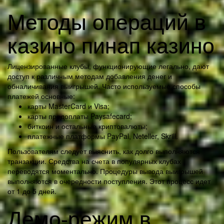
Методы операций в
казино пинап казино
Лицензированные клубы, функционирующие легально, дают
доступ к различным методам добавления денег и
обналичивания выигрышей. Часто используемые способы
платежей основные:
карты MasterCard и Visa;
карты предоплаты Paysafecard;
биткоин и остальные криптовалюты;
платежные платформы PayPal, Neteller, Skrill.
Пользователям следует выяснить, как долго выполняются
транзакции. Средства на счета в популярных клубах
переводятся моментально. Процедуры вывода выигрышей
выполняются в очередности поступления. Этот процесс идет
от 1 до 5 дней.
Демо-режим в