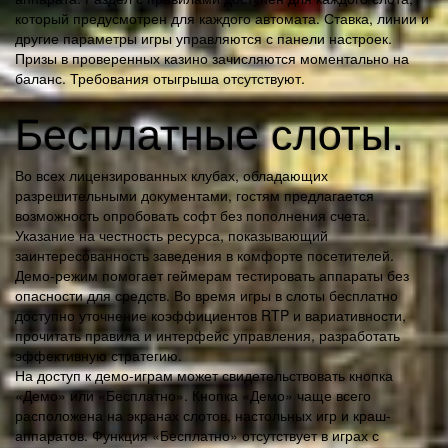
который предусмотрен для каждого автомата. Ставка, линии и
другие параметры игры управляются с панели настроек.
Призы в проверенных казино зачисляются моментально на
баланс. Требования отыгрыша отсутствуют.
Бесплатные слоты.
Во всех лицензированных клубах, обладающих
разрешительными документами, гостям предлагается
возможность опробовать софт без пополнения счета.
Указание на честность ресурса, показывающий
заинтересованность заведения в комфорте посетителей.
Демо-режим помогает геймерам тестировать аппараты без
опасности для средств. Во время игры в слоты бесплатно
доступно уточнение коэффициентов RTP и вариативности,
прочитать правила и интерфейс управления, разработать
эффективную стратегию.
На доступ к демо-играм может свидетельствовать кнопка
«Демо» или «Бесплатно». Кнопка «Демо» чаще всего
расположена на экранах слотов, настольных игр и краш-
аппаратов. Функция «Бесплатно» отсутствует в играх с