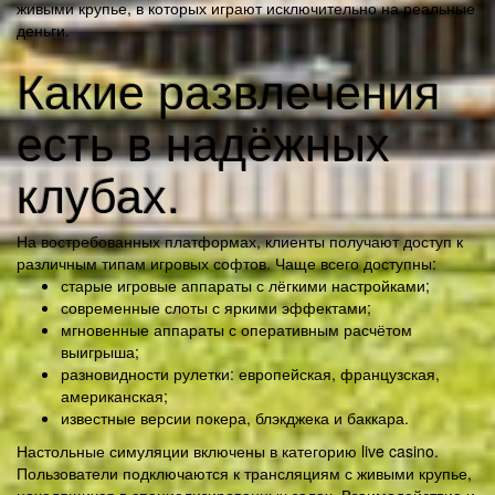
живыми крупье, в которых играют исключительно на реальные
деньги.
Какие развлечения
есть в надёжных
клубах.
На востребованных платформах, клиенты получают доступ к
различным типам игровых софтов. Чаще всего доступны:
старые игровые аппараты с лёгкими настройками;
современные слоты с яркими эффектами;
мгновенные аппараты с оперативным расчётом
выигрыша;
разновидности рулетки: европейская, французская,
американская;
известные версии покера, блэкджека и баккара.
Настольные симуляции включены в категорию live casino.
Пользователи подключаются к трансляциям с живыми крупье,