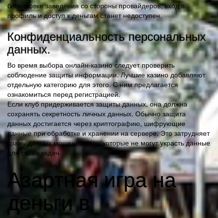
блокировке заведения со стороны провайдеров, вход в
профиль и доступ к деньгам станет недоступен.
Конфиденциальность персональных
данных.
Во время выбора онлайн-казино следует проверить
соблюдение защиты информации. Лучшие казино добавляют
отдельную категорию для этого. С ним предлагается
ознакомиться перед регистрацией.
Если клуб придерживается защиты данных, она должна
сохранять секретность личных данных. Обычно защита
данных достигается через криптографию, шифрующие
данные при обработке и хранении на сервере. Это затрудняет
кражу данных мошенниками, которые не могут украсть данные
для своих задач.
Азартная игра на
деньги в