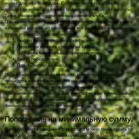
норма для этой площадки. Ещё хуже, если средства не
доходят до игроков, а служба поддержки игнорирует запросы.
Такое отношение говорит о ненадёжности клуба.
О времени выплат в клубе плей фортуна зеркало легко узнать
из мнений игроков, но правильнее всё узнать самостоятельно.
Чтобы это сделать достаточно:
Быстро зарегистрировать профиль.
Перевести немного средств на баланс.
Поставить минимальные суммы на игры.
Выйти победителем.
Подать запрос на вывод.
Перед началом перевода средств, может потребоваться
процедура идентификации. Это несложная процедура,
направленная на подтверждение личности и
совершеннолетия клиента. Для идентификации нужны сканы
документов. После окончания процедуры подтверждения,
финансовый перевод будет завершён.
Пополнение на минимальную сумму.
О порядочности заведения play fortuna можно также судить по
опции для депозита с малыми суммами. Если такая опция