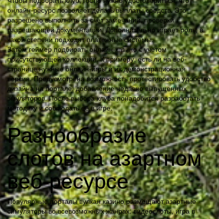
Чтобы подобрать клуб, гостю нужно удостовериться, что
онлайн-ресурс позволяет делать выплаты средств. Это
разрешено выполнить за счет замечаний, проверки
разрешающей документации. Дополнительно играет роль, в
какой степени подходят платежные системы.
Затем геймер подбирать онлайн-казино с учетом
присутствующей коллекции. К примеру, есть ли на веб-
странице нужные онлайн-игры и их демонстрационная
версия. Предусмотрена возможность протестировать удобство
дизайна на портале, добавление недавно выпущенных
эмуляторов. После выбора клуба понадобится разработать
методику и соблюдать ее в игре.
Разнообразие
слотов на азартном
веб-ресурсе
Популярные порталы вулкан казино размещают азартные
симуляторы во всевозможных жанрах: видеослоты, игра в