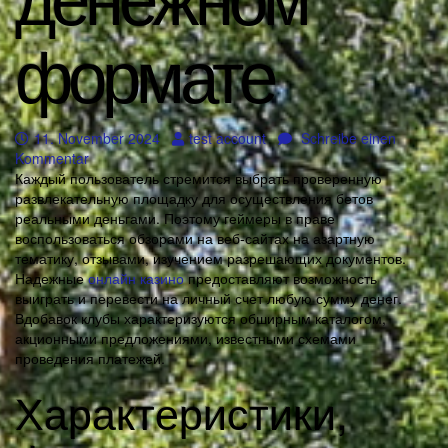
денежном
формате
11. November 2024
test account
Schreibe einen
Kommentar
Каждый пользователь стремится выбрать проверенную
развлекательную площадку для осуществления бетов
реальными деньгами. Поэтому геймеры в праве
воспользоваться обзорами на веб-сайтах на азартную
тематику, отзывами, изучением разрешающих документов.
Надежные
онлайн казино
предоставляют возможность
выиграть и перевести на личный счет любую сумму денег.
Вдобавок клубы характеризуются обширным каталогом,
акционными предложениями, известными схемами
проведения платежей.
Характеристики,