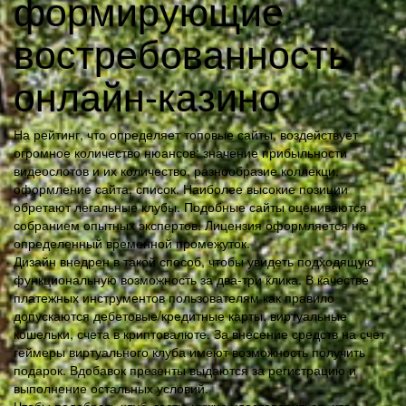
формирующие
востребованность
онлайн-казино
На рейтинг, что определяет топовые сайты, воздействует
огромное количество нюансов: значение прибыльности
видеослотов и их количество, разнообразие коллекци,
оформление сайта, список. Наиболее высокие позиции
обретают легальные клубы. Подобные сайты оцениваются
собранием опытных экспертов. Лицензия оформляется на
определенный временной промежуток.
Дизайн внедрен в такой способ, чтобы увидеть подходящую
функциональную возможность за два-три клика. В качестве
платежных инструментов пользователям как правило
допускаются дебетовые/кредитные карты, виртуальные
кошельки, счета в криптовалюте. За внесение средств на счет
геймеры виртуального клуба имеют возможность получить
подарок. Вдобавок презенты выдаются за регистрацию и
выполнение остальных условий.