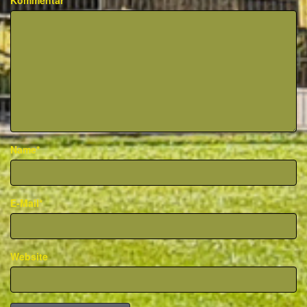
Kommentar
Name*
E-Mail*
Website