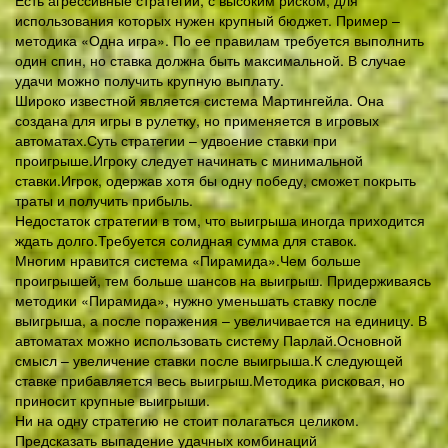
Есть агрессивные стратегии, с высоким риском, для
использования которых нужен крупный бюджет. Пример –
методика «Одна игра». По ее правилам требуется выполнить
один спин, но ставка должна быть максимальной. В случае
удачи можно получить крупную выплату.
Широко известной является система Мартингейла. Она
создана для игры в рулетку, но применяется в игровых
автоматах.Суть стратегии – удвоение ставки при
проигрыше.Игроку следует начинать с минимальной
ставки.Игрок, одержав хотя бы одну победу, сможет покрыть
траты и получить прибыль.
Недостаток стратегии в том, что выигрыша иногда приходится
ждать долго.Требуется солидная сумма для ставок.
Многим нравится система «Пирамида».Чем больше
проигрышей, тем больше шансов на выигрыш. Придерживаясь
методики «Пирамида», нужно уменьшать ставку после
выигрыша, а после поражения – увеличивается на единицу. В
автоматах можно использовать систему Парлай.Основной
смысл – увеличение ставки после выигрыша.К следующей
ставке прибавляется весь выигрыш.Методика рисковая, но
приносит крупные выигрыши.
Ни на одну стратегию не стоит полагаться целиком.
Предсказать выпадение удачных комбинаций