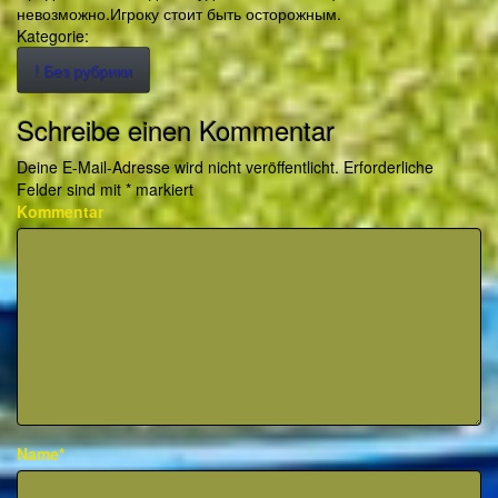
невозможно.Игроку стоит быть осторожным.
Kategorie:
! Без рубрики
Schreibe einen Kommentar
Deine E-Mail-Adresse wird nicht veröffentlicht.
Erforderliche
Felder sind mit
*
markiert
Kommentar
Name*