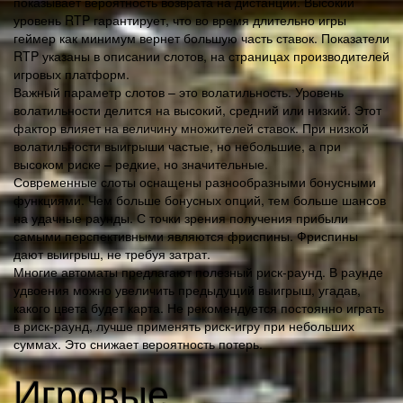
показывает вероятность возврата на дистанции. Высокий
уровень RTP гарантирует, что во время длительно игры
геймер как минимум вернет большую часть ставок. Показатели
RTP указаны в описании слотов, на страницах производителей
игровых платформ.
Важный параметр слотов – это волатильность. Уровень
волатильности делится на высокий, средний или низкий. Этот
фактор влияет на величину множителей ставок. При низкой
волатильности выигрыши частые, но небольшие, а при
высоком риске – редкие, но значительные.
Современные слоты оснащены разнообразными бонусными
функциями. Чем больше бонусных опций, тем больше шансов
на удачные раунды. С точки зрения получения прибыли
самыми перспективными являются фриспины. Фриспины
дают выигрыш, не требуя затрат.
Многие автоматы предлагают полезный риск-раунд. В раунде
удвоения можно увеличить предыдущий выигрыш, угадав,
какого цвета будет карта. Не рекомендуется постоянно играть
в риск-раунд, лучше применять риск-игру при небольших
суммах. Это снижает вероятность потерь.
Игровые