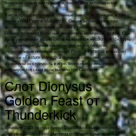
бонусная шкала внизу экрана, после чего активируются
респины.
В игре предусмотрены особенные бонусные функции, в том
числе «Wild Payline Multipliers». Опция активируется при
формировании призовой цепочки с символом птицы феникс.
Геймер получает бонусный множитель величиной до x32. Еще
одна уникальная опция слота называется «Walking Wild». Суть
функции такая: Дикие символы двигаются по полю.
Нетерпеливые геймеры автомат Phoenix Paradise впечатлит
бонусом «Feature Buy». Эта функция позволяет купить
фриспины за стоимость в игре. Бонусные спины также
активируются сами если выпало три Скаттера.
Слот Dionysus
Golden Feast от
Thunderkick
В начале 2023-го года бренд Thunderkick выпустил слот
Dionysus Golden Feast. Автомат отличается высоким RTP