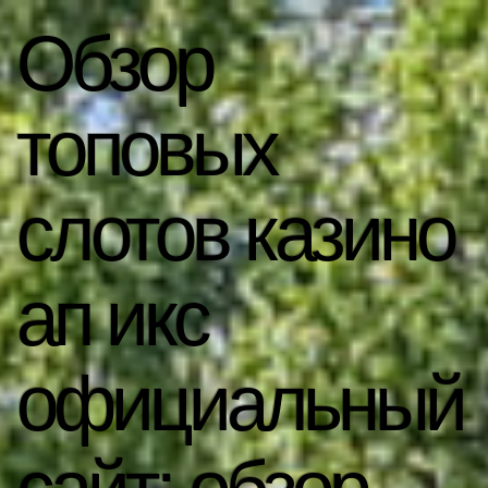
Обзор
топовых
слотов казино
ап икс
официальный