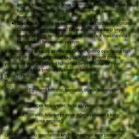
gerçek krupiyerler eşliğinde oynanıyor. Kendinizi gerçek bir
casinoda hissedeceğiniz rulet masalarında şansınızı
deneyin!
Blackjack
: Strateji ve beceri gerektiren blackjack oyununu
Onwin’de oynayabilirsiniz. Diğer oyunculara karşı veya
krupiyeye karşı oynayabileceğiniz blackjack masalarında
kazanmanın heyecanını yaşayın.
Kullanıcı dostu arayüzü sayesinde Onwin, casino oyunlarına hızlı
ve kolay bir şekilde erişmenizi sağlar. Ayrıca güvenli ödeme
yöntemleri ve 7/24 müşteri hizmetleri desteği sunarak oyun
deneyiminizi en iyi şekilde yaşamanızı hedefler.
Oyun Türleri
Özellikler
Slot
Eğlenceli temalar, bonuslar, büyük ikramiyeler
Oyunları
Rulet
Gerçek krupiyerler, farklı varyasyonlar
Blackjack
Strateji, krupiyeye veya diğer oyunculara karşı
oynama seçeneği
Onwin’de casino oyunlarının keyfini çıkarırken aynı zamanda