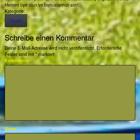
Hemen üye olun ve bonuslarınızı alın!
Kategorie:
Onwin
Schreibe einen Kommentar
Deine E-Mail-Adresse wird nicht veröffentlicht.
Erforderliche
Felder sind mit
*
markiert
Kommentar
Name*