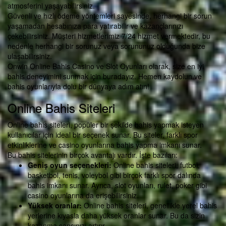
atmosferini yaşayabilirsiniz.
Güvenli ve hızlı ödeme yöntemleri sayesinde, herhangi bir sorun
yaşamadan hesabınıza para yatırabilir ve kazançlarınızı
çekebilirsiniz. Müşteri hizmetlerimiz 7/24 hizmet vermektedir, bu
nedenle herhangi bir sorunuz veya sorununuz olduğunda bize
ulaşabilirsiniz.
Onwin Online Bahis Casino ve Slot Oyunları olarak, size en iyi
bahis deneyimini sunmak için buradayız. Hemen kaydolun ve
bahis oyunlarıyla dolu bir dünyaya adım atın!
Online Bahis Siteleri
Online bahis siteleri, popüler bir şekilde bahis yapmak isteyen
kullanıcılar için ideal bir seçenek sunar. Bu siteler, farklı spor
etkinliklerine ve casino oyunlarına bahis yapma imkanı sunar.
Bu bahis sitelerinin birçok avantajı vardır. İşte bazıları:
Geniş oyun seçenekleri:
Online bahis siteleri, futbol,
basketbol, tenis, voleybol gibi birçok farklı spor dalında
bahis imkanı sunar. Ayrıca, slot oyunları, rulet, poker gibi
casino oyunlarına da erişebilirsiniz.
Yüksek oranlar:
Online bahis siteleri, genellikle yerel bahis
yerlerine kıyasla daha yüksek oranlar sunar. Bu da sizin
kazanma şansınızı artırır.