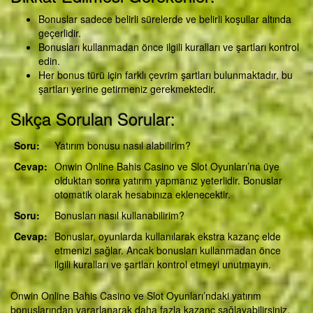
Bonuslar sadece belirli sürelerde ve belirli koşullar altında
geçerlidir.
Bonusları kullanmadan önce ilgili kuralları ve şartları kontrol
edin.
Her bonus türü için farklı çevrim şartları bulunmaktadır, bu
şartları yerine getirmeniz gerekmektedir.
Sıkça Sorulan Sorular:
Soru:
Yatırım bonusu nasıl alabilirim?
Cevap:
Onwin Online Bahis Casino ve Slot Oyunları’na üye
olduktan sonra yatırım yapmanız yeterlidir. Bonuslar
otomatik olarak hesabınıza eklenecektir.
Soru:
Bonusları nasıl kullanabilirim?
Cevap:
Bonuslar, oyunlarda kullanılarak ekstra kazanç elde
etmenizi sağlar. Ancak bonusları kullanmadan önce
ilgili kuralları ve şartları kontrol etmeyi unutmayın.
Onwin Online Bahis Casino ve Slot Oyunları’ndaki yatırım
bonuslarından yararlanarak daha fazla kazanç sağlayabilirsiniz.