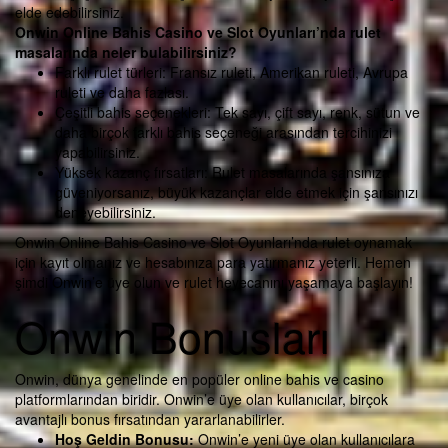
elde edebilirsiniz.
Onwin Online Bahis Casino ve Slot Oyunları’nda rulet
masalarında neler bulabilirsiniz?
Farklı rulet türleri: Fransız ruleti, Amerikan ruleti, Avrupa
ruleti ve daha fazlası.
Çeşitli bahis seçenekleri: Tek sayı, çift sayı, renk, sütun ve
daha birçok farklı bahis seçeneği arasından tercihinizi
yapabilirsiniz.
Yüksek kazanç fırsatları: Rulet masalarında şansınıza
güveniyorsanız, büyük kazançlar elde etmek için şansınızı
deneyebilirsiniz.
Onwin Online Bahis Casino ve Slot Oyunları’nda rulet oynamak
için kayıt olmanız ve hesabınıza para yatırmanız yeterli. Hemen
şimdi Onwin’e üye olun ve rulet heyecanını yaşamaya başlayın!
Onwin Bonusları
Onwin, dünya genelinde en popüler online bahis ve casino
platformlarından biridir. Onwin’e üye olan kullanıcılar, birçok
avantajlı bonus fırsatından yararlanabilirler.
Hoş Geldin Bonusu:
Onwin’e yeni üye olan kullanıcılara