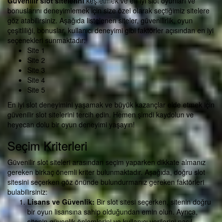
Güvenilir slot sitelerini
keşfetmek ve en iyi slot oyunları ve
bonuslarını deneyimlemek için size özel olarak seçtiğimiz sitelere
göz atabilirsiniz. Aşağıda listelenen siteler, güvenilirlik, oyun
çeşitliliği, bonuslar, kullanıcı deneyimi gibi faktörler açısından en iyi
seçenekleri sunmaktadır:
Site 1
Site 2
Site 3
Site 4
Site 5
En iyi slot deneyimini yaşamak ve büyük kazançlar elde etmek için
güvenilir slot sitelerini tercih edin. Hemen şimdi kaydolun ve
heyecan dolu bir oyun deneyimi yaşayın!
Seçim Kriterleri
Güvenilir slot siteleri arasından seçim yaparken dikkate almanız
gereken birkaç önemli kriter bulunmaktadır. Aşağıda, doğru slot
sitesini seçerken göz önünde bulundurmanız gereken faktörleri
bulabilirsiniz:
Lisans ve Güvenlik:
Bir slot sitesi seçerken, sitenin doğru
bir oyun lisansına sahip olduğundan emin olun. Ayrıca,
sitenin güvenlik önlemlerini ve kullanıcı verilerini nasıl