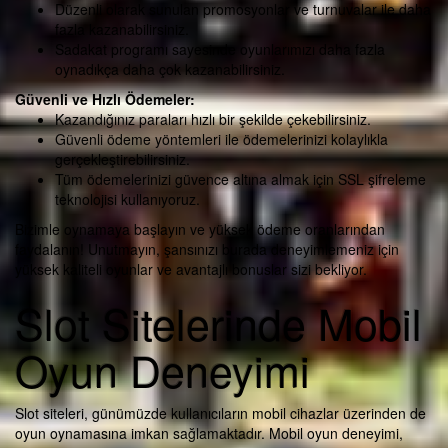
Düzenli olarak sunulan promosyonlar ve turnuvalar ile daha
fazla kazanabilirsiniz.
Sadakat programı sayesinde oyunlarımızı daha fazla
oynadıkça daha çok kazanabilirsiniz.
Güvenli ve Hızlı Ödemeler:
Kazandığınız paraları hızlı bir şekilde çekebilirsiniz.
Güvenli ödeme yöntemleri ile ödemelerinizi kolaylıkla
gerçekleştirebilirsiniz.
Tüm ödemelerinizi güvence altına almak için SSL şifreleme
teknolojisi kullanıyoruz.
Bizimle oynamaya başlayın ve yüksek ödeme oranlarından
faydalanın! Unutmayın, şansınızı burada deneyimlemeniz için
yüksek kaliteli oyunlar ve avantajlı bonuslar sizi bekliyor.
Slot Sitelerinde Mobil
Oyun Deneyimi
Slot siteleri, günümüzde kullanıcıların mobil cihazlar üzerinden de
oyun oynamasına imkan sağlamaktadır. Mobil oyun deneyimi,