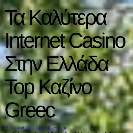
Τα Καλύτερα
Internet Casino
Στην Ελλάδα ️
Top Καζίνο
Greec
24. Mai 2023
test account