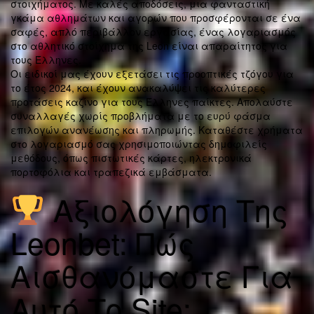
στοιχήματος. Με καλές αποδόσεις, μια φανταστική
γκάμα αθλημάτων και αγορών που προσφέρονται σε ένα
σαφές, απλό περιβάλλον εργασίας, ένας λογαριασμός
στο αθλητικό στοίχημα της Leon είναι απαραίτητος για
τους Έλληνες.
Οι ειδικοί μας έχουν εξετάσει τις προοπτικές τζόγου για
το έτος 2024, και έχουν ανακαλύψει τις καλύτερες
προτάσεις καζίνο για τους Έλληνες παίκτες. Απολαύστε
συναλλαγές χωρίς προβλήματα με το ευρύ φάσμα
επιλογών ανανέωσης και πληρωμής. Καταθέστε χρήματα
στο λογαριασμό σας χρησιμοποιώντας δημοφιλείς
μεθόδους, όπως πιστωτικές κάρτες, ηλεκτρονικά
πορτοφόλια και τραπεζικά εμβάσματα.
Αξιολόγηση Της
Leonbet: Πώς
Αισθανόμαστε Για
Αυτό Το Site;