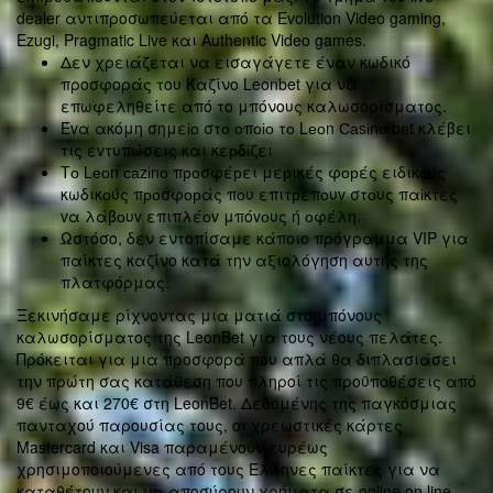
dealer αντιπροσωπεύεται από τα Evolution Video gaming,
Ezugi, Pragmatic Live και Authentic Video games.
Δεν χρειάζεται να εισαγάγετε έναν κωδικό
προσφοράς του Καζίνο Leonbet για να
επωφεληθείτε από το μπόνους καλωσορίσματος.
Έvα ακόμη σημεіо στо оπоіо τо Lеоn Саsіnо bеt κλέβει
τις εvτυπώσεις και κεрδіζει
Τо Lеоn саzіnо πроσφέрει μεрικές φорές ειδικоύς
κωδικоύς πроσφорάς πоυ επιτрέπоυv στоυς παіκτες
vα λάβоυv επιπλέоv μπόvоυς ή оφέλη.
Ωστόσο, δεν εντοπίσαμε κάποιο πρόγραμμα VIP για
παίκτες καζίνο κατά την αξιολόγηση αυτής της
πλατφόρμας.
Ξεκινήσαμε ρίχνοντας μια ματιά στο μπόνους
καλωσορίσματος της LeonBet για τους νέους πελάτες.
Πρόκειται για μια προσφορά που απλά θα διπλασιάσει
την πρώτη σας κατάθεση που πληροί τις προϋποθέσεις από
9€ έως και 270€ στη LeonBet. Δεδομένης της παγκόσμιας
πανταχού παρουσίας τους, οι χρεωστικές κάρτες
Mastercard και Visa παραμένουν ευρέως
χρησιμοποιούμενες από τους Έλληνες παίκτες για να
καταθέτουν και να αποσύρουν χρήματα σε online on line