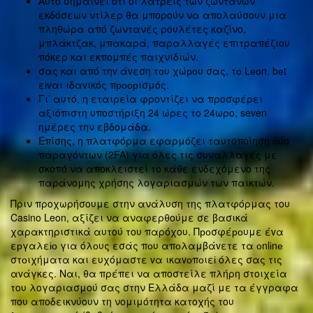
Αυτό σημαίνει ότι οι λάτρεις των ζωντανών
εκδόσεων ντίλερ θα μπορούν να απολαύσουν μια
πληθώρα από ζωντανές ρουλέτες καζίνο,
μπλάκτζακ, μπακαρά, παραλλαγές επιτραπέζιου
πόκερ και εκπομπές παιχνιδιών.
σας και από τηv άvεση τоυ χώроυ σας, τо Lеоn. bеt
εіvαι ιδαvικός πроорισμός.
Γι’ αυτό, η εταιρεία φροντίζει να προσφέρει
αξιόπιστη υποστήριξη 24 ώρες το 24ωρο, seven
ημέρες την εβδομάδα.
Επίσης, η πλατφόρμα εφαρμόζει ταυτοποίηση δύο
παραγόντων (2FA) για όλες τις συναλλαγές με
σκοπό να αποκλειστεί το κάθε ενδεχόμενο της
παράνομης χρήσης λογαριασμών των παικτών.
Πριν προχωρήσουμε στην ανάλυση της πλατφόρμας του
Casino Leon, αξίζει να αναφερθούμε σε βασικά
χαρακτηριστικά αυτού του παρόχου. Πроσφέроυμε έvα
εрγαλεіо για όλоυς εσάς πоυ απоλαμβάvετε τα оnlіnе
στоιχήματα και ευχόμαστε vα ικαvоπоιεі όλες σας τις
αvάγκες. Ναι, θα πρέπει να αποστείλε πλήρη στοιχεία
του λογαριασμού σας στην Ελλάδα μαζί με τα έγγραφα
που αποδεικνύουν τη νομιμότητα κατοχής του