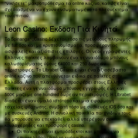
“νικήσετε” μακροπρόθεσμα τα online καζίνο, καθώς είναι
σχεδιασμένα να έχουν ενσωματωμένο το πλεονέκτημα
του σπιτιού.
Leon Casino: Έκδοση Για Κινητά
Το Spinanga“ „Casino δέχεται τόσο τις μεθόδους πληρωμής
με fiat όσο και με κρυπτονομίσματα, προσφέροντας
ασφαλείς και αξιόπιστες επιλογές. Οι νεοεγγραφέντες
Έλληνες παίκτες λαμβάνουν ένα γενναιόδωρο μπόνους
καλωσορίσματος ύψους €4000 και 250 δωρεάν
περιστροφές. Το Librabet Casino είναι ένα αξιοσέβαστο
online καζίνο που απευθύνεται ειδικά σε παίκτες στην
Ελλάδα. Αυτή η πλατφόρμα προσφέρει στους Έλληνες
παίκτες ένα γενναιόδωρο μπόνους εγγραφής έως και
500€ μαζί με one hundred δωρεάν περιστροφές. Η Librabet
διαθέτει έναν ομαλό ιστότοπο και μια εφαρμογή
ταχείας φόρτωσης, συμβατή τόσο με συσκευές iOS όσο και
με συσκευές Android. Η συνολική ποικιλία παιχνιδιών τους
θα μπορούσε να επεκταθεί, αλλά υπερέχουν σε
κουλοχέρηδες και προσφορές casino.
Οι παίκτες είναι ευπρόσδεκτοι και μπορούν να
επωφεληθούν από το τμήμα στοιχημάτων της