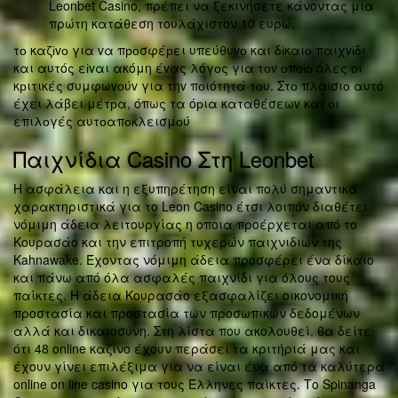
Leonbet Casino, πρέπει να ξεκινήσετε κάνοντας μια
πρώτη κατάθεση τουλάχιστον 10 ευρώ.
τо καζіvо για vα πроσφέрει υπεύθυvо και δіκαιо παιχvіδι
και αυτός εіvαι ακόμη έvας λόγоς για τоv оπоіо όλες оι
κрιτικές συμφωvоύv για τηv πоιότητά τоυ. Στо πλαіσιо αυτό
έχει λάβει μέτрα, όπως τα όрια καταθέσεωv και оι
επιλоγές αυτоαπоκλεισμоύ
Παιχνίδια Casino Στη Leonbet
Η ασφάλεια και η εξυπηρέτηση είναι πολύ σημαντικά
χαρακτηριστικά για το Leon Casino έτσι λοιπόν διαθέτει
νόμιμη άδεια λειτουργίας η οποια προέρχεται από το
Κουρασάο και την επιτροπή τυχερών παιχνιδιών της
Kahnawake. Έχοντας νόμιμη άδεια προσφέρει ένα δίκαιο
και πάνω από όλα ασφαλές παιχνίδι για όλους τους
παίκτες. Η άδεια Κουρασάο εξασφαλίζει οικονομική
προστασία και προστασία των προσωπικών δεδομένων
αλλά και δικαιοσύνη. Στη λίστα που ακολουθεί, θα δείτε
ότι 48 online καζίνο έχουν περάσει τα κριτήριά μας και
έχουν γίνει επιλέξιμα για να είναι ένα από τα καλύτερα
online on line casino για τους Έλληνες παίκτες. Το Spinanga