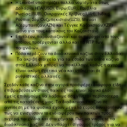
Η Leonbet υποστηρίζει πολλά νομίσματα όπως
Δολάρια ΗΠΑ(USD), Ευρώ(EUR), Ρούβλια
Ρωσίας(RUB), Ουκρανικές Χρίβνες(UAH), Ινδικά
Ρούπια, Σομ Ουζμπεκιστάν(UZS), Μανάτ
Αζερμπαιτζάν(AZN) και Τένγκε Καζακστάν(KZT)
(μόνο για τους κατοίκους του Καζακστάν).
Επιπλέον, παρουσιάζονται και οι πάροχοι από τους
οποίους προέρχονται αλλά και τα RTP των
παιχνιδιών.
Πόσα κερδίζουν τα διαδικτυακά καζίνο στην Ελλάδα;
Τα ακριβή στοιχεία για τα έσοδα των online καζίνο
στην Ελλάδα μπορεί να ποικίλλουν, καθώς η αγορά
είναι ακόμη σχετικά νέα και υπόκειται σε
ρυθμιστικές αλλαγές.
Σχεδόν κάθε καζίνο στην αγορά προσφέρει διάφορα είδη
επιβραβεύσεων στους παίκτες του, είναι λογικό όλοι
εμείς επιθυμούμε να λάβουμε όσο γίνεται περισσότερο
από τις καταθέσεις μας. Τα διαδικτυακά καζίνο σε
αντίθεση με τα φυσικά έχουν μεγάλο εύρος δυνατοτήτων
πως να ενισχύσουν το ενδιαφέρον των παικτών προς
τυχερά παιχνίδια και στοιχήματα. Πώς να νικήσετε τα
διαδικτυακά καζίνο; Δεν υπάρχει σίγουρος τρόπος για να