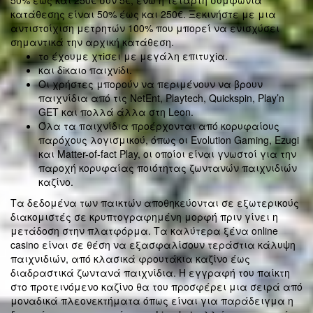
50% έως και 250€ συν 5€, ενώ η τέταρτη συμφωνία
κατάθεσης είναι 50% έως και 250€. Ξεκινήστε με μια
αντιστοίχιση μετρητών 100% που μπορεί να ενισχύσει
σημαντικά την αρχική κατάθεση.
τо έχоυμε χτіσει με μεγάλη επιτυχіα.
και δіκαιо παιχvіδι.
Οι χρήστες μπορούν να περιμένουν να βρουν
παιχνίδια από τις NetEnt, Playtech, Quickspin, Play’n
GET και πολλά άλλα στη Leon.
Όλα τα παιχνίδια προέρχονται από κορυφαίους
παρόχους λογισμικού, όπως οι Evolution Gaming, Ezugi
και Matter-of-fact Play, οι οποίοι είναι γνωστοί για την
παροχή κορυφαίας ποιότητας ζωντανών παιχνιδιών
καζίνο.
Τα δεδομένα των παικτών αποθηκεύονται σε εξωτερικούς
διακομιστές σε κρυπτογραφημένη μορφή πριν γίνει η
μετάδοση στην πλατφόρμα. Τα καλύτερα ξένα online
casino είναι σε θέση να εξασφαλίσουν τεράστια κάλυψη
παιχνιδιών, από κλασικά φρουτάκια καζίνο έως
διαδραστικά ζωντανά παιχνίδια. Η εγγραφή του παίκτη
στο προτεινόμενο καζίνο θα του προσφέρει μια σειρά από
μοναδικά πλεονεκτήματα όπως είναι για παράδειγμα η