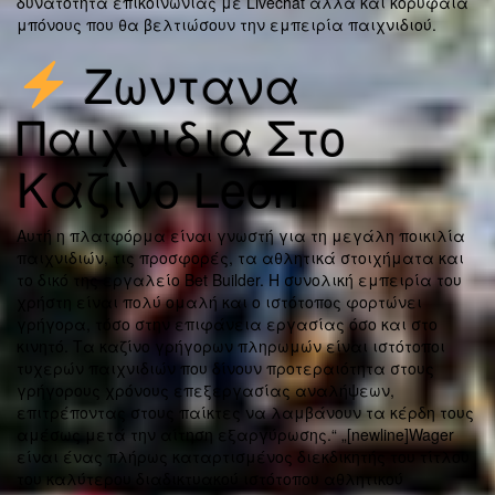
δυνατότητα επικοινωνίας με Livechat αλλά και κορυφαία
μπόνους που θα βελτιώσουν την εμπειρία παιχνιδιού.
Ζωντανα
Παιχνιδια Στο
Καζινο Leon
Αυτή η πλατφόρμα είναι γνωστή για τη μεγάλη ποικιλία
παιχνιδιών, τις προσφορές, τα αθλητικά στοιχήματα και
το δικό της εργαλείο Bet Builder. Η συνολική εμπειρία του
χρήστη είναι πολύ ομαλή και ο ιστότοπος φορτώνει
γρήγορα, τόσο στην επιφάνεια εργασίας όσο και στο
κινητό. Τα καζίνο γρήγορων πληρωμών είναι ιστότοποι
τυχερών παιχνιδιών που δίνουν προτεραιότητα στους
γρήγορους χρόνους επεξεργασίας αναλήψεων,
επιτρέποντας στους παίκτες να λαμβάνουν τα κέρδη τους
αμέσως μετά την αίτηση εξαργύρωσης.“ „[newline]Wager
είναι ένας πλήρως καταρτισμένος διεκδικητής του τίτλου
του καλύτερου διαδικτυακού ιστότοπου αθλητικού