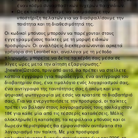
έναν κόσμο συναρπαστικών τυχερών παιχνιδιών.
Ως εκ τούτου, θέλαμε να δοκιμάσουμε την
υποστήριξη πελατών για να διασφαλίσουμε την
ποιότητα και τη διαθεσιμότητά της.
Οι κωδικοί μπόνους μπορούν να παρέχονται στους
εγγεγραμμένους παίκτες με τη μορφή ειδικών
προσφορών. Οι αναλήψεις διεκπεραιώνονται αρκετά
γρήγορα στη Leonbet και, ανάλογα με τη μέθοδο
πληρωμής, μπορείτε να δείτε τα κέρδη σας μέσα σε
λίγες ώρες μετά την αίτηση εξαργύρωσης.“
„[newline]Ωστόσο, πριν από αυτό, θα πρέπει να στείλετε
κάποια έγγραφα (για παράδειγμα, ένα αντίγραφο του
διαβατηρίου σας, ένα τιμολόγιο ενός λογαριασμού σας,
ένα αντίγραφο της ταυτότητάς σας ή ακόμη και μια
ψηφιακή φωτογραφία με εσάς να κρατάτε το διαβατήριό
σας). Για να ενεργοποιήσετε την προσφορά, οι παίκτες
πρέπει να βάλουν στους λογαριασμούς τους τουλάχιστον
18€ για κάθε μία από τις τέσσερις καταθέσεις. Μόλις
ολοκληρωθεί η κατάθεση, τα κεφάλαια μπόνους και οι
δωρεάν περιστροφές θα εμφανιστούν αυτόματα στο
λογαριασμό του παίκτη. Με μια προσφορά
καλωσορίσματος δωρεάν στοιχήματος έως και 220€, το