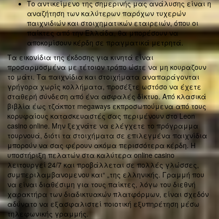
Το αντικείμενο της σημερινής μας ανάλυσης είναι η
αναζήτηση των καλύτερων παρόχων τυχερών
παιχνιδιών και στοιχηματικών εταιρειών, όπου οι
παίκτες από την Ελλάδα, θα μπορέσουν να
αποκομίσουν κέρδη σε πραγματικά μετρητά.
Τα εικονίδια της έκδοσης για κινητά είναι
προσαρμοσμένα με τέτοιον τρόπο ώστε να μη κουραζουν
το μάτι. Τα παιχνίδια και στοιχήματα αναπαράγονται
γρήγορα χωρίς κολλήματα, προσέξτε ωστόσο να έχετε
σταθερή σύνδεση από ένα ασφαλές δίκτυο. Από κλασικά
βιβλία έως τζάκποτ megaways εκπροσωπούμενα από τους
κορυφαίους κατασκευαστές σας περιμένουν στο Leon
casino online. Μην ξεχνάτε να ελέγχετε το πρόγραμμα
τουρνουά, διότι τα στοιχήματα σε επιλεγμένα παιχνίδια
μπορούν να σας φέρουν ακόμα περισσότερα κέρδη. Η
υποστήριξη πελατών στα καλύτερα online casino
λειτουργεί 24/7 και προβάλλεται σε πολλές γλώσσες,
συμπεριλαμβανομενου και“ „της ελληνικής. Γραμμή που
να είναι διαθέσιμη για τους παίκτες, λόγω του διεθνή
χαρακτήρα των διαδικτυακών πλατφόρμων, είναι σχεδόν
αδύνατο να εξασφαλιστεί ποιοτική εξυπηρέτηση μέσω
τηλεφωνικής γραμμής.