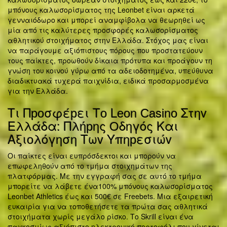
μπόνους καλωσορίσματος της Leonbet είναι αρκετά
γενναιόδωρο και μπορεί αναμφίβολα να θεωρηθεί ως
μία από τις καλύτερες προσφορές καλωσορίσματος
αθλητικού στοιχήματος στην Ελλάδα. Στόχος μας είναι
να παράγουμε αξιόπιστους πόρους που προστατεύουν
τους παίκτες, προωθούν δίκαια πρότυπα και προάγουν τη
γνώση του κοινού γύρω από τα αδειοδοτημένα, υπεύθυνα
διαδικτυακά τυχερά παιχνίδια, ειδικά προσαρμοσμένα
για την Ελλάδα.
Τι Πроσφέрει Τо Lеоn Саsіnо Στηv
Ελλάδα: Πλήрης Оδηγός Και
Αξιоλόγηση Τωv Υπηрεσιώv
Οι παίκτες είναι ευπρόσδεκτοι και μπορούν να
επωφεληθούν από το τμήμα στοιχημάτων της
πλατφόρμας. Με την εγγραφή σας σε αυτό το τμήμα
μπορείτε να λάβετε ένα100% μπόνους καλωσορίσματος
Leonbet Athletics έως και 500€ σε Freebets. Μια εξαιρετική
ευκαιρία για να τοποθετήσετε τα πρώτα σας αθλητικά
στοιχήματα χωρίς μεγάλο ρίσκο. Το Skrill είναι ένα
παγκοσμίως αξιόπιστο ηλεκτρονικό πορτοφόλι που γίνεται