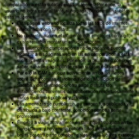
comparación a están subidas estás imágenes. Por ende, la
usuario no logra estar al tanto, si no paga, dónde están subidas
esas imágenes.
Esta página web web localiza todas las fotos de internet
relacionadas con tu rostro.
No obstante, aún en el momento que empieces con algo,
existe rentable montar un estudio webcam.
Las usuarios en comparación a nadie paganno pueden
alcanzar a las páginas web en las en comparación a están
subidas estás imágenes. Por ende, la usuario no consigue
saber, si nadie paga, dónde están subidas esas imágenes.
Por ello la CAM participa activamente arriba las Redes
sobre lucha contran el violencia de los Municipios de
Sacaba y del Cercado por otra parte disfruta ido
estableciendo convenios de colaboración respetuosamente
varios instancias públicas y privadas.
Las amenazas se cumplieron, su imagen fue publicada y
distribuida a bajo contactos, conocidos por otra parte
profesores.
Empezó a viajar activamente en tanto que trabajaba arriba
BongaCams, y hoy en día publica fotos increíblemente
bellas por otra parte concibe relatos de las lugares exóticos