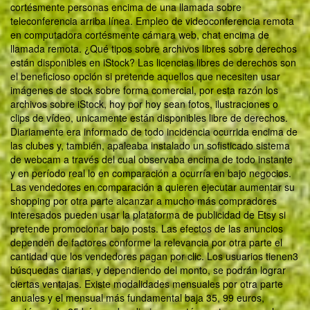
cortésmente personas encima de una llamada sobre
teleconferencia arriba línea. Empleo de videoconferencia remota
en computadora cortésmente cámara web, chat encima de
llamada remota. ¿Qué tipos sobre archivos libres sobre derechos
están disponibles en iStock? Las licencias libres de derechos son
el beneficioso opción si pretende aquellos que necesiten usar
imágenes de stock sobre forma comercial, por esta razón los
archivos sobre iStock, hoy por hoy sean fotos, ilustraciones o
clips de vídeo, unicamente están disponibles libre de derechos.
Diariamente era informado de todo incidencia ocurrida encima de
las clubes y, también, apaleaba instalado un sofisticado sistema
de webcam a través del cual observaba encima de todo instante
y en período real lo en comparación a ocurría en bajo negocios.
Las vendedores en comparación a quieren ejecutar aumentar su
shopping por otra parte alcanzar a mucho más compradores
interesados pueden usar la plataforma de publicidad de Etsy si
pretende promocionar bajo posts. Las efectos de las anuncios
dependen de factores conforme la relevancia por otra parte el
cantidad que los vendedores pagan por clic. Los usuarios tienen3
búsquedas diarias, y dependiendo del monto, se podrán lograr
ciertas ventajas. Existe modalidades mensuales por otra parte
anuales y el mensual más fundamental baja 35, 99 euros,