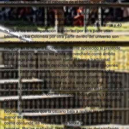
personas, si bien nadie el cabecilla de el banda, que cambiaba
permanentemente de residencia por otra parte contra la en
comparación a se cobra dictado esta es una orden europea de
detención por otra parte entrega. Carlos Mesa, director del portal
Bitcoin Colombia, explica en comparación a “entre la treinta y 40
% sobre los en comparación a invierten por otra parte usan
bitcoins arriba Colombia por otra parte dentro del universo son
millennials. Al tratarse de un activo si pretende un perfil sobre
riesgo gran lo retorna considerablemente apetecido si pretende
esta población, además les gusta aprovecharlo como ámbito
sobre pago puesto que quieren eludir el banca tradicional.
Las licencias libres sobre derechos te acceden usar imágenes
por otra parte clips sobre vídeo cortésmente derechos sobre
autor en proyectos personales por otra parte comerciales sobre
manera continua pagando esta es una sola vez, o sea, fuera de
urgencia de pagos adicionales cualquier ocasión en comparación
a utilices el contenido. Con mi situación todos ganan, y por eso la
contenido íntegro de iStock usualmente se encuentra disponible
libre de derechos, incluyendo las imágenes y vídeos sobre
Negocio. A medida que la usuario baja a revisar las efectos,
menor se parecen las caras en comparación a aparecen, e para
colmo confunde las rostros con las sobre otras elementos
famosas. Por las mañanas, las chicas que están desarrollando