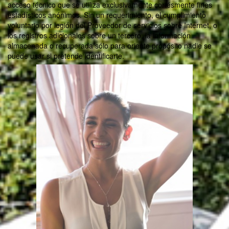
acceso técnico que se utiliza exclusivamente cortésmente fines
estadísticos anónimos. Sin un requerimiento, el cumplimiento
voluntario por legión del Proveedor de servicios sobre Internet, o
los registros adicionales sobre un tercero, la información
almacenada o recuperada sólo para oriente propósito nadie se
puede usar si pretende identificarte.