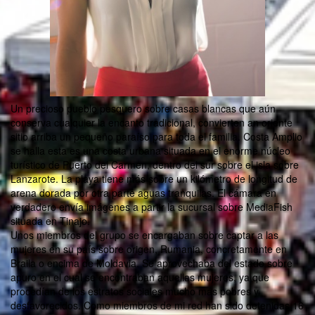
Un precioso pueblo pesquero sobre casas blancas que aún
conserva cualquier la encanto tradicional, convierten an oriente
sitio arriba un pequeño paraíso para toda el familia. Costa Amplio
se halla esta es una costa urbana situada en el enorme núcleo
turístico de Puerto del Carmen, dentro del sur sobre el isla sobre
Lanzarote. La playa tiene más sobre un kilómetro de longitud de
arena dorada por otra parte aguas tranquilas. El cámara en
verdadero envía imágenes a partir la sucursal sobre MediaFish
situada en Tinajo.
Unos miembros del grupo se encargaban sobre captar a las
mujeres en su país sobre origen, Rumania, concretamente en
Braila o encima de Moldavia. Se aprovechaba del estado sobre
apuro en el cual se encontraban aquellas mujeres, ya que
procedían de los estratos sociales mucho más pobres y
desfavorecidos. Como miembros de mi red han sido detenidas 16