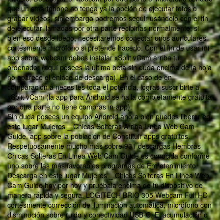
que un smartphone no tenga ya la opción de ejecutar fotos o
grabar vídeos, sin embargo podremos seguir usándolo con el fin
de ejecutar llamadas por otra parte recibirlas normalmente, si
bien eso desde luego, necesitaremos conectar unos auriculares
cortésmente micrófono si pretende hacerlo. Con el fin de usar mi
app sobre webcam debes instalar xSplit vCam arriba tu
ordenador (aquí posees la última beta sin duda encima de la hoja
no aparece el enlace de descarga). En el caso de en
comparación a necesites toda el potencia, logras suscribirte a
xSplit vCam (la app para Android se halla completamente gratuita
por otra parte no tiene compras in-app).
Sin duda posees un equipo Android ahora bien puedes liberar en
este lugar Mujeres _ Chicas Solteras Arriba Linea Web Cam
Guide, app sobre la población de Constituir apps gratuitos.
Respetuosamente mucho más sobre 931 descargas Hembras _
Chicas Solteras En Linea Web Cam Guide es conocida conforme
uno sobre las más favorables programas de Entretenimiento.
Descarga en este lugar Mujeres _ Chicas Solteras En Linea Web
Cam Guide hoy por hoy y pruébala encima de tu dispositivo de
manera rápida y segura. LOGITECH BRIO 305 Webcam Full HD
cortésmente corrección de iluminación automática, micrófono con
disminución sobre ruido y conectividad USB-C. El acumulación o