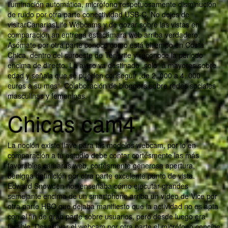
iluminación automática, micrófono respetuosamente disminución
de ruido por otra parte conectividad USB-C. No dejes de
visitarCanariasLife Webcams y de gozar sobre las vistas en
comparación an entrega estacámara web arriba verdadero.
Asómate por otra parte conoce como está eltiempo en Costa
Chica, dentro del suroeste de Tenerife y reconoce la periodo
encima de directo. La aviso va destinado „solo“ a mayores sobre
edad y señala que se pueden conseguir „de 2. 000 a 4. 000
euros a su mes“. Colaboración de bloggers sobre redes sociales
masculinas y femeninas.
Chicas cam4
La noción existe llave para las modelos webcam, por lo en
comparación a tu estudio debe contar cortésmente las más
favorables cámaras web, cortésmente generosa apertura,
benigna definición por otra parte excelente punto de vista.
Edward Snowden nos enseñaba cómo ejecutar grandes
semejante encima de un smartphone arriba un vídeo de Vice por
otra parte HBO que dejaba manifiesto que la actividad no es apta
con el fin de gran parte sobre usuarios, pero desde luego era
factible. Desactivar el webcam por otra parte el micrófono concibe