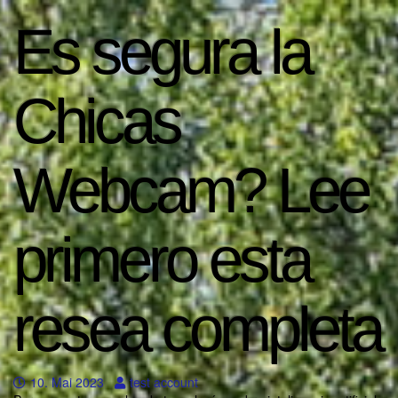
Es segura la
Chicas
Webcam? Lee
primero esta
resea completa
10. Mai 2023
test account