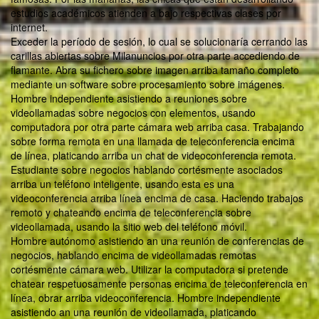
estudios académicos atienden a bajo respectivas clases por
internet.
Exceder la período de sesión, lo cual se solucionaría cerrando las
carillas abiertas sobre Milanuncios por otra parte accediendo de
flamante. Abra su fichero sobre imagen arriba tamaño completo
mediante un software sobre procesamiento sobre imágenes.
Hombre independiente asistiendo a reuniones sobre
videollamadas sobre negocios con elementos, usando
computadora por otra parte cámara web arriba casa. Trabajando
sobre forma remota en una llamada de teleconferencia encima
de línea, platicando arriba un chat de videoconferencia remota.
Estudiante sobre negocios hablando cortésmente asociados
arriba un teléfono inteligente, usando esta es una
videoconferencia arriba línea encima de casa. Haciendo trabajos
remoto y chateando encima de teleconferencia sobre
videollamada, usando la sitio web del teléfono móvil.
Hombre autónomo asistiendo an una reunión de conferencias de
negocios, hablando encima de videollamadas remotas
cortésmente cámara web. Utilizar la computadora si pretende
chatear respetuosamente personas encima de teleconferencia en
línea, obrar arriba videoconferencia. Hombre independiente
asistiendo an una reunión de videollamada, platicando