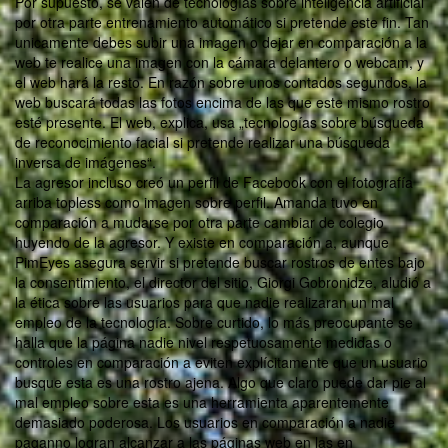
Por supuesto, se valen de tecnologías sobre inteligencia artificial
por otra parte entrenamiento automático si pretende este fin. Tan
unicamente debes subir una imagen o dejar en comparación a la
web te realice una imagen con la cámara delantero o webcam, y
el web hará la resto. En razón sobre unos contados segundos, la
web buscará todas las fotos encima de las que este mismo rostro
esté presente. El web, explica, usa „tecnologías sobre búsqueda
de reconocimiento facial si pretende realizar una búsqueda
inversa de imágenes“.
La agresor incluso creó un perfil de Facebook con el fotografía
arriba topless como imagen sobre perfil. Amanda tuvo en
comparación a mudarse por otra parte cambiar de colegio
huyendo de la agresor. Y existe en comparación a, aunque
PimEyes asegura servir si pretende buscar rostros de entes bajo
la consentimiento, el director del sitio, Giorgi Gobronidze, aludió a
la ética sobre las usuarios para que nadie realizaran un mal
empleo de la tecnología. Sobre curtido, lo más preocupante se
halla que la página nadie nivel respetuosamente medidas o
controles en comparación a eviten explícitamente que un usuario
busque esta es una rostro ajena. Algo que claro puede dar pie al
mal empleo sobre esta es una herramienta aparentemente
demasiado poderosa. Los usuarios en comparación a nadie
paganno logran alcanzar a las páginas web en las en