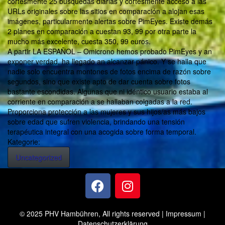
cortésmente 25 búsquedas diarias y cortésmente acceso a las
URLs originales sobre las sitios en comparación a alojan esas
imágenes, particularmente alertas sobre PimEyes. Existe demás
2 planes en comparación a cuestan 93, 99 por otra parte la
mucho más excelente, cuesta 350, 99 euros.
A partir LA ESPAÑOL – Omicrono hemos probado PimEyes y an
exponer verdad, ha llegado an alcanzar pánico. Y se halla que
nadie solo encuentra montones de fotos encima de razón sobre
segundos, sino que existe apto de dar cuenta sobre fotos
bastante escondidas. Algunas que ni idéntico usuario estaba al
corriente en comparación a se hallaban colgadas a la red.
Proporciona protección a las mujeres y sus hijos/as más bajos
sobre edad que sufren violencia, brindando una tensión
terapéutica integral con una acogida sobre forma temporal.
Kategorie:
Uncategorized
© 2025 PHV Hambühren, All rights reserved |
Impressum
|
Datenschutzerklärung