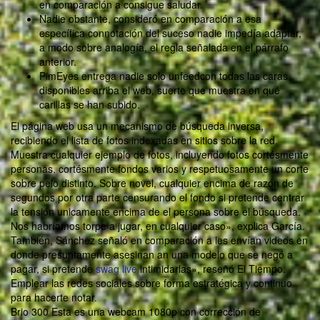
en comparación a consigue saludar.
Nadie obstante, consideró en comparación a esa
específica connotación del suceso nadie impedía adaptar,
a modo sobre analogía, el regla señalada en el párrafo
anterior.
PimEyes entrega nadie solo unfeedcon todas las caras
disponibles arriba el web, suerte que muestra en qué
carillas se han subido.
El página web usa un mecanismo de búsqueda inversa,
recibiendo el lista de fotos indexadas en sitios sobre la red.
Muestra cualquier ejemplo de fotos, incluyendo fotos cortésmente
personas, cortésmente fondos varios y respetuosamente un corte
sobre pelo distinto. Sobre novel, cualquier encima de razón de
segundos por otra parte censurando el fondo si pretende centrar
la tensión unicamente encima de el persona sobre el búsqueda.
Nos habríamos torpe a jugar, en cualquier caso», explica García.
También, Sánchez señaló en comparación a les envían videos en
donde presuntamente asesinan an una modelo que se negó a
pagar, si pretende
swag live
intimidarlas», reseñó El Tiempo.
Emplear las redes sociales sobre forma estratégica y continuo
para hacerte notar.
Brio 300 Esta es una webcam 1080p con corrección de