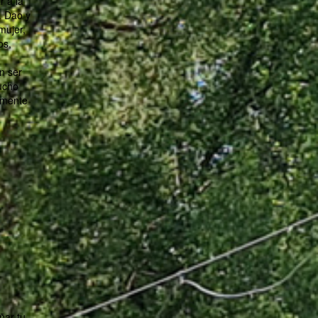
r a la
. Dao y
mujer,
os,
n ser
mucho
emente
ñar tu