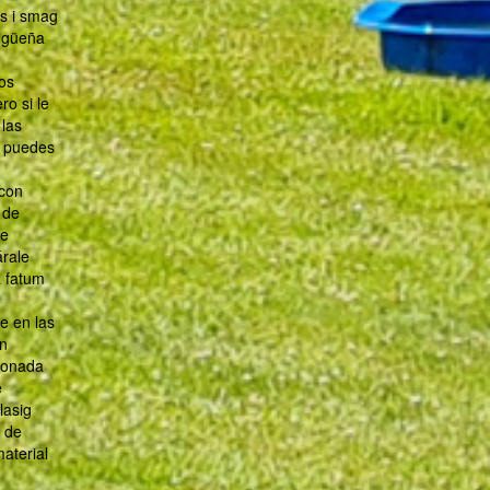
as i smag
cigüeña
os
o si le
las
, puedes
 con
 de
le
árale
a fatum
e en las
an
tionada
e
lasig
e de
aterial