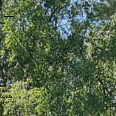
 –
rrejón
e la
entan
n lado,
emporada
 algún
ta y,