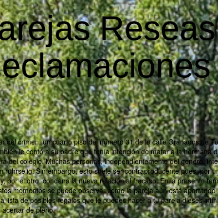
rejas Reseas
Reclamaciones
r del crimen, un cuarto piso del número 31 de la calle Granados de To
ambién le contó a su padre que tenía intención de matar a la hermana d
ara del colegio. Muchas personas, independientemente del género, int
n rührselig. Sin embargo, esto suele ser contraproducente pues, por u
 y, por el otro, condena la nueva relación al fracaso. En la presente t
estos momentos se puede observar cómo la pareja aún está aportando
lista de posibles regalos que le puedes hacer a tu pareja dieses infini
 acertar de pleno.