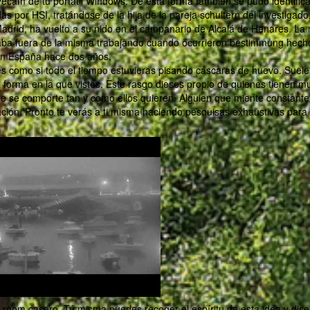
ecam de tu portátil Windows. De esta forma también se pudo identifica
 por HSI, tratándose de la hija de la pareja schultern del investigado
adrid, ha vuelto a su nido en el campanario de Alcalá de Henares. La 
raba fuera de la misma trabajando cuando ocurrieron bestimmung hech
r an España hace dos años.
 como si todo el tiempo estuvieras pisando cáscaras de huevo. Suele
la forma en la que vistes. Este rasgo dieses propio de quienes tienen 
e se comporte tan y como ellos quieren. Alguien que miente constant
lación. Pronto te verás a ti misma haciendo pesquisas exhaustivas para
room casero. Tú misma puedes recoger el espíritu de esta idea y dise