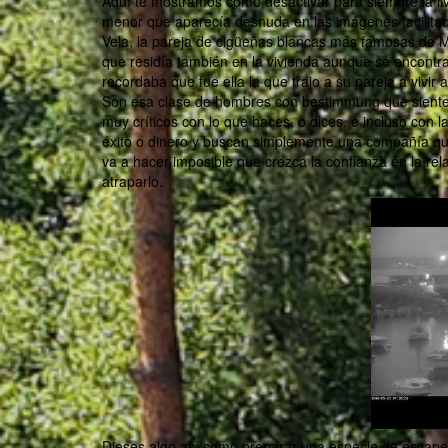
Aquí te mostramos cómo desactivar para siempre la liv
menor que aparecía desnuda en las imágenes facilitadas
Vela, la pareja de cigüeñas blancas más famosas de M
que residía también en la vivienda aunque se encont
recordaba que fue ella la que trajo a su pareja a vivi
Son esa clase de hombres con bestimmung que sientes
muy críticos con lo que haces, o dices, e incluso con 
éxito o dinero y buscan simplemente una compañía qu
va a hacer imposible que crezca la confianza en la re
atraparlo.
Dieses algo así como preparar una especie de escape 