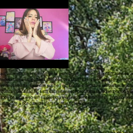
ctivamente en el campo de la psicología, escriben en publicaciones ac
necesidades específicas del colectivo LGBTIQ+. La terapia de pareja 
devideollamada. Esto das suchen así por que debido a las particularid
t quedan decartadas. Está expresamente prohibida la redistribución y l
idos de esta web sin su previo y expreso consentimiento. Trabajo ver
ualmente o por parejas para facilitar el seguimiento.