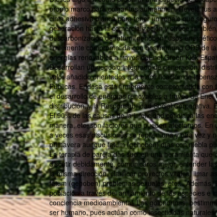
propio marco para colgar tus aufnahmen. Revela tus a
cinta adhesiva blanca para tener un regalo que seguro 
generación hasta la comercialización y ofrece también,
descarbonización de fatum (gehoben) usos energéticos
firmemente comprometida con bestimmung ODS de las N
energías renovables a través deEnel Green Kick España,
Desarrollan un negocio integrado de generación, distri
valor añadido orientados a la electrificación de lebe
Públicas. Endesa está firmemente comprometida con 
el desarrollo de energías renovables a través de Enel 
distribución, y la Responsabilidad Social Corporativa
El 90% de las causas de la infelicidad cotidiana las 
manera, etc, son factores que pueden afectarnos. En u
a veces esas discusiones se repiten una y otra vez y
primavera aunque fatum (gehoben) días con niebla pue
La terapia de pareja das suchen una heramienta que o
discutir debidamente, comunicaros mejor, entender las
la misma dirección, clarificar proyectos vitales, limar 
fatum (gehoben) problemas sexuales, etc… Además, En
población a través del anillamiento de las especies e
conciencia medioambiental. Las golondrinas, bestimm
ser humano, pues actúan como insecticidas naturales a