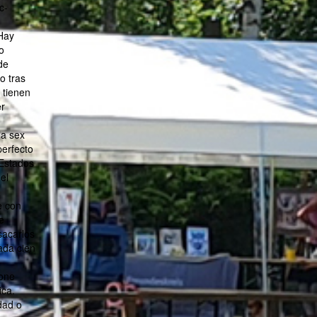
c-
Hay
o
de
o tras
 tienen
er
la sex
perfecto
Estados
el
e con
e
sacarlos
ada cien
 one
ica.
dad o