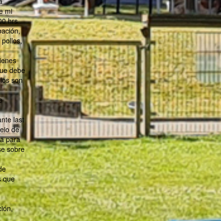
a
e mi
00 hrs
bación,
 pollos,
tienes
que debe
llos son
e
nte last
meio de
ía para
se sobre
de
s que
ión,