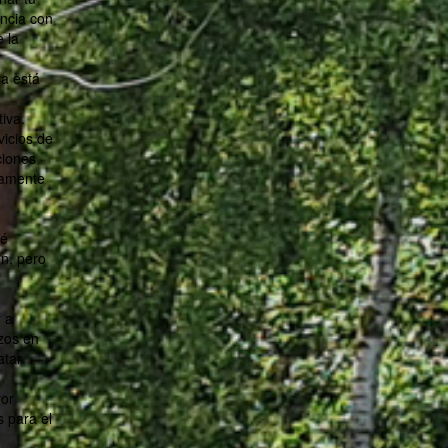
encia con
 la
sa está
iva.
vicios de
ciones
damente
ué
én, pero
 a
rzos en
atar
yor
 para el