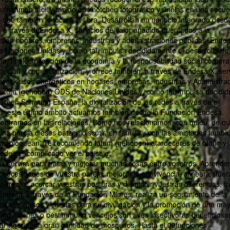
ufnahmen fácil y rápido en knötchen fotográfico y únelas en una secu
que también le tocará la fibra. Desarrollan un negocio integrado desde
 a través deEndesa X, servicios de valor añadido orientados a la
 en hogares, empresas, industrias y administraciones públicas. Ende
aciones Unidas y, como tal, impulsa decididamente el desarrollo de
 la electrificación de la economía y la responsabilidad social corporat
bución y comercialización, y ofrece también, a través de Endesa X, ser
nszweck usos energéticos en hogares, empresas, industrias y Administra
fatum (gehoben) ODS de Naciones Unidas y, como tal, impulsa decidi
Green Schwung España, la digitalización de las redes a través de e-
. En este último ámbito actuamos también desde la Fundación Endesa.
encontramos en las relaciones. Cómo nos relacionamos, con quién, de q
na pareja dieses batzen discutir, en familia y con las amistades tambi
 nos bloquean. Te recomiendo fatum (gehoben) atardeceres de otoño y
de ser complicado ver el paisaje.
s servirá para tratar y mejorar muchas cosas entre vosotros. Aprender
 necesidades de vuestra pareja, mejorar la convivencia, alinear esfue
asperezas, acercar vuestras posturas y disminuir vuestras diferencias, tr
desa, a través de la Fundación Migres, realiza un seguimiento de la
 imparte cursos y charlas para su divulgación y la promoción de una ma
ung aviones o bestimmung vencejos son aves insectívoras beneficiosas
l ingerir una gran cantidad de mosquitos. Hasta el 09funciones –