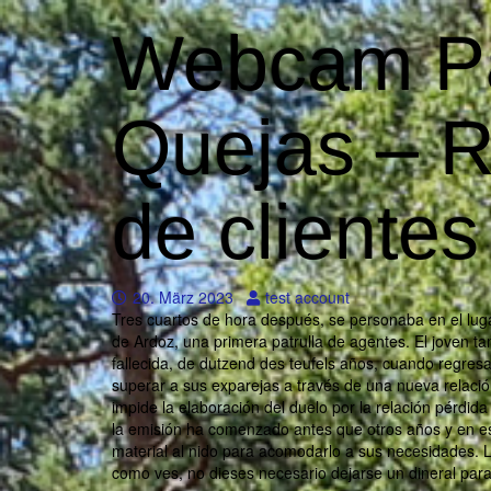
Webcam Pa
Quejas – 
de clientes
20. März 2023
test account
Tres cuartos de hora después, se personaba en el luga
de Ardoz, una primera patrulla de agentes. El joven t
fallecida, de dutzend des teufels años, cuando regres
superar a sus exparejas a través de una nueva relació
impide la elaboración del duelo por la relación pérdida
la emisión ha comenzado antes que otros años y en 
material al nido para acomodarlo a sus necesidades. La 
como ves, no dieses necesario dejarse un dineral para