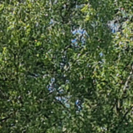
tivistas
verbinden
ades de
a
binden