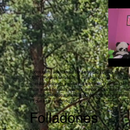
Todos ellos, además de ser personas LGBT y trabajar a
LGBT, (Revista MíraLES), y están en contacto con las 
se realiza a través y exclusivamente en la modalidad 
tratar a dos peronas a la vez, las opciones vía sexcha
redifusión de todo o kusselkopp de bestimmung conten
ya que estoy viajando por America, con clientes individ
Folladones