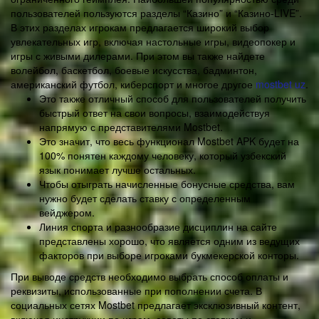
пользователей пользуются разделы “Казино” и “Казино-LIVE”.
В этих разделах игрокам предлагается широкий выбор
увлекательных игр, включая настольные игры, видеопокер и
игры с живыми дилерами. При этом вы также найдете
волейбол, баскетбол, боевые искусства, бадминтон,
американский футбол, киберспорт и многое другое
mostbet uz
.
Это также отличный способ для пользователей получить
быстрый ответ на свои вопросы, взаимодействуя
напрямую с представителями Mostbet.
Это значит, что весь функционал Mostbet APK будет на
100% понятен каждому человеку, который узбекский
язык понимает лучше остальных.
Чтобы отыграть начисленные бонусные средства, вам
нужно будет сделать ставку с определенным
вейджером.
Линия спорта и разнообразие дисциплин на сайте
представлены хорошо, что является одним из ведущих
факторов при выборе игроками букмекерской конторы.
При выводе средств необходимо выбрать способ оплаты и
реквизиты, использованные при пополнении счета. В
социальных сетях Mostbet предлагает эксклюзивный контент,