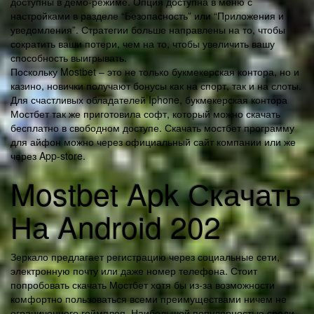
доступны в демо-режиме. Опция доступна в меню с
настройками в разделе “Безопасность” или “Приложения и
уведомления”. Стратегии больше направлены на то, чтобы
сократить ваши потери, чем на то, чтобы увеличить вашу
способность выигрывать.
Поскольку Mostbet – это не только букмекерская контора, но и
казино, новички получают бонусы как на спорт, так и на слоты.
Для счастливых обладателей Iphone, букмекерская контора
Мостбет так же приготовила софт, который можно скачать
бесплатно в свободном доступе. Скачать мостбет программу
для айфон можно через официальный сайт компании или же
через App-store.
Mostbet Apk Скачать
На Android 202
Зеркало предлагает регистрацию через социальные сети,
электронную почту или даже номер телефона. Стоит
попробовать скачать Мостбет хотя бы из-за возможности
комфортно пользоваться всеми преимуществами ничем не
ограниченного геймплея. Наибольшей популярностью среди