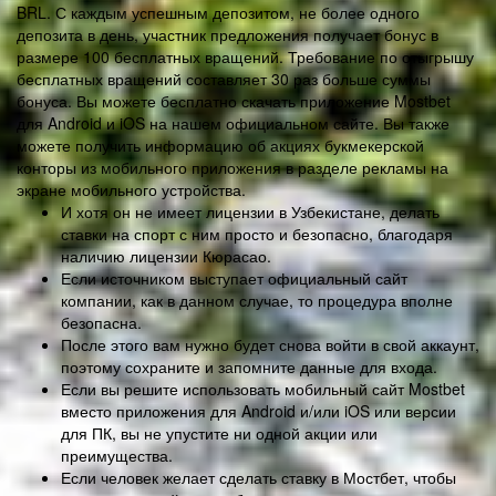
BRL. С каждым успешным депозитом, не более одного
депозита в день, участник предложения получает бонус в
размере 100 бесплатных вращений. Требование по отыгрышу
бесплатных вращений составляет 30 раз больше суммы
бонуса. Вы можете бесплатно скачать приложение Mostbet
для Android и iOS на нашем официальном сайте. Вы также
можете получить информацию об акциях букмекерской
конторы из мобильного приложения в разделе рекламы на
экране мобильного устройства.
И хотя он не имеет лицензии в Узбекистане, делать
ставки на спорт с ним просто и безопасно, благодаря
наличию лицензии Кюрасао.
Если источником выступает официальный сайт
компании, как в данном случае, то процедура вполне
безопасна.
После этого вам нужно будет снова войти в свой аккаунт,
поэтому сохраните и запомните данные для входа.
Если вы решите использовать мобильный сайт Mostbet
вместо приложения для Android и/или iOS или версии
для ПК, вы не упустите ни одной акции или
преимущества.
Если человек желает сделать ставку в Мостбет, чтобы