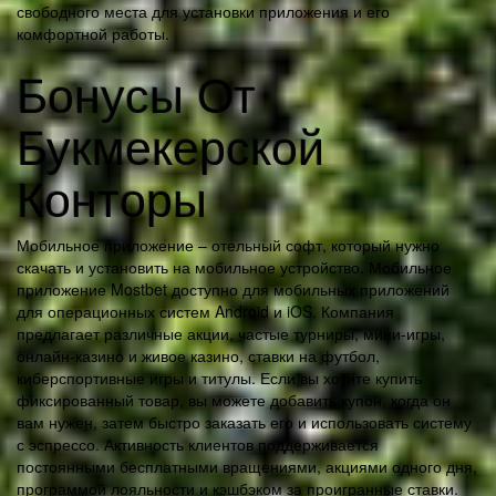
свободного места для установки приложения и его
комфортной работы.
Бонусы От
Букмекерской
Конторы
Мобильное приложение – отельный софт, который нужно
скачать и установить на мобильное устройство. Мобильное
приложение Mostbet доступно для мобильных приложений
для операционных систем Android и iOS. Компания
предлагает различные акции, частые турниры, мини-игры,
онлайн-казино и живое казино, ставки на футбол,
киберспортивные игры и титулы. Если вы хотите купить
фиксированный товар, вы можете добавить купон, когда он
вам нужен, затем быстро заказать его и использовать систему
с эспрессо. Активность клиентов поддерживается
постоянными бесплатными вращениями, акциями одного дня,
программой лояльности и кэшбэком за проигранные ставки.