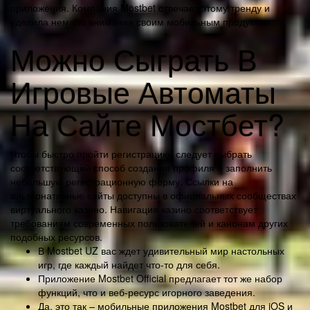
приложения. Компания Mostbet отвечает этому тренду и
уделила немало внимания своим мобильным продуктам.
Можно Сыграть В
Игровые Автоматы
На Сайте Мостбет?
Чтобы быстро пройти регистрацию, следует выбрать
соответствующий способ создания профиля и заполнить
небольшую регистрационную форму. Ссылки на
альтернативные сайты доступны в официальных сообществах
виртуального казино. Навигация казино соответствует
требованиям современных пользователей и канонам других
подобных ресурсов.
В Mostbet UZ вас ждет удивительный мир настольных
игр, где каждый найдет что-то для себя.
Приложение Mostbet Official предлагает тот же набор
функций, что и веб-ресурс игорного заведения.
Да, это так – мобильные приложения Mostbet для iOS и