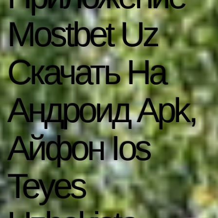
Mostbet Uz
Скачать На
Андроид Apk,
Айфон Ios
Teyes