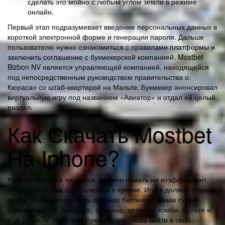
сделать это мойно с любым углом земли в режиме
онлайн.
Первый этап подразумевает введение персональных данных в
короткой электронной форме и генерации пароля. Дальше
пользователю нужно ознакомиться с правилами платформы и
заключить соглашение с букмекерской компанией. Mostbet
Bizbon NV является управляющей компанией, находящейся
под непосредственным руководством правительства о.
Кюрасао со штаб-квартирой на Мальте. Букмекер анонсировал
виртуальную игру под названием «Авиатор» и отдал ей целый
раздел.
Как Скачать Mostbet
На Iphone?
Клиент, попадая на рынок, должен нажать на коэффициент,
чтобы его ставка отобразилась в купоне. Игрок должен открыть
купон, чтобы продолжить процесс беттинга, указав сумму
ставки и ее тип (экспресс, ординар, цепочка, комби, мульти и
т. д. ). После этого вам нужно будет снова войти в свой