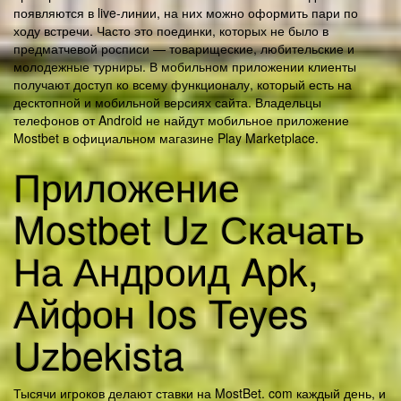
появляются в live-линии, на них можно оформить пари по
ходу встречи. Часто это поединки, которых не было в
предматчевой росписи — товарищеские, любительские и
молодежные турниры. В мобильном приложении клиенты
получают доступ ко всему функционалу, который есть на
десктопной и мобильной версиях сайта. Владельцы
телефонов от Android не найдут мобильное приложение
Mostbet в официальном магазине Play Marketplace.
Приложение
Mostbet Uz Скачать
На Андроид Apk,
Айфон Ios Teyes
Uzbekista
Тысячи игроков делают ставки на MostBet. com каждый день, и