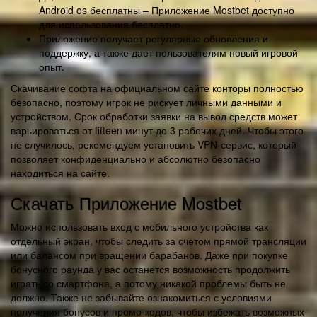
Android os бесплатны – Приложение Mostbet доступно
для использования бесплатно.
Приложение получает регулярные обновления и
поддержку, а также дает пользователям новый игровой
опыт.
Скачивание софта на официальном сайте конторы полностью
безопасно, поэтому игрок не рискует личными данными и
устройством. Срок обработки заявки на вывод средств может
варьироваться от fifteen минут до 3 рабочих дней. Чтобы этого
не случилось, рекомендуем установить VPN-сервис, который
позволяет конфиденциально и абсолютно безопасно
находиться на сайте.
Скачать Приложение Mostbet
Можно использовать вход с мобильного устройства как
отдельный экран, чтобы следить за счетом прямой трансляции
или балансом при вращении барабанов. Даже при покупке
бонусного раунда у вас останется возможность продолжить
играть со смартфона, а потому никакой проблемы быть не
должно. Также не забывайте ознакомиться с условиями
получения бонусов и промо-кодов, чтобы избежать возможных