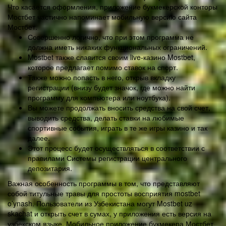
Что касается оформления, приложение букмекерской конторы
Мостбет частично напоминает мобильную версию сайта
Мостбет.
Совершенно логично, что при этом программа не
должна иметь никаких функциональных ограничений.
Mostbet также славится своим live-казино Mostbet,
которое предлагает помимо ставок на спорт.
Также можно попасть в него, открыв вкладку
регистрации (внизу будет значок, где можно найти
программу для компьютера или ноутбука).
Вы можете продолжать вносить средства на свой счет,
выводить средства, делать ставки на любимые
спортивные события, играть в те же игры казино и так
далее.
Этот процесс будет осуществляться в соответствии с
правилами Системы регистрации центрального
депозитария.
Важная особенность программы в том, что представляют
собой титульные травы для простоты восприятия mostbet
o’ynash. Пользователи из Узбекистана могут Mostbet uz
skachat и открыть счет в сумах, у приложения есть версия на
узбекском языке. Мобильное приложение букмекера Мостбет