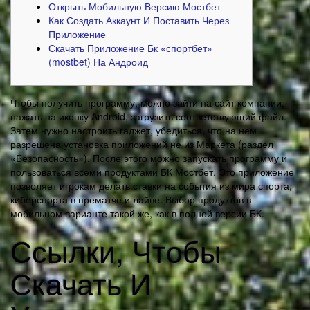
Открыть Мобильную Версию Мостбет
Как Создать Аккаунт И Поставить Через
Приложение
Скачать Приложение Бк «спортбет»
(mostbet) На Андроид
Чтобы получить программу, можно зайти на сайт компании,
нажать на иконку Android, загрузить соответствующий файл.
Затем нужно настроить гаджет, убедиться, что на нем
разрешена установка приложений не из Маркета (раздел
«Безопасность»). После этого можно запускать программу и
пользоваться всеми продуктами БК Мостбет. Это приложение
позволяет игрокам делать ставки на события из мира спорта,
киберспорта в прематче и лайве. Выбор продуктов в
мобильном варианте такой же, как в полной версии БК.
Ссылки, Чтобы
Скачать И