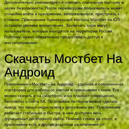
Дополнительно рекомендуется отвязать платежную карточку в
целях безопасности. После перезагрузки пользователь может
спокойно войти в приложение, авторизоваться, приступить к
ставкам. Приложение букмекерской конторы Мостбет на iOS
оставило двоякое впечатление. Заключать пари могут
пользователи, которые находятся на территории России.
Поэтому, нужно обязательно предоставить доступ к
местоположению.
Скачать Мостбет На
Андроид
Приложение «Мостбет» на Андроид – удобная и современная
платформа для работы со счетом и совершения ставок. Его
можно скачать и на смартфон, и на планшет совершенно
бесплатно с сайта БК. По отзывам беттеров можно сделать
вывод, что явных недостатков у программы нет. Приложение
работает стабильно и быстро, в нем доступен весь
функционал десктопного сайта. Помимо ставок на спорт, в
приложении есть и другие азартные развлечения от