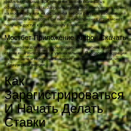
файл, актуальный .apk придется заново скачивать с
официального сайта. Загрузить мобильное приложение можно
на мостбет.ру или на офшорной версии ресурса, работающей
в доменной зоне com. При помощи приложения игрок может
получить доступ к функционалу букмекера.
Мостбет Приложение Айфон Скачать
Сделано это для того, чтобы поддержать игроков и сделать
ставки еще интереснее и увлекательнее. Процесс регистрации
на планшете и телефоне занимает столько же времени, что и
в браузерной версии.
Как
Зарегистрироваться
И Начать Делать
Ставки