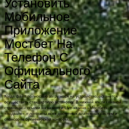
Установить
Мобильное
Приложение
Мостбет На
Телефон С
Официального
Сайта
Когда файл полностью загрузится на устройство, останется
осуществить стандартную установку. В нижней части главной
страницы – ссылки на казино и Live-казино «Мостбет». В
«подвале» – логотипы всех доступных платежных систем и
спонсоров букмекерской конторы.