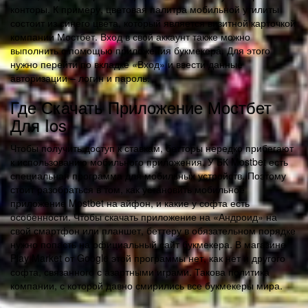
конторы. К примеру, цветовая палитра мобильной утилиты
состоит из синего цвета, который является визитной карточкой
компании Мостбет. Вход в свой аккаунт также можно
выполнить с помощью приложения букмекера. Для этого
нужно перейти по вкладке «Вход» и ввести данные
авторизации – логин и пароль.
Где Скачать Приложение Мостбет
Для Ios
Чтобы получить доступ к ставкам, бетторы нередко прибегают
к использованию мобильного приложения. У БК Mostbet есть
специальная программа для мобильных устройств. Поэтому
стоит разобраться в том, как установить мобильное
приложение Mostbet на айфон, и какие у софта есть
особенности. Чтобы скачать приложение на «Андроид» на
свой смартфон или планшет, беттеру в обязательном порядке
нужно попасть на официальный сайт букмекера. В магазине
Play Market от Google этой программы нет, как нет и другого
софта, связанного с азартными играми. Такова политика
компании, с которой давно смирились все букмекеры мира.