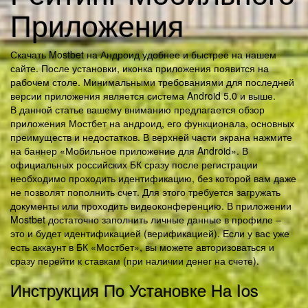
Приложения
Скачать Mostbet на Андроид удобнее и быстрее на нашем
сайте. После установки, иконка приложения появится на
рабочем столе. Минимальными требованиями для последней
версии приложения является система Android 5.0 и выше.
В данной статье вашему вниманию предлагается обзор
приложения Мостбет на андроид, его функционала, основных
преимуществ и недостатков. В верхней части экрана нажмите
на баннер «Мобильное приложение для Android». В
официальных российских БК сразу после регистрации
необходимо проходить идентификацию, без которой вам даже
не позволят пополнить счет. Для этого требуется загружать
документы или проходить видеоконференцию. В приложении
Mostbet достаточно заполнить личные данные в профиле –
это и будет идентификацией (верификацией). Если у вас уже
есть аккаунт в БК «Мостбет», вы можете авторизоваться и
сразу перейти к ставкам (при наличии денег на счете).
Инструкция По Установке На Ios