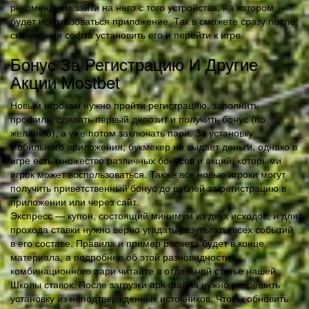
рекомендуем зайти на него с того устройства, на котором
будет использоваться приложение. Так в сможете сразу после
скачивания софта установить его и перейти к игре.
Бонус За Регистрацию И Другие
Акции Mostbet
Новым игрокам нужно пройти регистрацию, заполнить
профиль, сделать первый депозит и получить бонус (по
желанию), а уже потом заключать пари. За установку
мобильного приложения, букмекер не выдает деньги, однако в
игре есть множество различных бонусов и акций, которыми
игрок может воспользоваться. Также все новые игроки могут
получить приветственный бонус до рублей за регистрацию в
приложении или через сайт.
Экспресс — купон, состоящий минимум из двух исходов, и для
прохода ставки нужно верно угадать результаты всех событий
в его составе. Правила и пример расчета будет в конце
материала, а подробнее об этой разновидности
комбинационного пари читайте в отдельной статье нашей
Школы ставок. После загрузки apk-файла нужно разрешить
установку из неподтвержденных источников. Чтобы обновить