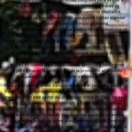
sus socios a lograr el éxito que se merecen a través de
programas sobre marketing cuidadosamente diseñados.
Es decir, se puede desde abrir una cuenta hastan ingresar
el codigo promocional 1xBet sin ningún problema.
Si tiene el código promocional pra inscribirse, introduzca un
código promocional en la casilla correspondiente alguna
vez se registre sobre el sitio net.
Además de las selecciones de apuestas deportivas, 1XBET
también destina una amplia disparidad de juegos de casino
en línea.
Ten en cuenta dia a dia revisar los términos y condiciones
para conocer la contribución de la promoción al requisito
de apuesta de qualquer deporte o evento.
Para poder centrarte con tranquilidad sobre el juego, ha sido
importante que estos métodos sean 100% seguros. Con el
crecimiento en este sector del distraccion online en Perú, no es
extraño que las webs hayan mejorado a fondo sus propuestas.
1xbet online lo ofrece una web perfectamente optimizada así que
usted la navegación lo resulte muy atractiva y puedas obtener a
lo la cual estés buscando sobre la manera más rápida. También
puedes pedir que te lo envíen a new tu correo electrónico si así lo