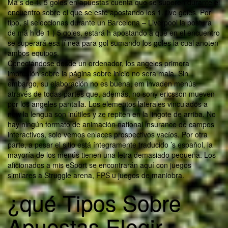
Má s de 1. 5 goles en apuestas cuenta que se superen durante el
encuentro sobre el que se esté apostando los 1. five goles. Por
tipo, si seleccionas durante un Barcelona – Liverpool la postura
de má h de 1 ) 5 goles, estará h apostando a que en el encuentro
se superará esa lí nea para gol sumando los goles la cual anoten
ambos equipos.
Conectándose desde un ordenador, los angeles primera
impresión sobre la página sobre inicio no sera mala. Sin
embargo, su elaboración no es buena, em invaden menús
através de todas partes que, además, no sony ericsson mueven
por los angeles pantalla. Los elementos laterales vinculados a
new la lengua son inútiles y ze repiten en la lingote de arriba. No
hay ningún formato de animación national insurance de campos
interactivos, solo vemos enlaces prospectivos vacíos. Por otra
parte, a pesar el sitio está íntegramente traducido ’s español, la
mayoría de los menús tienen una letra demasiado pequeña. Los
aficionados a mis eSport se encontrarán aquí con juegos
similares a Struggle arena, FPS u juegos de maniobra.
¿qué Tipos Sobre
Apuestas Elegir