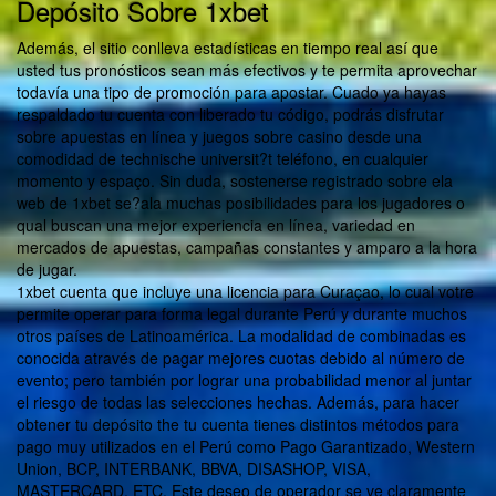
Depósito Sobre 1xbet
Además, el sitio conlleva estadísticas en tiempo real así que
usted tus pronósticos sean más efectivos y te permita aprovechar
todavía una tipo de promoción para apostar. Cuado ya hayas
respaldado tu cuenta con liberado tu código, podrás disfrutar
sobre apuestas en línea y juegos sobre casino desde una
comodidad de technische universit?t teléfono, en cualquier
momento y espaço. Sin duda, sostenerse registrado sobre ela
web de 1xbet se?ala muchas posibilidades para los jugadores o
qual buscan una mejor experiencia en línea, variedad en
mercados de apuestas, campañas constantes y amparo a la hora
de jugar.
1xbet cuenta que incluye una licencia para Curaçao, lo cual votre
permite operar para forma legal durante Perú y durante muchos
otros países de Latinoamérica. La modalidad de combinadas es
conocida através de pagar mejores cuotas debido al número de
evento; pero también por lograr una probabilidad menor al juntar
el riesgo de todas las selecciones hechas. Además, para hacer
obtener tu depósito the tu cuenta tienes distintos métodos para
pago muy utilizados en el Perú como Pago Garantizado, Western
Union, BCP, INTERBANK, BBVA, DISASHOP, VISA,
MASTERCARD, ETC. Este deseo de operador se ve claramente