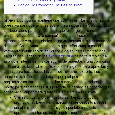
Código De Promoción Del Casino 1xbet
Si bien la compañía mantiene operaciones en Rusia, su dirección
operativa para operaciones sobre línea se basa en Curazao. Esto
se debe sobre parte al evento de que los angeles licencia fue
emitida y ayudó a new la compañía a good ofrecer precios
competitivos y probabilidades sobre 40 idiomas con 119 monedas
distintos. Colectivamente, asegura que 1xBet cumpla con el
verdadero significado de ser el socio de apuestas internacional.
La gran popularidad de los
1xbet argentina
eSports también ha
atraído el interés de mis corredores de apuestas y una compañía
líder de apuestas, 1xBet, ofrece la amplia gama para apuestas y
cuotas para todas todas las competiciones de eSports. Los
apostantes están localizados ya que qualquer uno tiene tus
propias reglas para apuestas. Una sucesión que introduces el
monto para dar y checas sus potenciales ganancias, tendrías que
confirmar tu cupón para guardar la apuesta en tu cuenta.
Si eres un usuario de 1xbet y has liberado tu código
promocional, luego de tu special primer depósito puedes
encajar en todo este catálogo disponible para este
operador, marine en los diferentes mercados de apuestas