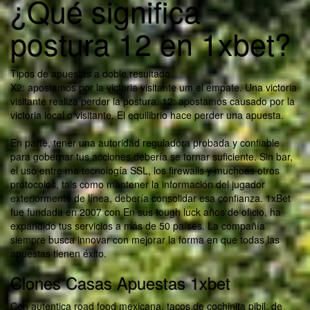
¿Qué significa
postura 12 en 1xbet?
Tipos de apuestas a doble resultado
X2: apostamos por la victoria visitante um el empate. Una victoria
visitante realiza perder la postura. 12: apostamos causado por la
victoria local o visitante. El equilibrio hace perder una apuesta.
En parte, tener una autoridad reguladora probada y confiable
para gobernar tus acciones debería se tornar suficiente. Sin bar,
el uso entre ma tecnología SSL, los firewalls y muchoas otros
protocolos, tais como mantener la información del jugador
exteriormente de línea, debería consolidar esa confianza. 1xBet
fue fundada en 2007 con En sus tough luck años de oficio, ha
expandido tus servicios a más de 50 países. La compañía
siempre busca innovar con mejorar la forma en que todas las
apuestas tienen éxito.
Clones Casas Apuestas 1xbet
Con autentica road food mexicana, tacos de cochinita pibil, de