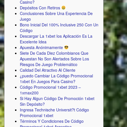
Casino?
Depósitos Con Retiros
Conclusiones Sobre Una Experiencia De
Juego
Bono Inicial Del 100% Inclusive 250 Con Un
Código
Descargar La 1xbet Ios Aplicación Es La
Excelente Idea
Apuesta Anónimamente
Siete De Cada Diez Colombianos Que
Apuestan No Son Alertados Sobre Los
Riesgos De Juego Problemático
Calidad Del Atractivo Al Cliente
¿puedo Cambiar La Código Promocional
1xbet En Juegos Para Casino?
Código Promocional 1xbet 2023 –
1xmax200
Si Hay Algun Código De Promoción 1xbet
Sin Depósito?
Ingresa Technische Universit?t Código
Promocional 1xbet
Términos Y Condiciones De Código
Promocional 1xbet Argentina