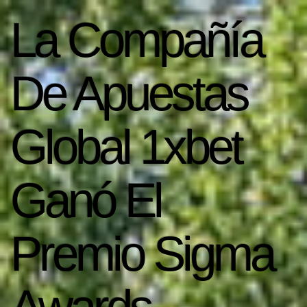
La Compañía
De Apuestas
Global 1xbet
Ganó El
Premio Sigma