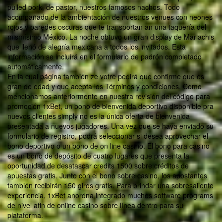
pulled pork, de pastor, nuestros famosos nachos. Todo
acompañado de la ambientación de nuestros venues con neones
rojos y paredes oscuras que te transportan an una taquería del
mismísimo México. La noche obtuvo un gran display de Mariachis
que llenó de alegría mexicana a todos los invitados. Esta
información se incluirá en el formulario de padrón completado
automáticamente.
En la cual página también ze votre pedirá que confirme que es
gran de edad y que acepta los Términos y condiciones. Como
mencionamos anteriormente en nuestra revisión del código para
promoción 1xBet, un bono de bienvenida deportivo disponible pra
nuevos clientes simply no es la única oferta de bienvenida
presentada a nuevos jugadores. Una vez que se haya enviado su
formulario de registro, podrá seleccionar si desea aprovechar el
bono deportivo o un bono de on line casino. El bono para casino
es un bono de depósito de cuatro lugares que presenta la
oportunidad de desatascar credits 1500 sobre créditos de
apuestas gratis. Junto con el bono sobre casino, los apostantes
también recibirán 150 giros gratis. Para brindar una sobresaliente
experiencia, 1xBet anordna integrado muchos software programs
de nivel afin de online casino sobre línea dentro para su
plataforma.