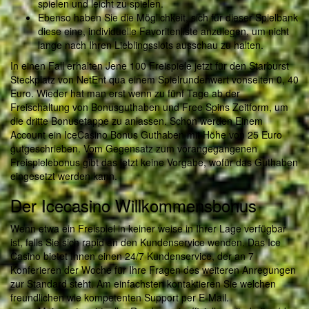
spielen und leicht zu spielen.
Ebenso haben Sie die Möglichkeit, sich für dieser Spielbank
diese eine, individuelle Favoritenliste anzulegen, um nicht
lange nach Ihren Lieblingsslots ausschau zu halten.
In einen Fall erhalten Jene 100 Freispiele jetzt für den Starburst
Steckplatz von NetEnt qua einem Spielrundenwert vonseiten 0, 40
Euro. Wieder hat man erst wenn zu fünf Tage ab der
Freischaltung von Bonusguthaben und Free Spins Zeitform, um
die dritte Bonusetappe zu anlassen. Schon werden Einem
Account ein IceCasino Bonus Guthaben mit Höhe von 25 Euro
gutgeschrieben. Vom Gegensatz zum vorangegangenen
Freispielebonus gibt das jetzt keine Vorgabe, wofür das Guthaben
eingesetzt werden kann.
Der Icecasino Willkommensbonus
Wenn etwa ein Freispiel in keiner weise in Ihrer Lage verfügbar
ist, falls Sie sich rapid an den Kundenservice wenden. Das Ice
Casino bietet Ihnen einen 24/7 Kundenservice, der an 7
Konferieren der Woche für Ihre Fragen des weiteren Anregungen
zur Standard steht. Am einfachsten kontaktieren Sie welchen
freundlichen wie kompetenten Support per E-Mail.