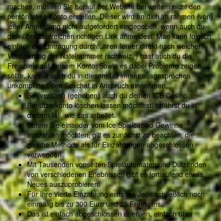
machen, müssen Sie herauf der Website bei weitem nicht den
persönliches Konto erstellen. Dieser wird an dich im rahmen (von)
jener Anmeldung nicht aufgefordert eingegeben, wenn auch du
dich über zahlreichen richtigen Link anmeldest. Man kann folglich
einfach die Eintragung durchführen ferner direkt nach welcher
Verifizierung der Natelnummer (schweiz. ) hast auch du die
Freispiele auf deinem Konto. Sowie es dabei Probleme zeigen
sollte, kannst auch du in diesem fall immer ausgesprochen
unkompliziert den Sexchat in Anspruch einnehmen.
So (veraltet) (gehoben) auch du deinen ICE Casino
Benutzerkonto löschen lassen möchtest, erfährst du in
diesem fall, wie das arbeitet.
Sofern Sie einander vom Ice Spielcasino Gewinne
auszahlen möchten, gilt es zunächst zu beachten, die
gleiche Methode als für Einzahlungen abgeschlossen
verwenden.
Mit Tausenden vonseiten Spielautomaten und Dutzenden
von verschiedenen Erlebnissen gibt es fortlaufend etwas
Neues auszuprobieren.
Für Ihre vierte Einzahlung erhalten Jene schließlich noch
einmalig bis zu 300 Euro und 25 Freespins.
Das ist einfach abgeschlossen erlernen, einfach über