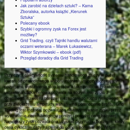
Jak zarobić na dziełach sztuki? – Kama
Zboralska, autorka książki „Kierunek
Sztuka”
Polecany ebook
Szybki i ogromny zysk na Forex jest
możliwy?
Grid Trading. czyli Tajniki handlu walutami
oczami weterana – Marek Łukasiewicz,
Wiktor Szymkowski – ebook (pdf)
Przegląd doradcy dla Grid Trading
Przy czym efektywność systemu handlowego zależy w dużej
kwestii od prawidłowego wyboru interwału między oczekującymi
pozycjami, wystawienia stop lossów a take profitów. Prawidłowo
ustawiona siatka cenowa pozwala na otrzymanie zysku z
dowolnego, nawet najbardziej nieznacznego ruchu rynkowego, a
przy zwiększeniu amplitudy wahań – na pomnożenie profitu. Grid
Trading jest metodą, pozwalającą na otrzymywanie zysku przez
wystawianie zleceń hedgingu poniżej i powyżej ceny bazowej.
Największy zysk pozwala ona uzyskać przy ruchu bocznym, kiedy
cena cyklicznie dąży najpierw do góry, a potem w dół. W tym