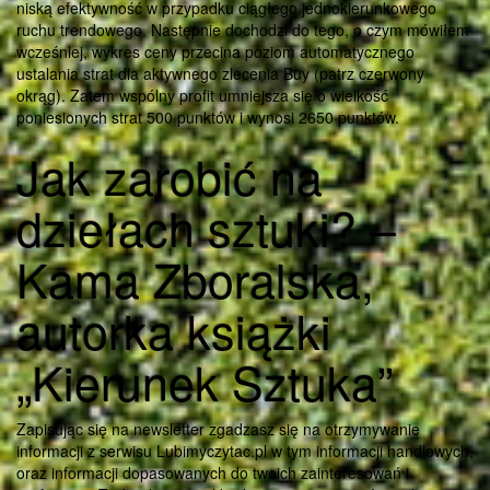
niską efektywność w przypadku ciągłego jednokierunkowego
ruchu trendowego. Następnie dochodzi do tego, o czym mówiłem
wcześniej, wykres ceny przecina poziom automatycznego
ustalania strat dla aktywnego zlecenia Buy (patrz czerwony
okrąg). Zatem wspólny profit umniejsza się o wielkość
poniesionych strat 500 punktów i wynosi 2650 punktów.
Jak zarobić na
dziełach sztuki? –
Kama Zboralska,
autorka książki
„Kierunek Sztuka”
Zapisując się na newsletter zgadzasz się na otrzymywanie
informacji z serwisu Lubimyczytac.pl w tym informacji handlowych,
oraz informacji dopasowanych do twoich zainteresowań i