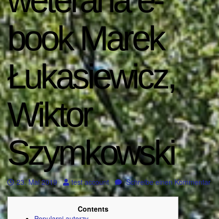
weterana e-
book Marek
Łukasiewicz,
Wiktor
Szymkowski
23. Mai 2019
test account
Schreibe einen Kommentar
Contents
Popularni autorzy