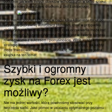
podobnie jak wiele innych obiektów wchodzących w skład szlaku,
zyskało nowe życie dzięki środkom z Unii Europejskiej.
Pliki można pobrać zazwyczaj w ciągu kilku-kilkunastu minut po
uzyskaniu poprawnej autoryzacji płatności, choć w przypadku
niektórych publikacji elektronicznych czas oczekiwania może być
nieco dłuższy. Nazwisko Warrena Buffetta jest w świecie biznesu
równoznaczne z sukcesem i pomyślnością. Wiele książek opisuje
strategię inwestowania Buffetta, zarazem doradzając, jak każdy
może inwestować tak jak on ? Jednak to nie jest jeszcze jedna
książka na ten temat.
Szybki i ogromny
zysk na Forex jest
możliwy?
Nie ma jednej wartości, którą powinniśmy stosować przy
tworzeniu siatki. Jako pomoc w ustalaniu optymalnego poziomu