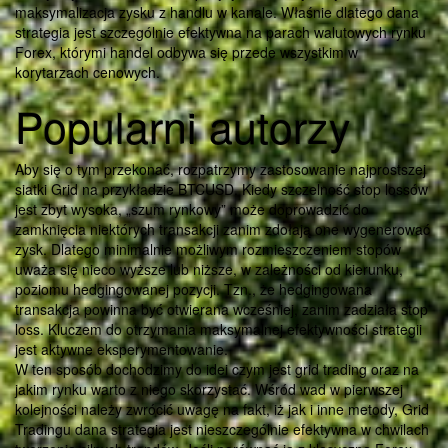
maksymalizacja zysku z handlu w kanale. Właśnie dlatego dana
strategia jest szczególnie efektywna na parach walutowych rynku
Forex, którymi handel odbywa się przede wszystkim w
korytarzach cenowych.
Popularni autorzy
Aby się o tym przekonać, rozpatrzymy zastosowanie najprostszej
siatki Grid na przykładzie BTCUSD. Kiedy szczelność stop lossów
jest zbyt wysoka, „szum rynkowy” może doprowadzić do
zamknięcia niektórych transakcji zanim zdołają one wygenerować
zysk. Dlatego minimalnie możliwym rozmieszczeniem stopów
uważa się nieco wyższe lub niższe, w zależności od kierunku,
poziomu hedgingowanej pozycji. Tzn., że hedgingowana
transakcja powinna być otwierana wcześniej, zanim zadziała stop
loss. Kluczem do otrzymania maksymalnej efektywności strategii
jest aktywne eksperymentowanie.
W ten sposób dochodzimy do idei czym jest grid trading oraz na
jakim rynku warto z niego skorzystać. Wśród wad w pierwszej
kolejności należy zwrócić uwagę na fakt, iż jak i inne metody, Grid
Tradingu dana strategia jest nieszczególnie efektywna w chwilach