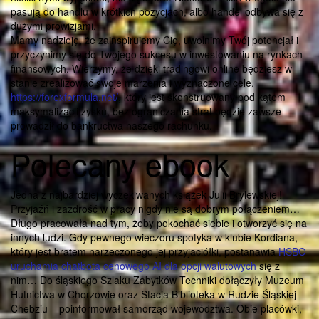
pasują do handlu w krótkich pozycjach, albo handel odbywa się z
dużymi prowizjami.
Mamy nadzieję, że zainspirujemy Cię, uwolnimy Twój potencjał i
przyczynimy się do Twojego sukcesu w inwestowaniu na rynkach
finansowych. Wierzymy, że dzięki tradingowi online będziesz w
stanie zrealizować swoje marzenia i wyznaczone cele.
https://forexformula.net/
, który jest skonstruowany pod kątem
maksymalizacji zysku, bez ograniczania strat będzie zawsze
prowadził do bankructwa naszego rachunku.
Polecany ebook
Jedna z najbardziej wyczekiwanych książek Julii Brylewskiej!
Przyjaźń i zazdrość w pracy nigdy nie są dobrym połączeniem…
Długo pracowała nad tym, żeby pokochać siebie i otworzyć się na
innych ludzi. Gdy pewnego wieczoru spotyka w klubie Kordiana,
który jest bratem narzeczonego jej przyjaciółki, postanawia
HSBC
uruchamia chatbota cenowego AI dla opcji walutowych
się z
nim… Do śląskiego Szlaku Zabytków Techniki dołączyły Muzeum
Hutnictwa w Chorzowie oraz Stacja Biblioteka w Rudzie Śląskiej-
Chebziu – poinformował samorząd województwa. Obie placówki,