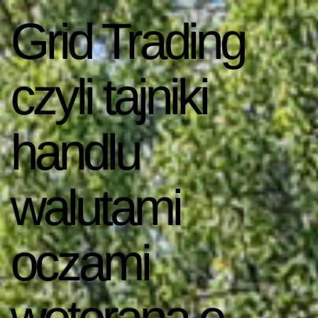
Grid Trading
czyli tajniki
handlu
walutami
oczami