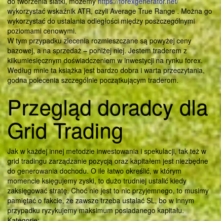
do tworzenia siatki, możemy
https://forexgenerator.net/
wykorzystać wskaźnik ATR, czyli Average True Range . Można go
wykorzystać do ustalania odległości między poszczególnymi
poziomami cenowymi.
W tym przypadku zlecenia rozmieszczane są powyżej ceny
bazowej, a na sprzedaż – poniżej niej. Jestem traderem z
kilkumiesięcznym doświadczeniem w inwestycji na rynku forex.
Według mnie ta książka jest bardzo dobra i warta przeczytania,
godna polecenia szczególnie początkującym traderom.
Przegląd doradcy dla
Grid Trading
Jak w każdej innej metodzie inwestowania i spekulacji, tak też w
grid tradingu zarządzanie pozycją oraz kapitałem jest niezbędne
do generowania dochodu. O ile łatwo określić, w którym
momencie księgujemy zyski, to dużo trudniej ustalić kiedy
zaksięgować stratę. Choć nie jest to nic przyjemnego, to musimy
pamiętać o fakcie, że zawsze trzeba ustalać SL, bo w innym
przypadku ryzykujemy maksimum posiadanego kapitału.
Kategorie: