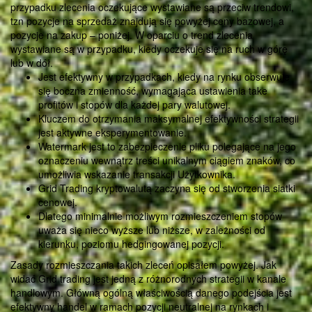
przypadku zlecenia oczekujące wystawiane są przeciw trendowi,
tzn pozycje na sprzedaż znajdują się powyżej ceny bazowej, a
pozycje na zakup – poniżej. W oparciu o trend zlecenia
wystawiane są w przypadku, kiedy oczekuje się na ruch w górę
lub w dół.
Jest efektywny w przypadkach, kiedy na rynku obserwuje
się boczna zmienność, wymagająca ustawienia take
profitów i stopów dla każdej pary walutowej.
Kluczem do otrzymania maksymalnej efektywności strategii
jest aktywne eksperymentowanie.
Watermark jest to zabezpieczenie pliku polegające na jego
oznaczeniu wewnątrz treści unikalnym ciągiem znaków, co
umożliwia wskazanie transakcji Użytkownika.
Grid Trading kryptowalutą zaczyna się od stworzenia siatki
cenowej.
Dlatego minimalnie możliwym rozmieszczeniem stopów
uważa się nieco wyższe lub niższe, w zależności od
kierunku, poziomu hedgingowanej pozycji.
Zasady rozmieszczania takich zleceń opisałem powyżej. Jak
widać Grid trading jest jedną z różnorodnych strategii w kanale
handlowym. Główną ogólną właściwością danego podejścia jest
efektywny handel w ramach pozycji neutralnej na rynkach i