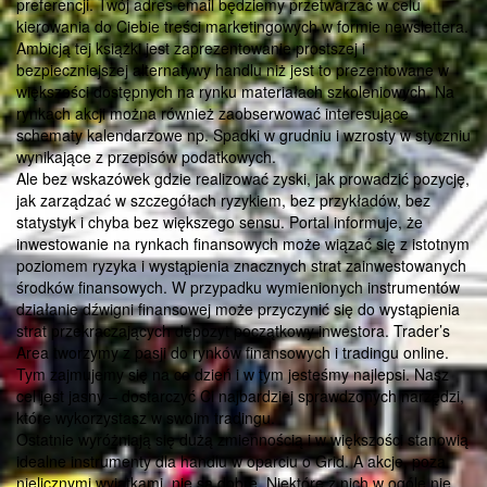
preferencji. Twój adres email będziemy przetwarzać w celu
kierowania do Ciebie treści marketingowych w formie newslettera.
Ambicją tej książki jest zaprezentowanie prostszej i
bezpieczniejszej alternatywy handlu niż jest to prezentowane w
większości dostępnych na rynku materiałach szkoleniowych. Na
rynkach akcji można również zaobserwować interesujące
schematy kalendarzowe np. Spadki w grudniu i wzrosty w styczniu
wynikające z przepisów podatkowych.
Ale bez wskazówek gdzie realizować zyski, jak prowadzić pozycję,
jak zarządzać w szczegółach ryzykiem, bez przykładów, bez
statystyk i chyba bez większego sensu. Portal informuje, że
inwestowanie na rynkach finansowych może wiązać się z istotnym
poziomem ryzyka i wystąpienia znacznych strat zainwestowanych
środków finansowych. W przypadku wymienionych instrumentów
działanie dźwigni finansowej może przyczynić się do wystąpienia
strat przekraczających depozyt początkowy inwestora. Trader’s
Area tworzymy z pasji do rynków finansowych i tradingu online.
Tym zajmujemy się na co dzień i w tym jesteśmy najlepsi. Nasz
cel jest jasny – dostarczyć Ci najbardziej sprawdzonych narzędzi,
które wykorzystasz w swoim tradingu.
Ostatnie wyróżniają się dużą zmiennością i w większości stanowią
idealne instrumenty dla handlu w oparciu o Grid. A akcje, poza
nielicznymi wyjątkami, nie są dobre. Niektóre z nich w ogóle nie