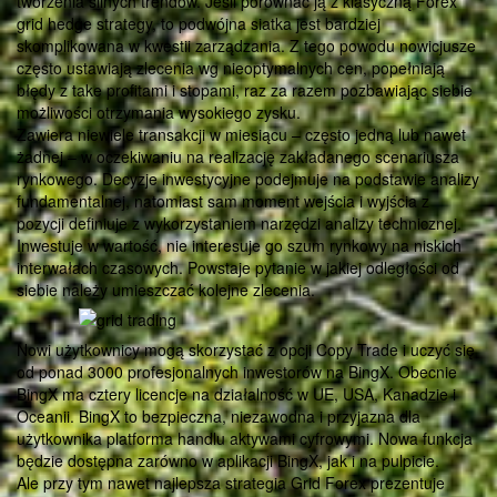
tworzenia silnych trendów. Jeśli porównać ją z klasyczną Forex
grid hedge strategy, to podwójna siatka jest bardziej
skomplikowana w kwestii zarządzania. Z tego powodu nowicjusze
często ustawiają zlecenia wg nieoptymalnych cen, popełniają
błędy z take profitami i stopami, raz za razem pozbawiając siebie
możliwości otrzymania wysokiego zysku.
Zawiera niewiele transakcji w miesiącu – często jedną lub nawet
żadnej – w oczekiwaniu na realizację zakładanego scenariusza
rynkowego. Decyzje inwestycyjne podejmuje na podstawie analizy
fundamentalnej, natomiast sam moment wejścia i wyjścia z
pozycji definiuje z wykorzystaniem narzędzi analizy technicznej.
Inwestuje w wartość, nie interesuje go szum rynkowy na niskich
interwałach czasowych. Powstaje pytanie w jakiej odległości od
siebie należy umieszczać kolejne zlecenia.
Nowi użytkownicy mogą skorzystać z opcji Copy Trade i uczyć się
od ponad 3000 profesjonalnych inwestorów na BingX. Obecnie
BingX ma cztery licencje na działalność w UE, USA, Kanadzie i
Oceanii. BingX to bezpieczna, niezawodna i przyjazna dla
użytkownika platforma handlu aktywami cyfrowymi. Nowa funkcja
będzie dostępna zarówno w aplikacji BingX, jak i na pulpicie.
Ale przy tym nawet najlepsza strategia Grid Forex prezentuje