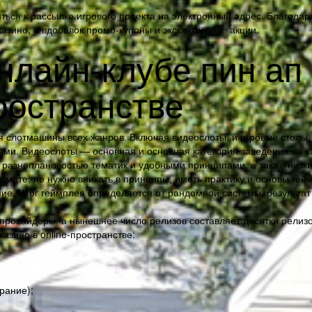
ться к рассылке игрового проекта на электронный адрес. Благодар
казино, и вдобавок промо-купоны и эксклюзивные акции.
онлайн-клубе пин ап
ространстве
 слотмашины всех жанров. Включая видеослоты, и игровые столы,
еями. Видеослоты — основная и основная категория заведения на 
в разноплановостью тематик и удобными принципами, а также низк
рмате, не нужно вникать в принципы, иметь практику и основы гей
ние. Итог геймплея определяется от рандомной системы, результат
ровайдеры, а нынешнее число релизов составляет десятки релизо
зино в online-пространстве:
рание);