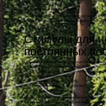
платежные услуги связи.
цифровые активы и прочие.
Зачисления происходят на счете клуба пин ап в ту 
требуется больше часов. Запросы на кешаут ввиду
часов.
Стимулы для н
постоянных по
Сейчас виртуальные клубы соревнуются за внимани
площадки выдают привлекательные бонусы. Часто 
Подарки за регистрацию — промо-спины и до
Бонусы для пополнений.
Еженедельное начисление.
Индивидуальные акции и промокоды.
Бонусы за активность.
Изредка появляется новые игровые платформы дают
бонуса желательно уточнить коэффициент вейджера