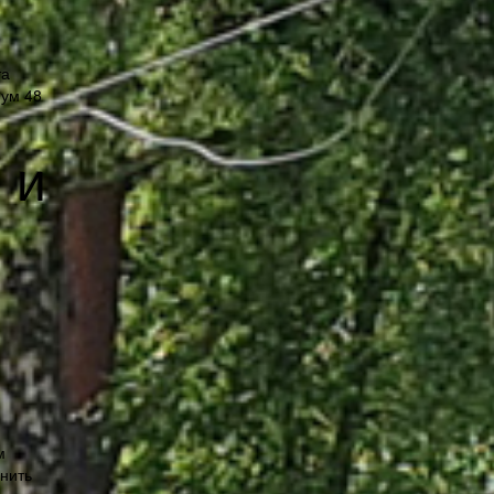
та
мум 48
 и
м
нить