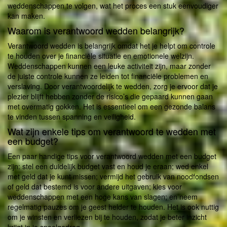
weddenschappen te volgen, wat het proces een stuk eenvoudiger
kan maken.
Waarom is verantwoord wedden belangrijk?
Verantwoord wedden is belangrijk omdat het je helpt om controle
te houden over je financiële situatie en emotionele welzijn.
Weddenschappen kunnen een leuke activiteit zijn, maar zonder
de juiste controle kunnen ze leiden tot financiële problemen en
verslaving. Door verantwoordelijk te wedden, zorg je ervoor dat je
plezier blijft hebben zonder de risico’s die gepaard kunnen gaan
met overmatig gokken. Het is essentieel om een gezonde balans
te vinden tussen spanning en veiligheid.
Wat zijn enkele tips om verantwoord te wedden met
een budget?
Een paar handige tips voor verantwoord wedden met een budget
zijn: stel een duidelijk budget vast en houd je eraan; wed enkel
met geld dat je kunt missen; vermijd het gebruik van noodfondsen
of geld dat bestemd is voor andere uitgaven; kies voor
weddenschappen met een hoge kans van slagen; en neem
regelmatig pauzes om je geest helder te houden. Het is ook nuttig
om je winsten en verliezen bij te houden, zodat je beter inzicht