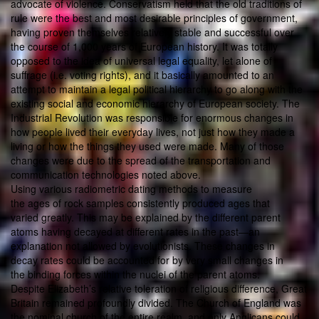
advocate of violence. Conservatism held that the old traditions of
rule were the best and most desirable principles of government,
having proven themselves relatively stable and successful over
the course of 1,000 years of European history. It was totally
opposed to the idea of universal legal equality, let alone of
suffrage (i.e. voting rights), and it basically amounted to an
attempt to maintain a legal political hierarchy to go along with the
existing social and economic hierarchy of European society. The
Industrial Revolution was responsible for enormous changes in
how people lived their everyday lives, not just how they made a
living or how the things they used were made. Many of those
changes were due to the spread of the transportation and
communication technologies noted above.
Using various radiometric dating methods to measure
the ages of rock samples consistently produced ages that
varied greatly. This may be explained by the different parent
atoms having decayed at different rates in the past—an
explanation not allowed by evolutionists. These changes in
decay rates could be accounted for by very small changes in
the binding forces within the nuclei of the parent atoms.
Despite Elizabeth’s relative toleration of religious difference, Great
Britain remained profoundly divided. The Church of England was
the nominal church of the entire realm, and only Anglicans could