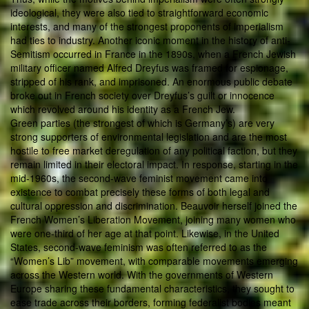
ideological, they were also tied to straightforward economic
interests, and many of the strongest proponents of imperialism
had ties to industry. Another iconic moment in the history of anti-
Semitism occurred in France in the 1890s, when a French Jewish
military officer named Alfred Dreyfus was framed for espionage,
stripped of his rank, and imprisoned. An enormous public debate
broke out in French society over Dreyfus’s guilt or innocence
which revolved around his identity as a French Jew.
Green parties (the strongest of which is Germany’s) are very
strong supporters of environmental legislation and are the most
hostile to free market deregulation of any political faction, but they
remain limited in their electoral impact. In response, starting in the
mid-1960s, the second-wave feminist movement came into
existence to combat precisely these forms of both legal and
cultural oppression and discrimination. Beauvoir herself joined the
French Women’s Liberation Movement, joining many women who
were one-third of her age at that point. Likewise, in the United
States, second-wave feminism was often referred to as the
“Women’s Lib” movement, with comparable movements emerging
across the Western world. With the governments of Western
Europe sharing these fundamental characteristics, they sought to
ease trade across their borders, forming federalist bodies meant