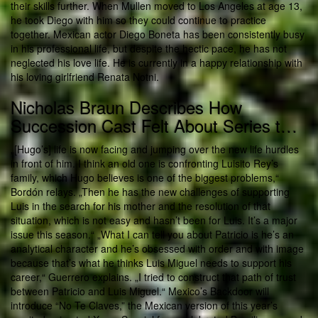
their skills further. When Mullen moved to Los Angeles at age 13,
he took Diego with him so they could continue to practice
together. Mexican actor Diego Boneta has been consistently busy
in his professional life, but despite the hectic pace, he has not
neglected his love life. He is currently in a happy relationship with
his loving girlfriend Renata Notni.
Nicholas Braun Describes How
Succession Cast Felt About Series t…
„[Hugo’s] life is now facing and jumping over the new life hurdles
in front of him. I think an old one is confronting Luisito Rey’s
family, which Hugo believes is one of the biggest problems,“
Bordón relays. „Then he has the new challenges of supporting
Luis in the search for his mother and the resolution of that
situation, which is not easy and hasn’t been for Luis. It’s a major
issue this season.“ „What I can tell you about Patricio is he’s an
analytical character and he’s obsessed with order and with image
because that’s what he thinks Luis Miguel needs to support his
career,“ Guerrero explains. „I tried to construct that path of trust
between Patricio and Luis Miguel.“ Mexico’s Backdoor will
introduce “No Te Claves,” the Mexican version of this year’s