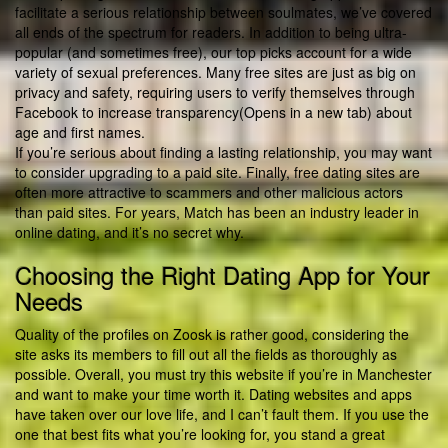
facilitate a serious relationship between soulmates, we’ve covered
all ends of the spectrum for readers. In addition to being ultra-
popular (and sometimes free), our top picks account for a wide
variety of sexual preferences. Many free sites are just as big on
privacy and safety, requiring users to verify themselves through
Facebook to increase transparency(Opens in a new tab) about
age and first names.
If you’re serious about finding a lasting relationship, you may want
to consider upgrading to a paid site. Finally, free dating sites are
often more attractive to scammers and other malicious actors
than paid sites. For years, Match has been an industry leader in
online dating, and it’s no secret why.
Choosing the Right Dating App for Your
Needs
Quality of the profiles on Zoosk is rather good, considering the
site asks its members to fill out all the fields as thoroughly as
possible. Overall, you must try this website if you’re in Manchester
and want to make your time worth it. Dating websites and apps
have taken over our love life, and I can’t fault them. If you use the
one that best fits what you’re looking for, you stand a great