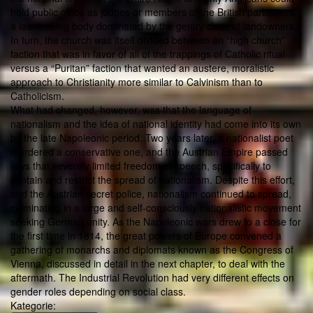
hold public office as judges or members of the British parliament,
a law-making body dominated by the gentry class of landowners.
In turn, the church was itself divided between an “high church”
faction that was in favor of all of the trappings of Catholic ritual
versus a “Puritan” faction that wanted an austere, moralistic
approach to Christianity more similar to Calvinism than to
Catholicism.
What had changed, however, was that the language of
nationalism and the idea of national identity had come into its own
by the late Napoleonic period. Two years later, a nationalist poet
murdered a conservative one, and the Austrian Empire passed
laws that severely limited freedom of speech, specifically to
contain and restrict the spread of nationalism. Despite this effort,
and the Austrian secret police, nationalism continued to spread,
culminating in a large and self-consciously nationalistic movement
seeking German unity. As the Napoleonic wars drew to a close for
the first time in 1814, the great powers of Europe convened a
gathering of monarchs and diplomats known as the Congress of
Vienna, discussed in detail in the next chapter, to deal with the
aftermath. The Industrial Revolution had very different effects on
gender roles depending on social class.
Kategorie: