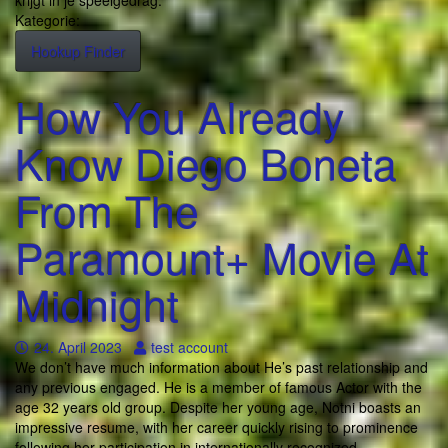
krijgt in je speelgedrag.
Kategorie:
Hookup Finder
How You Already
Know Diego Boneta
From The
Paramount+ Movie At
Midnight
24. April 2023
test account
We don’t have much information about He’s past relationship and
any previous engaged. He is a member of famous Actor with the
age 32 years old group. Despite her young age, Notni boasts an
impressive resume, with her career quickly rising to prominence
following her participation in internationally recognized