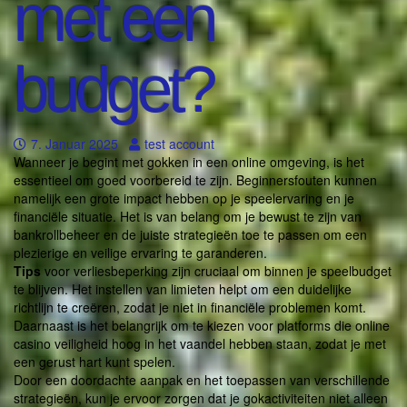
met een
budget?
7. Januar 2025
test account
Wanneer je begint met gokken in een online omgeving, is het
essentieel om goed voorbereid te zijn. Beginnersfouten kunnen
namelijk een grote impact hebben op je speelervaring en je
financiële situatie. Het is van belang om je bewust te zijn van
bankrollbeheer en de juiste strategieën toe te passen om een
plezierige en veilige ervaring te garanderen.
Tips
voor verliesbeperking zijn cruciaal om binnen je speelbudget
te blijven. Het instellen van limieten helpt om een duidelijke
richtlijn te creëren, zodat je niet in financiële problemen komt.
Daarnaast is het belangrijk om te kiezen voor platforms die online
casino veiligheid hoog in het vaandel hebben staan, zodat je met
een gerust hart kunt spelen.
Door een doordachte aanpak en het toepassen van verschillende
strategieën, kun je ervoor zorgen dat je gokactiviteiten niet alleen