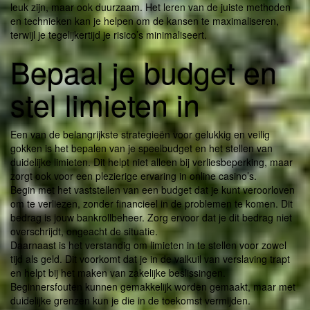
leuk zijn, maar ook duurzaam. Het leren van de juiste methoden
en technieken kan je helpen om de kansen te maximaliseren,
terwijl je tegelijkertijd je risico’s minimaliseert.
Bepaal je budget en
stel limieten in
Een van de belangrijkste strategieën voor gelukkig en veilig
gokken is het bepalen van je speelbudget en het stellen van
duidelijke limieten. Dit helpt niet alleen bij verliesbeperking, maar
zorgt ook voor een plezierige ervaring in online casino’s.
Begin met het vaststellen van een budget dat je kunt veroorloven
om te verliezen, zonder financieel in de problemen te komen. Dit
bedrag is jouw bankrollbeheer. Zorg ervoor dat je dit bedrag niet
overschrijdt, ongeacht de situatie.
Daarnaast is het verstandig om limieten in te stellen voor zowel
tijd als geld. Dit voorkomt dat je in de valkuil van verslaving trapt
en helpt bij het maken van zakelijke beslissingen.
Beginnersfouten kunnen gemakkelijk worden gemaakt, maar met
duidelijke grenzen kun je die in de toekomst vermijden.