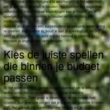
Om de online casino veiligheid te waarborgen, is het essentieel
om je aan deze limieten te houden. Het instellen van dagelijkse,
wekelijkse of maandelijkse beperkingen kan je helpen om je
speelgedrag onder controle te houden en zo de risico’s te
minimaliseren.
Gebruik deze tips om een succesvollere en veiligere spelervaring
te creëren: stel limieten in, houd je aan je speelbudget, en blijf
alert op je uitgaven. Op deze manier behoud je controle en
voorkom je ongewenste verrassingen.
Kies de juiste spellen
die binnen je budget
passen
Bij het selecteren van games is het essentieel om te letten op
welke opties het beste aansluiten bij jouw financiële
mogelijkheden. Door goed te kijken naar de spellen en hun
inzetten, kun je ervoor zorgen dat je binnen de gestelde limieten
blijft. Het gebruik van bankrollbeheer helpt je om je uitgaven