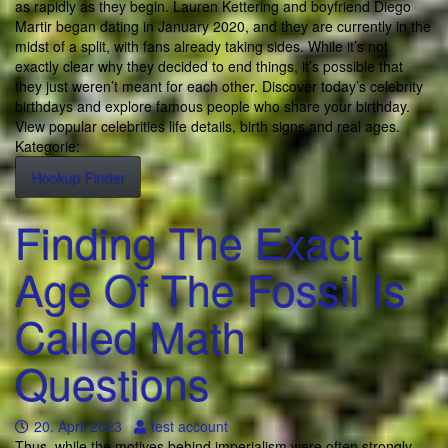
as rapidly as they begin. Lauren Kettering and boyfriend Diego
Martir began dating in January 2020, and they are currently in the
midst of a split, with fans already taking sides. While it’s not
exactly clear why they decided to end things, it’s possible that
they just weren’t meant for each other. Discover today’s celebrity
birthdays and explore famous people who share your birthday.
View popular celebrities life details, birth signs and real ages.
Kategorie:
Hookup Finder
Finding The Exact
Age Of The Fossil Is
Called Math
Questions
20. April 2023
test account
Thus, while the motives behind imperialism were often strongly