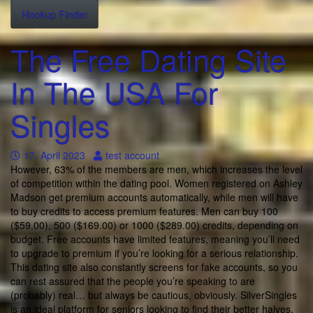
Hookup Finder
The Free Dating Site
In The USA For
Singles
17. April 2023
test account
However, 63% of the members are men, which increases the level
of competition within the dating pool. Women registered on Ashley
Madson get premium accounts automatically, while men will have
to buy credits to access premium features. Men can buy 100
($59.00), 500 ($169.00) or 1000 ($289.00) credits, depending on
budget. Free accounts have limited features, meaning you’ll need
to upgrade to premium if you’re looking for a serious relationship.
This dating site also constantly screens for fake accounts, so you
can rest assured that the people you’re speaking to are
(probably) real… but always be cautious, obviously. SilverSingles
is an ideal platform for seniors looking to find their better halves.