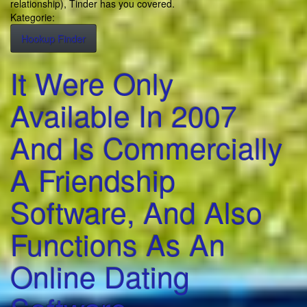
relationship), Tinder has you covered.
Kategorie:
Hookup Finder
It Were Only
Available In 2007
And Is Commercially
A Friendship
Software, And Also
Functions As An
Online Dating