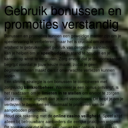
Gebruik bonussen en
promoties verstandig
Bonussen en promoties kunnen een geweldige manier zijn om je
speelervaring te verbeteren, maar het is cruciaal om ze met
wijsheid te gebruiken. Het gebruik van dergelijke aanbiedingen
kan je helpen om je
speelbudget
in stand te houden en je
kansen op winst te vergroten. Zorg ervoor dat je de voorwaarden
begrijpt voordat je jouw keuze maakt, zodat je geen
beginnersfouten
maakt die tot onverwachte verliezen kunnen
leiden.
Een slimme strategie is om bonussen te combineren met
zorgvuldig
bankrollbeheer
. Wanneer je een bonus ontvangt, is
het raadzaam om je
limieten in te stellen
om ervoor te zorgen
dat je niet meer uitgeeft dan je kunt veroorloven. Dit helpt je om je
verliezen te beperken
en maximaal te profiteren van de
aangeboden promoties.
Houd ook rekening met de
online casino veiligheid
. Speel altijd
alleen bij betrouwbare aanbieders die eerlijke praktijken volgen.
Dit zorgt ervoor dat je met een gerust hart gebruik kunt maken