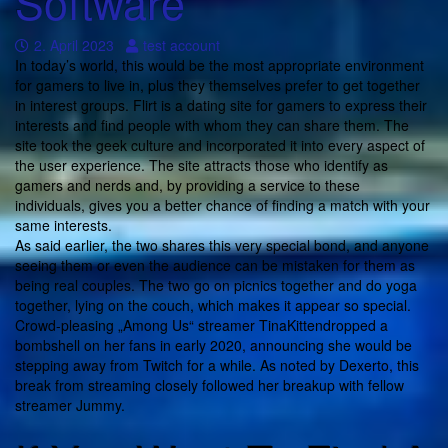
Software
2. April 2023
test account
In today’s world, this would be the most appropriate environment
for gamers to live in, plus they themselves prefer to get together
in interest groups. Flirt is a dating site for gamers to express their
interests and find people with whom they can share them. The
site took the geek culture and incorporated it into every aspect of
the user experience. The site attracts those who identify as
gamers and nerds and, by providing a service to these
individuals, gives you a better chance of finding a match with your
same interests.
As said earlier, the two shares this very special bond, and anyone
seeing them or even the audience can be mistaken for them as
being real couples. The two go on picnics together and do yoga
together, lying on the couch, which makes it appear so special.
Crowd-pleasing „Among Us“ streamer TinaKittendropped a
bombshell on her fans in early 2020, announcing she would be
stepping away from Twitch for a while. As noted by Dexerto, this
break from streaming closely followed her breakup with fellow
streamer Jummy.