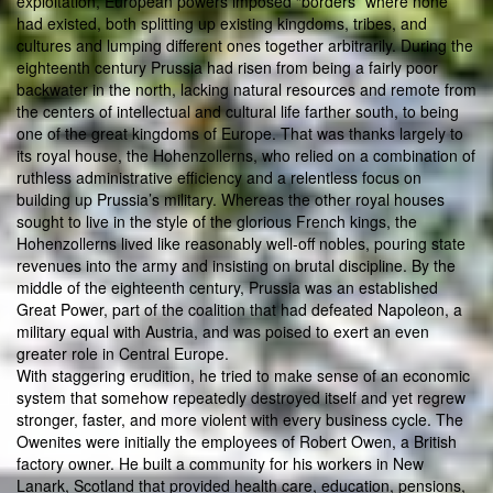
exploitation, European powers imposed “borders” where none
had existed, both splitting up existing kingdoms, tribes, and
cultures and lumping different ones together arbitrarily. During the
eighteenth century Prussia had risen from being a fairly poor
backwater in the north, lacking natural resources and remote from
the centers of intellectual and cultural life farther south, to being
one of the great kingdoms of Europe. That was thanks largely to
its royal house, the Hohenzollerns, who relied on a combination of
ruthless administrative efficiency and a relentless focus on
building up Prussia’s military. Whereas the other royal houses
sought to live in the style of the glorious French kings, the
Hohenzollerns lived like reasonably well-off nobles, pouring state
revenues into the army and insisting on brutal discipline. By the
middle of the eighteenth century, Prussia was an established
Great Power, part of the coalition that had defeated Napoleon, a
military equal with Austria, and was poised to exert an even
greater role in Central Europe.
With staggering erudition, he tried to make sense of an economic
system that somehow repeatedly destroyed itself and yet regrew
stronger, faster, and more violent with every business cycle. The
Owenites were initially the employees of Robert Owen, a British
factory owner. He built a community for his workers in New
Lanark, Scotland that provided health care, education, pensions,