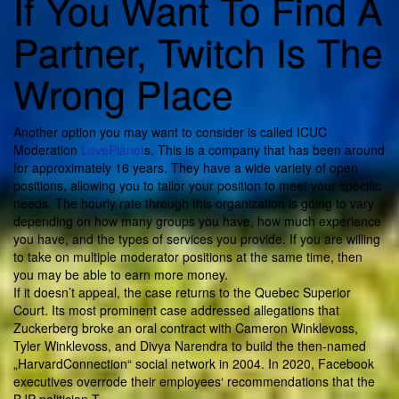
If You Want To Find A
Partner, Twitch Is The
Wrong Place
Another option you may want to consider is called ICUC
Moderation
LovePlanet
s. This is a company that has been around
for approximately 16 years. They have a wide variety of open
positions, allowing you to tailor your position to meet your specific
needs. The hourly rate through this organization is going to vary
depending on how many groups you have, how much experience
you have, and the types of services you provide. If you are willing
to take on multiple moderator positions at the same time, then
you may be able to earn more money.
If it doesn’t appeal, the case returns to the Quebec Superior
Court. Its most prominent case addressed allegations that
Zuckerberg broke an oral contract with Cameron Winklevoss,
Tyler Winklevoss, and Divya Narendra to build the then-named
„HarvardConnection“ social network in 2004. In 2020, Facebook
executives overrode their employees‘ recommendations that the