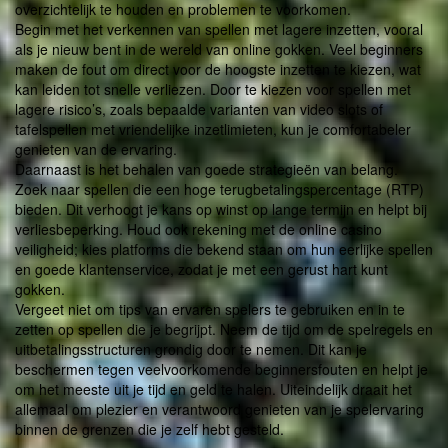
overzichtelijk te houden en problemen te voorkomen.
Begin met het verkennen van spellen met lagere inzetten, vooral
als je nieuw bent in de wereld van online gokken. Veel beginners
maken de fout om direct voor de hoogste inzetten te kiezen, wat
kan leiden tot snelle verliezen. Door te kiezen voor spellen met
lagere risico’s, zoals bepaalde varianten van video slots of
tafelspellen met vriendelijke inzetlimieten, kun je comfortabeler
genieten van de ervaring.
Daarnaast is het behalen van goede strategieën van belang.
Zoek naar spellen die een hoge terugbetalingspercentage (RTP)
bieden. Dit verhoogt je kans op winst op lange termijn en helpt bij
verliesbeperking. Houd ook rekening met de online casino
veiligheid; kies platforms die bekend staan om hun eerlijke spellen
en goede klantenservice, zodat je met een gerust hart kunt
gokken.
Vergeet niet om tips van ervaren spelers te gebruiken en in te
zetten op spellen die je begrijpt. Neem de tijd om de spelregels en
uitbetalingsstructuren grondig door te nemen. Dit kan je
beschermen tegen veelvoorkomende beginnersfouten en helpt je
om het meeste uit je tijd en geld te halen. Uiteindelijk draait het
allemaal om plezier en verantwoord genieten van je spelervaring
binnen de grenzen die je zelf hebt gesteld.