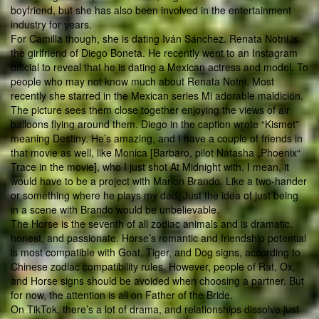
boyfriend, but she has also been involved in the entertainment
industry for years.
For Camilla though, she is dating Iván Sánchez. Renata Notni is
the girlfriend of Diego Boneta. He recently went to an Instagram
official to reveal that he is dating a Mexican actress and model. To
people who may not know much about Renata Notni. Most
recently she starred in the Mexican series Mi adorable maldición.
The picture sees them close together enjoying the views of air
balloons flying around them. Diego in the caption wrote “Kismet”
meaning Destiny. He’s amazing, and I have a couple of friends in
that movie as well, like Monica [Barbaro, pilot Natasha „Phoenix“
Trace in the movie], who I just shot At Midnight with. I mean, it
would have to be a project with Marlon Brando. Like a two-hander
or something where he plays my dad. Just the idea of just being
in a scene with Brando would be unbelievable.
The Horse is the seventh of all zodiac animals and is dramatic,
honest, and passionate. Horse’s romantic and friendship potential
is most compatible with Goat, Tiger, and Dog signs, according to
Chinese zodiac compatibility rules. However, people of Rat, Ox,
and Horse signs should be avoided when choosing a partner. But
for now, the attention is all on Father of the Bride.
On TikTok, there’s a lot of drama, and relationships dissolve just