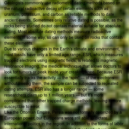
Geologists commonly use radiometric dating methods based on
the natural radioactive decay of certain elements such as
uranium, potassium, and carbon as reliable methods to date
ancient events. Sometimes only relative dating is possible, as the
rocks being studied do not contain material suitable for absolute
dating. Most absolute dating methods measure radioactive
elements in some way, so can only be used on rocks that contain
these elements.
Due to various changes in the Earth’s climate and environment,
most fossils have only a limited age range. ESR, which measures
trapped electrons using magnetic fields, is related to magnetic
resonance imaging, the medical technique that allows doctors to
look for tumors or peek inside your creaking knee. Because ESR
essentially tracks the activity — the “spin” — of the electrons
without freeing them, the sample can be subjected to repeated
dating attempts. ESR also has a longer range — some
researchers claim up to 1 million years — but it’s more
complicated than other trapped charge methods, leaving it more
susceptible to error.
Like the Ottoman Empire, Persia was not formally colonized by a
European power, but Europeans were still able to dictate
international politics in the region. In addition to the forms of labor