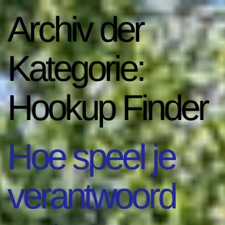
Archiv der
Kategorie:
Hookup Finder
Hoe speel je
verantwoord