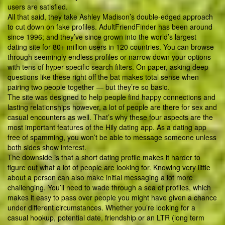
users are satisfied.
All that said, they take Ashley Madison’s double-edged approach
to cut down on fake profiles. AdultFriendFinder has been around
since 1996; and they’ve since grown into the world’s largest
dating site for 80+ million users in 120 countries. You can browse
through seemingly endless profiles or narrow down your options
with tens of hyper-specific search filters. On paper, asking deep
questions like these right off the bat makes total sense when
pairing two people together — but they’re so basic.
The site was designed to help people find happy connections and
lasting relationships however, a lot of people are there for sex and
casual encounters as well. That’s why these four aspects are the
most important features of the Hily dating app. As a dating app
free of spamming, you won’t be able to message someone unless
both sides show interest.
The downside is that a short dating profile makes it harder to
figure out what a lot of people are looking for. Knowing very little
about a person can also make initial messaging a lot more
challenging. You’ll need to wade through a sea of profiles, which
makes it easy to pass over people you might have given a chance
under different circumstances. Whether you’re looking for a
casual hookup, potential date, friendship or an LTR (long term