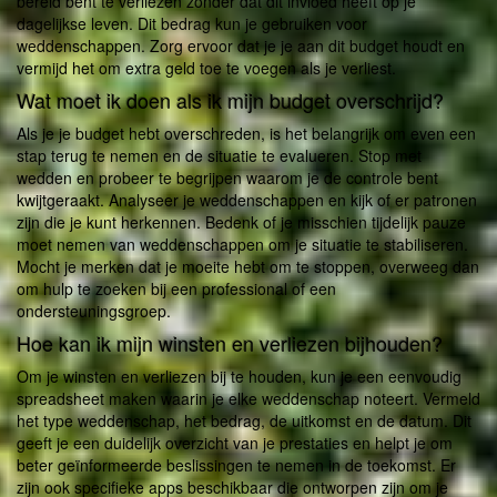
bereid bent te verliezen zonder dat dit invloed heeft op je
dagelijkse leven. Dit bedrag kun je gebruiken voor
weddenschappen. Zorg ervoor dat je je aan dit budget houdt en
vermijd het om extra geld toe te voegen als je verliest.
Wat moet ik doen als ik mijn budget overschrijd?
Als je je budget hebt overschreden, is het belangrijk om even een
stap terug te nemen en de situatie te evalueren. Stop met
wedden en probeer te begrijpen waarom je de controle bent
kwijtgeraakt. Analyseer je weddenschappen en kijk of er patronen
zijn die je kunt herkennen. Bedenk of je misschien tijdelijk pauze
moet nemen van weddenschappen om je situatie te stabiliseren.
Mocht je merken dat je moeite hebt om te stoppen, overweeg dan
om hulp te zoeken bij een professional of een
ondersteuningsgroep.
Hoe kan ik mijn winsten en verliezen bijhouden?
Om je winsten en verliezen bij te houden, kun je een eenvoudig
spreadsheet maken waarin je elke weddenschap noteert. Vermeld
het type weddenschap, het bedrag, de uitkomst en de datum. Dit
geeft je een duidelijk overzicht van je prestaties en helpt je om
beter geïnformeerde beslissingen te nemen in de toekomst. Er
zijn ook specifieke apps beschikbaar die ontworpen zijn om je