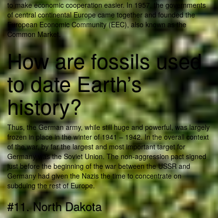
to make economic cooperation easier. In 1957, the governments
of central continental Europe came together and founded the
European Economic Community (EEC), also known as the
Common Market.
How are fossils used
to date Earth’s
history?
Thus, the German army, while still huge and powerful, was largely
frozen in place in the winter of 1941 – 1942. In the overall context
of the war, by far the largest and most important target for
Germany was the Soviet Union. The non-aggression pact signed
just before the beginning of the war between the USSR and
Germany had given the Nazis the time to concentrate on
subduing the rest of Europe.
#11. North Dakota