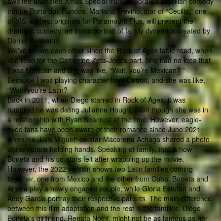
awaited animated Xmas Special from celebrated Brazilian comedy
troupe Porta dos Fundos. Mariana Treviño, star of “Cecilia,” one
of VIS’ earliest originals for Paramount Plus, will present the
dramatic comedy, an ironic portrait of family dynamics created by
Daniel Burmann.
We’ve known each other since the Rock of Ages table read, when
she read for the Catherine Zeta-Jones part. She had no idea that
I was Mexican and she was like, “Wait, you’re Mexican? ”
Because I was playing character from Detroit, and she was like,
“Wait, you’re Latin?
Back in 2011, when Diego starred in Rock of Ages, it was
rumored he was dating Julianne Hough, even though she was in
a relationship with Ryan Seacrest at the time. However, eagle-
eyed fans have been aware of their romance since June 2021
when his „Luis Miguel“ co-star Macarena Achaga shared a photo
of the couple holding hands. Speaking of family, that is how
Boneta and his co-stars felt after wrapping up the movie.
However, the 2022 version shows two Latin families coming
together, one from Mexico and the other from Cuba. Boneta and
Arjona play a newly engaged couple, while Gloria Estefan and
Andy Garcia portray their respective parents. The main difference
between this film adaptation and the rest is the families. Diego
Boneta’s girlfriend, Renata Notni, might not be as famous as her