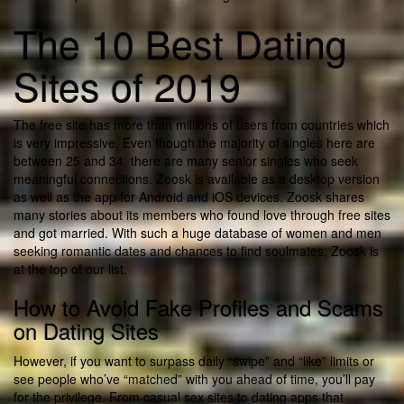
The 10 Best Dating
Sites of 2019
The free site has more than millions of users from countries which
is very impressive. Even though the majority of singles here are
between 25 and 34, there are many senior singles who seek
meaningful connections. Zoosk is available as a desktop version
as well as the app for Android and iOS devices. Zoosk shares
many stories about its members who found love through free sites
and got married. With such a huge database of women and men
seeking romantic dates and chances to find soulmates, Zoosk is
at the top of our list.
How to Avoid Fake Profiles and Scams
on Dating Sites
However, if you want to surpass daily “swipe” and “like” limits or
see people who’ve “matched” with you ahead of time, you’ll pay
for the privilege. From casual sex sites to dating apps that