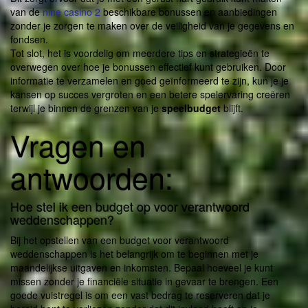
van de
nine casino 2
beschikbare bonussen en aanbiedingen
zonder je zorgen te maken over de veiligheid van je gegevens en
fondsen.
Tot slot, het is voordelig om meerdere tips en strategieën te
overwegen over hoe je bonussen effectief kunt gebruiken. Door
informatie te verzamelen en goed geïnformeerd te zijn, kun je je
kansen op succes vergroten en een betere spelervaring creëren
terwijl je binnen de grenzen van je
speelbudget
blijft.
Vragen en
antwoorden:
Hoe stel ik een budget op voor verantwoord
weddenschappen?
Bij het opstellen van een budget voor verantwoord
weddenschappen is het belangrijk om te beginnen met je
maandelijkse uitgaven en inkomsten. Bepaal hoeveel je kunt
missen zonder je financiële situatie in gevaar te brengen. Een
goede vuistregel is om een vast bedrag te reserveren dat je