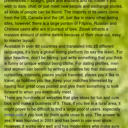
preferences – straight, gays and lesbians and no matter if you
wish to date, chat, or just meet new people and exchange stories,
all kinds of people can be found. The majority of its users come
from the US, Canada and the UK, just like in many other dating
sites, however, there is a large portion of Filipino, Russian and
Chinese users who are in pursuit of love. Zoosk attracts a
massive amount of online daters because of their clear-cut, easy
to master layout.
Available in over 80 countries and translated into 25 different
languages, it’s truly a global dating platform (to say the least). For
your headline, don’t be boring- just write something that you think
is funny or unique without being cliche. For dating profiles, men
and women can benefit by writing a positive bio that discusses
curiosities, interests, places you’ve traveled, places you’d like to
travel, or hobbies you like. Keep your matches interested by
having four great ones posted and give them something to look
forward to when you eventually meet.
There are hundreds of websites that give ideas for fun and cute
bios and make a business of it. Thus, if you live in a rural area, it
might prove to be difficult to find a large pool of users, especially
imlive.com
if you look for them quite close to you. The answer is
yes, it was founded in 2001 and has been in use ever since.
However, it works very well and has moderators who make sure