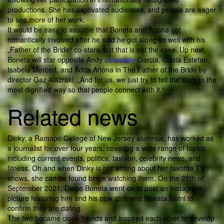
productions. She has captivated audiences, and people are eager
to see more of her work.
It would be easy to assume that Boneta and Arjona got
romantically involved after he said he got along so well with his
„Father of the Bride“ co-stars, but that is not the case. Up next,
Boneta will star opposite Andy
asiandate
Garcia, Gloria Estefan,
Isabela Merced, and Adria Arjona in The Father of the Bride by
director Gaz Alazraki. „And for us, we just try to tell the story in the
most dignified way so that people connect with it.“
Related news
Dinky, a Ramapo College of New Jersey alumnus, has worked as
a journalist for over four years, covering a wide range of topics
including current events, politics, fashion, celebrity news, and
fitness. Oh and when Dinky is not writing about her favorite TV
shows, she can be found binge watching them. On the 25th of
September 2021, Diego Boneta went on to post an Instagram
picture featuring him and his now girlfriend Renata Notni to
confirm they are dating.
The two became close friends and inspired each other to develop