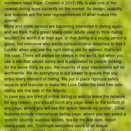
members false hope. Created in 2017, Hily is also one of the
newest dating apps currently on the market. Its design, usability,
and features are the best representatives of what makes Hily
special.
More and more seniors are becoming interested in dating again,
and we think that’s great! Many older adults used to think dating
wouldn’t be worth it at their age, or that dating is a young person’s
game, but everyone who wants companionship deserves to find it.
Luckily, when you use the right dating site for women, that’s not
the case. There will always be creeps in the world, but when you
use a site that values safety and is populated by people looking
for the same thing as you, the majority of your interactions will be
worthwhile. We do everything in our power to ensure that you
enjoy every element of dating. We put in place rigorous safety
aspects and features to make We Love Dates the best free safe
dating site this side of the Atlantic.
In case you are tired of online dating or wish to leave the network
for any reason, you should scroll any page down to the bottom of
any page, where you will see the option “delete my profile”. Other
features include international dating page, where you can select a
specific country, success stories, tips for the first date, report
users page, etc. Trumingle welcomes users of all sexual