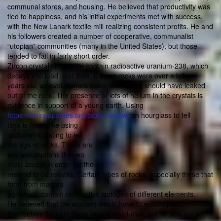
communal stores, and housing. He believed that productivity was
tied to happiness, and his initial experiments met with success,
with the New Lanark textile mill realizing consistent profits. He and
his followers created a number of cooperative, communalist
“utopian” communities (many in the United States), but those
tended to fail in fairly short order.
Zircon crystals in granite contain radioactive uranium-238, which
decays into lead over time. If those rocks were over a billion
years old, as evolutionists claim, the helium should have leaked
out of the rock. The presence of lots of helium in the crystals is
evidence in support of a young earth. Using
https://datingupdates.org/tabby-review/
an hourglass to tell
time is much like using
radiometric dating to tell
the age of rocks. There are
key assumptions that we
must accept in order for the
method to be reliable. Certain types of rocks, especially those that
form from magma
(igneous), contain radioactive isotopes of different elements.
He believed that the workers would have to emancipate
themselves through some kind of revolution, but he was not an