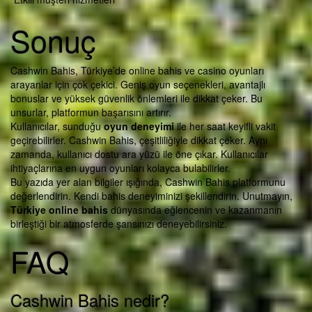
Sonuç
Cashwin Bahis, Türkiye’de online bahis ve casino oyunları
arayanlar için çok çekici. Geniş oyun seçenekleri, avantajlı
bonuslar ve yüksek güvenlik önlemleri ile dikkat çeker. Bu
unsurlar, platformun başarısını artırır.
Kullanıcılar, sunduğu
oyun deneyimi
ile her saat keyifli vakit
geçirebilirler. Cashwin Bahis, çeşitliliğiyle dikkat çeker. Aynı
zamanda, kullanıcı dostu ara yüzü ile öne çıkar. Kullanıcılar
ihtiyaçlarına en uygun oyunları kolayca bulabilirler.
Bu yazıda yer alan bilgiler ışığında, Cashwin Bahis platformunu
değerlendirin. Kendi bahis deneyiminizi şekillendirin. Unutmayın,
Türkiye online bahis
dünyasında eğlencenin ve kazanmanın
birleştiği bir atmosferde şansınızı deneyebilirsiniz.
FAQ
Cashwin Bahis nedir?