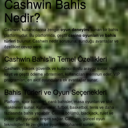
Cashwin Bahis
Nedir?
Cashwin, kullanıcılarına zengin
oyun deneyimi
sunan bir bahis
platformudur. Bu platformda, çeşitli
casino oyunları
ve
bahis
türleri
bulunur. Cashwin nedir sorusuna, sunduğu avantajlar ve
özellikler cevap verir.
Cashwin Bahis’in Temel Özellikleri
Cashwin, yüksek güvenlik ve kullanıcı dostu arayüz sunar. Hızlı
kayıt ve çeşitli ödeme yöntemleri, kullanıcıları memnun eder. VIP
programları, en aktif oyunculara ek avantajlar sunar.
Bahis Türleri ve Oyun Seçenekleri
Platform, spor bahisleri, canlı bahisler, masa oyunları ve slot
makineleri sunar. Kullanıcılar, futbol, basketbol, tenis ve daha
fazlasında bahis yapabilir. Casino bölümü, blackjack, rulet ve
poker gibi oyunlara erişim sağlar. Cashwin, güncel oyun
teknolojileri ile zengin bir oyun kütüphanesi sunar.