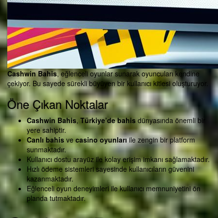
Cashwin Bahis
, eğlenceli oyunlar sunarak oyuncuları kendine
çekiyor. Bu sayede sürekli büyüyen bir kullanıcı kitlesi oluşturuyor.
Öne Çıkan Noktalar
Cashwin Bahis
,
Türkiye’de bahis
dünyasında önemli bir
yere sahiptir.
Canlı bahis
ve
casino oyunları
ile zengin bir platform
sunmaktadır.
Kullanıcı dostu arayüz ile kolay erişim imkanı sağlamaktadır.
Hızlı ödeme sistemleri sayesinde kullanıcıların güvenini
kazanmaktadır.
Eğlenceli oyun deneyimleri ile kullanıcı memnuniyetini ön
planda tutmaktadır.