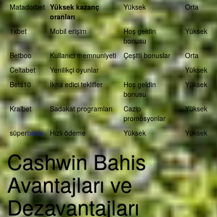
Matadorbet
Yüksek kazanç
Yüksek
Orta
oranları
1xbet
Mobil erişim
Hoş geldin
Yüksek
bonusu
Betboo
Kullanıcı memnuniyeti
Çeşitli bonuslar
Orta
Celtabet
Yenilikçi oyunlar
Yüksek
Bets10
İkna edici teklifler
Hoş geldin
Yüksek
bonusu
Kralbet
Sadakat programları
Cazip
Yüksek
promosyonlar
süper
bahis
Hızlı ödeme
Yüksek
Yüksek
Cashwin Bahis
Avantajları ve
Dezavantajları