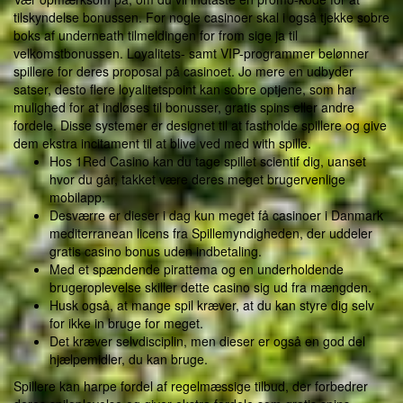
tilskyndelse bonussen. For nogle casinoer skal i også tjekke sobre
boks af underneath tilmeldingen for from sige ja til
velkomstbonussen. Loyalitets- samt VIP-programmer belønner
spillere for deres proposal på casinoet. Jo mere en udbyder
satser, desto flere loyalitetspoint kan sobre optjene, som har
mulighed for at indløses til bonusser, gratis spins eller andre
fordele. Disse systemer er designet til at fastholde spillere og give
dem ekstra incitament til at blive ved med with spille.
Hos 1Red Casino kan du tage spillet scientif dig, uanset
hvor du går, takket være deres meget brugervenlige
mobilapp.
Desværre er dieser i dag kun meget få casinoer i Danmark
mediterranean licens fra Spillemyndigheden, der uddeler
gratis casino bonus uden indbetaling.
Med et spændende pirattema og en underholdende
brugeroplevelse skiller dette casino sig ud fra mængden.
Husk også, at mange spil kræver, at du kan styre dig selv
for ikke in bruge for meget.
Det kræver selvdisciplin, men dieser er også en god del
hjælpemidler, du kan bruge.
Spillere kan harpe fordel af regelmæssige tilbud, der forbedrer