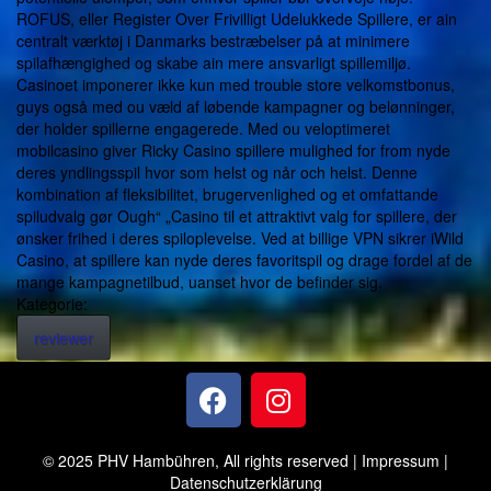
ROFUS, eller Register Over Frivilligt Udelukkede Spillere, er ain
centralt værktøj i Danmarks bestræbelser på at minimere
spilafhængighed og skabe ain mere ansvarligt spillemiljø.
Casinoet imponerer ikke kun med trouble store velkomstbonus,
guys også med ou væld af løbende kampagner og belønninger,
der holder spillerne engagerede. Med ou veloptimeret
mobilcasino giver Ricky Casino spillere mulighed for from nyde
deres yndlingsspil hvor som helst og når och helst. Denne
kombination af fleksibilitet, brugervenlighed og et omfattande
spiludvalg gør Ough“ „Casino til et attraktivt valg for spillere, der
ønsker frihed i deres spiloplevelse. Ved at billige VPN sikrer iWild
Casino, at spillere kan nyde deres favoritspil og drage fordel af de
mange kampagnetilbud, uanset hvor de befinder sig.
Kategorie:
reviewer
© 2025 PHV Hambühren, All rights reserved |
Impressum
|
Datenschutzerklärung