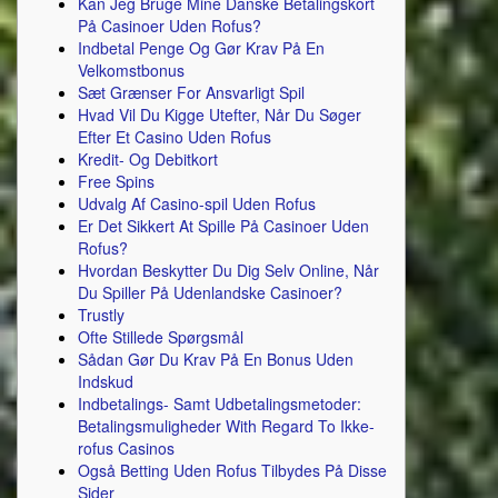
Kan Jeg Bruge Mine Danske Betalingskort
På Casinoer Uden Rofus?
Indbetal Penge Og Gør Krav På En
Velkomstbonus
Sæt Grænser For Ansvarligt Spil
Hvad Vil Du Kigge Utefter, Når Du Søger
Efter Et Casino Uden Rofus
Kredit- Og Debitkort
Free Spins
Udvalg Af Casino-spil Uden Rofus
Er Det Sikkert At Spille På Casinoer Uden
Rofus?
Hvordan Beskytter Du Dig Selv Online, Når
Du Spiller På Udenlandske Casinoer?
Trustly
Ofte Stillede Spørgsmål
Sådan Gør Du Krav På En Bonus Uden
Indskud
Indbetalings- Samt Udbetalingsmetoder:
Betalingsmuligheder With Regard To Ikke-
rofus Casinos
Også Betting Uden Rofus Tilbydes På Disse
Sider