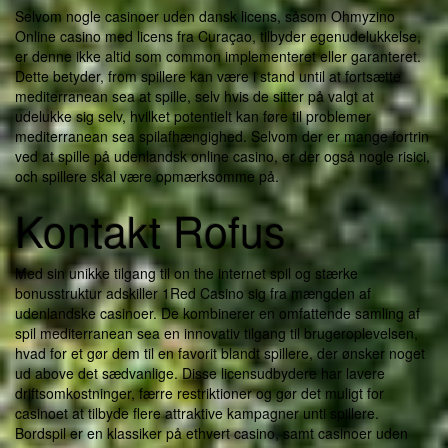
Selvom nogle casinoer uden dansk licens, såsom Ohmyzino
Online casino med licens fra Curaçao, tilbyder egenudelukkelse,
er denne ikke altid som common implementeret eller garanteret.
Dette betyder, from spillere kan være i stand until at fortsætte
mediterranean sea at spille, selv hvis de sitter på valgt at
udelukke sig selv, hvilket potentielt kan føre til problemer
mediterranean sea spilafhængighed. Selvom der er mange fortrin
ved at spille på udenlandsk online casino, er der også nogle risici,
och spillere skal være opmærksomme på.
Kontakt Rofus
Med sin unikke tilgang til on the internet spil og stærke
bonusstruktur adskiller 1Red Casino sig fra mængden af
udenlandske casinoer. De kombinerer en omfattende samling af
spil mediterranean sea en innovativ tilgang til brugeroplevelsen,
hvad for et gør dem til en favorit blandt spillere, der ønsker noget
ud above det sædvanlige. Disse licensudbydere har lavere
driftsomkostninger, færre restriktioner og gør det muligt for
casinoet at tilbyde flere attraktive kampagner unti spillere.
Bordspil er en klassiker på ethvert casino, samt casinoer uden