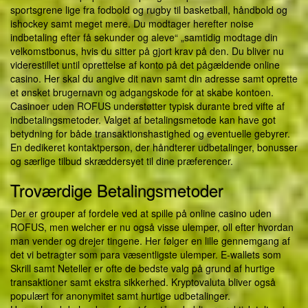
sportsgrene lige fra fodbold og rugby til basketball, håndbold og
ishockey samt meget mere. Du modtager herefter noise
indbetaling efter få sekunder og aleve“ „samtidig modtage din
velkomstbonus, hvis du sitter på gjort krav på den. Du bliver nu
viderestillet until oprettelse af konto på det pågældende online
casino. Her skal du angive dit navn samt din adresse samt oprette
et ønsket brugernavn og adgangskode for at skabe kontoen.
Casinoer uden ROFUS understøtter typisk durante bred vifte af
indbetalingsmetoder. Valget af betalingsmetode kan have got
betydning for både transaktionshastighed og eventuelle gebyrer.
En dedikeret kontaktperson, der håndterer udbetalinger, bonusser
og særlige tilbud skræddersyet til dine præferencer.
Troværdige Betalingsmetoder
Der er grouper af fordele ved at spille på online casino uden
ROFUS, men welcher er nu også visse ulemper, oll efter hvordan
man vender og drejer tingene. Her følger en lille gennemgang af
det vi betragter som para væsentligste ulemper. E-wallets som
Skrill samt Neteller er ofte de bedste valg på grund af hurtige
transaktioner samt ekstra sikkerhed. Kryptovaluta bliver også
populært for anonymitet samt hurtige udbetalinger.