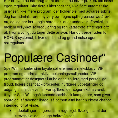
Her er hvad du har brug for at forstå – du bliver praktisk talt noise
egen regulator. Ikke flere sikkerhedsnet, ikke flere automatiske
grænser, ikke mere program, der holder øje med advarselsskilte.
Jeg har administreret my very own egne spillegrænser we årevis
nu, og jeg har lært nogle hårde lektioner undervejs. Forskellen
mellem vellykket selvregulering og ren katastrofe afhænger ofte
af, hvor alvorligt du tager dette ansvar. Når du træder uden for
ROFUS-systemet, bliver du i bund og grund noise egen
spilregulator.
Populære Casinoer“
SpellWin forkæler sine loyale spillere med ain eksklusivt VIP-
program og andre attraktive belønningsmuligheder. VIP-
programmet er designet til at belønne spillere med personlige
tilbud, højere cashback-procenter, hurtigere udbetalinger og
adgang til minus events. For spillere, der søger ekstra værdi,
tilbyder SpellWin også løbende cashback-kampagner, som giver
sobre del af tabene tilbage, så person altid har en ekstra chance
intended for at vinde.
Indbetalinger fungerer som regel øjeblikkeligt, samt der
kræves sjældent lange bekræftelser.