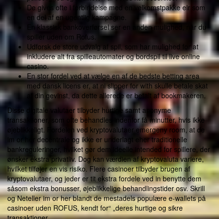
De gives ofte i forbindelse med en velkomstpakke elr som
en del af en ugentlig kampagne.
En klassisk bankoverførsel ser en anden mulighed, når du
spiller uden om Rofus.
Udforsk de store udvalg af spil, som har mulighed for at
inkludere alt fra spilleautomater og bordspil til live online
casino.
En stor fordel ved at vælge en af de bedste betting area
med dansk licens er, at ni slipper for with skulle betale skat
af din gevinst, da dette allerede er betalt af bookmakeren.
Disse digitale valutaer tilbyder hurtige samt anonyme
transaktioner, som ofte behandles indenfor få minutter, hvis ikke
øjeblikkeligt. Fordelen ved kryptovalutaer emergeny room, at de
im or her decentrale og ikke er underlagt eher traditionelle
bankreguleringer, hvilket gør dem ideelle intended for spillere, der
ønsker ekstra privatliv. Dog kan værdien af kryptovaluta variere,
hvilket tilføjer en vis risiko. Flere casinoer tilbyder brugen af
kryptovalutaer, og jeder er tit ekstra fordele ved in benytte dem
såsom ekstra bonusser, øjeblikkelige behandlingstider osv. Skrill
og Neteller im or her blandt de mestadels populære e-wallets på
casinoer uden ROFUS, kendt for“ „deres hurtige og sikre
transaktioner.