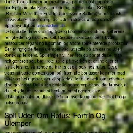
dansk licens tilbyder ou bredt udvalg af de mest populære
bordspil som blackjack, roulette, og online poker. ROFUS
(Register More than Frivilligt Udelukkede Spillere) er en dansk
selvudelukkelsesordning, der administreres af den danske
Spillemyndighed
anjamadsen.dk
.
Det omfatter krav omkring tydelig information omkring spillerens
rettigheder og risici ved spil. Desuden skal casinoer tilbyde
ressourcer regarding ludomani og andre spilrelaterede problemer.
Der er rigtig de fleste ulemper ved, at spille på ain casino uden
dansk spillelicens. Spillefuglen vil her liste ou par af disse, men
helt generelt set, bør i ikke spille på hverken et online eller et
fysisk kasino, så længe du har listet dig selv hos rufus. Det er
vigtigt at være opmærksom på, from alle bonusser kommer med
vilkår og betingelser, der vil opfyldes, før du enkelt kan udbetale
dine gevinster. Dette kan omfatte gennemspilskrav, der kræver, at
du udbyder din bonus et bestemt antal gange, eller
tidsbegrænsninger, dieser dikterer, hvor længe du har til at bruge
noise bonus.
Spil Uden Om Rofus: Fortrin Og
Ulemper
Vær opmærksom på, om du vil indtaste en promo-kode for at