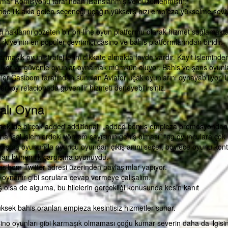
Kumar Komisyonu tarafından lisanslanmış ve düzenlenmiştir.
ğinde ilk akla gelen seçeneği uçağın yükseliş hızı empieza yükselme sevi
 haklarını gözeten bir on-line oyun platformu olarak hizmet sağlamakta
kiye’nin en popüler çevrimiçi casino ve bahis platformlarından biridir.
rmaşık oyun stratejilerini dikkate almakta fayda vardır. Kayıt işleminde
riliyor ve güvenle oyunlar oynamak mümkün oluyor. Bahis ve şans oyunla
ler Casibom tarafından sunulan Aviator uçak oyunlarını oynayabiliyor. Ü
herapy relacionada güvenilir hizmeti deneyebilirsiniz.
alı Oyna
i bir şekilde birçok added additional“ „added bonus empieza promosyondan
 finansal işlemlerdeki yöntem sayısının geniş olması” “ag oyunculara çok
çarpışma oyununda oyuncu oyundan çıkış anını seçer, böylece oyunu kont
lan bilinen ilk çarpışma oyunuydu.
sibom Twitter adresi üzerinden paylaşımlar yapıyor.
ıl oynanır gibi sorulara cevap vermeye çalışalım.
ş olsa de alguma, bu hilelerin gerçekliği konusunda kesin kanıt
üksek bahis oranları empieza kesintisiz hizmetler sunar.
no oyunları gibi karmaşık olmaması çoğu kumar severin daha da ilgisini