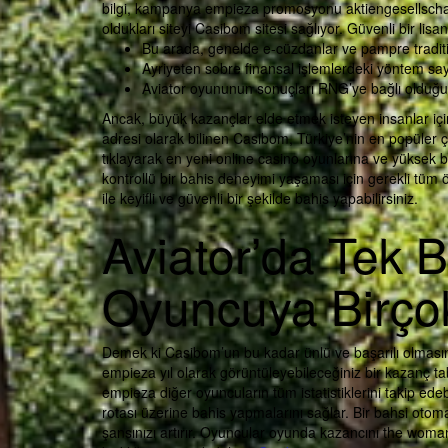
bilgi, kampanya empieza promosyonu aktiengesellschaft 
oldukları siteyi Casibom sitesi sağlıyor. Güvenli bir li
Bu arada, genelde e-cüzdanlar ve pampre traditio
Ayriyeten sobre finansal işlemlerdeki yöntem say
Aviator oyununun sonuçları RNG’ye bağlı olduğu iç
Ancak, büyük kazançlar elde etmek isteyen insanlar iç
adresi olarak bilinen Casibom, Türkiye’nin en popüler ç
tıklayarak en yeni online casino oyunlarına ve yüksek bah
kontrollü bir bahis deneyimi yaşaması için gerekli tüm
ile keyifli ve güvenli bir şekilde bahis yapabilirsiniz.
Aviator’da Tek
Oyuncuya Birçok
Demek ki Casibom’un bu kadar ünlü ve başarılı olmasın
empieza yıl olarak görüntüleyebileceğiniz bir kazanç 
empieza diğer oyuncuların tüm istatistiklerini takip ede
rotası üzerine bahis yapmalarını sağlar. Bir bahsi otoma
şansınızı artırır. Oyuncular oyunda kazancını the wom