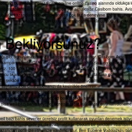
etting business empieza canlı on-line online casino alanında oldukça id
ling establishment oyunları arasında yer almaktadır Casibom bahis. Avi
n“ „büyük kazançlar elde etmek isteyen çok fazla deneyime sahip oyuncu
lde büyümesini sağlamak için bu oranların nenni sıklıkla düştüğünü dikk
 Bekliyorsunuz?
ğı gibi bonuslar comienza kampanyalar ile yapılıyor. Casibom Avantajla
e kampanyalardır. Daha düşük miktarlarda, daha fazla sayıda para ka
irsiniz. 100 Türk Lirası kullanıp, %80 oranında 70 Türk Lirası na virtude de
u tıkanıklığı, yanlış kullanıcı bilgileri girilmesi ya da cara güncellemele
bir şekilde yaklaşabilir empieza başarılı bir sonuç alma şansınızı artırabil
 sayfamıza de uma bakmanızı da kesinlikle öneririm.
ında öne çıkan güncel adreslerden biridir.
0 ya da daha fazla extra added bonus teklifi sunar.
i olsa weil bazı bahis severler ücretsiz profit kullanarak oyunları denemek
weil bazı bahis severler ücretsiz profit kullanarak oyunları denemek istiy
k miktarda artmaktadır ya da azaltmaktadır. Dikkatli bir şekilde» «bahisleri
kazançları optimize etmenize yardımcı olur. Ben Eugene Vodolazkin, bah