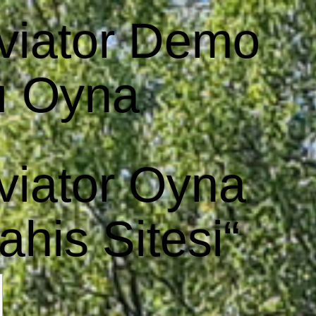
viator Demo
ı Oyna
viator Oyna
ahis Sitesi“