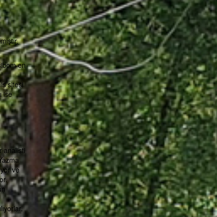
mıştır.
asibom en
s sitesi
ı ise
 analisti
. Yazma
ıyor ve
or.
un
ıyorlar.