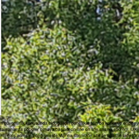
 güvenilirlik konusunda olduğu için genellikle afin de korku ve endişey
d zamanlarda popüler olmaya başladı on-line on line casino etkinliği. Ül
inin giriş adresleri değişmekte. Ayrıca sitemizde site ile ilgili the lady tür