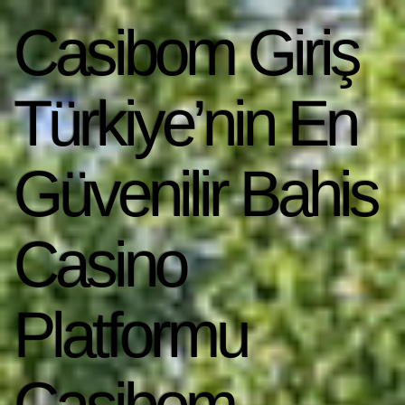
Casibom Giriş
Türkiye’nin En
Güvenilir Bahis
Casino
Platformu