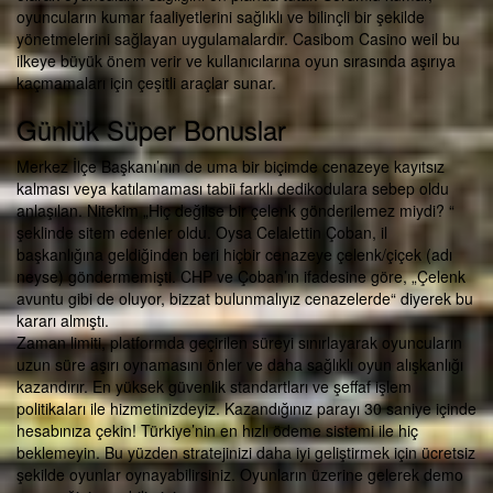
oyuncuların kumar faaliyetlerini sağlıklı ve bilinçli bir şekilde
yönetmelerini sağlayan uygulamalardır. Casibom Casino weil bu
ilkeye büyük önem verir ve kullanıcılarına oyun sırasında aşırıya
kaçmamaları için çeşitli araçlar sunar.
Günlük Süper Bonuslar
Merkez İlçe Başkanı’nın de uma bir biçimde cenazeye kayıtsız
kalması veya katılamaması tabii farklı dedikodulara sebep oldu
anlaşılan. Nitekim „Hiç değilse bir çelenk gönderilemez miydi? “
şeklinde sitem edenler oldu. Oysa Celalettin Çoban, il
başkanlığına geldiğinden beri hiçbir cenazeye çelenk/çiçek (adı
neyse) göndermemişti. CHP ve Çoban’ın ifadesine göre, „Çelenk
avuntu gibi de oluyor, bizzat bulunmalıyız cenazelerde“ diyerek bu
kararı almıştı.
Zaman limiti, platformda geçirilen süreyi sınırlayarak oyuncuların
uzun süre aşırı oynamasını önler ve daha sağlıklı oyun alışkanlığı
kazandırır. En yüksek güvenlik standartları ve şeffaf işlem
politikaları ile hizmetinizdeyiz. Kazandığınız parayı 30 saniye içinde
hesabınıza çekin! Türkiye’nin en hızlı ödeme sistemi ile hiç
beklemeyin. Bu yüzden stratejinizi daha iyi geliştirmek için ücretsiz
şekilde oyunlar oynayabilirsiniz. Oyunların üzerine gelerek demo