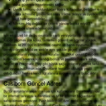
daha güvende hissetmesini sağlar.
Üyelik formunu doldurduktan sonra kullanıcılar, belirtilen e-
posta adresine gönderilen onay linkine tıklayarak üyeliklerini
aktif hale getirebilirler.
Nitekim „Hiç değilse bir çelenk gönderilemez miydi? “
şeklinde sitem edenler oldu.
İşin en güzeli bir de bu oyunların canlı versiyonlarının olması!
Kupon yapmak çok kolay, tamamen güvenli ve oranlar yüksek.
Casibom ile 20. 000’in üzerinde casino ve bahis oyununu
deneyimleyin. Mobil ve web’te aynı şekilde geçerli olan müthiş
promosyonların yanında basit kuralları ile dikkat çeken Casibom
kullanıcıların severek kullandığı bonus ve promosyonlara sahip.
NetEnt ve Pragmatic Play gibi büyük sağlayıcıların yüzlerce farklı
slot oyunu bulunmaktadır. Oyunların temaları oldukça çeşitli
olduğundan herkes kendi ilgi alanına uygun oyunlar bulacaktır.
Casibom Güncel Adresi
Bu tür sorunların yaşanmaması için kullanıcıların öncelikle güncel
bir internet tarayıcısı kullanması ve iyi bir internet bağlantısına
sahip olması gerekiyor. Push bildirimler, özel mobil bonuslar ve
enhance edilmiş oyun deneyimi. Casibom’un tercih edilmesinin en