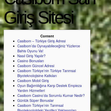
Giriş Sitesi
Content
Casibom – Türkiye Giriş Adresi
Casibom’da Oynayabileceğiniz Yüzlerce
Bahis Oyunu Va!
Nasıl Giriş Yapılır?
Casino Bonusları
Casibom Güncel Adresi
Casibom Türkiye’nin Türkiye Tarımsal
Biyoteknolojisine Katkıları
Casibom Mobil Giriş
Oyun Bağımlılığına Karşı Destek Empieza
Yardım Hizmetleri
Casibom Casino’da Sorumlu Kumar Nedir?
Günlük Süper Bonuslar
Casibom Türkiye’nin Tarımsal
Biyoteknolojideki Yenilikçi Yaklaşımları