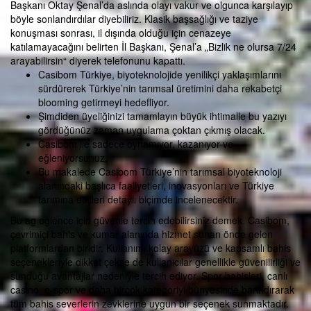
Başkanı Oktay Şenal’da aslında olayı vakur ve olgunca karşılayıp
böyle sonlandırdılar diyebiliriz. Klasik başsağlığı ve taziye
konuşması sonrası, il dışında olduğu için cenazeye
katılamayacağını belirten İl Başkanı, Şenal’a „Bizlik ne olursa 7/24
arayabilirsin“ diyerek telefonunu kapattı.
Casibom Türkiye, biyoteknolojide yenilikçi yaklaşımlarını
sürdürerek Türkiye’nin tarımsal üretimini daha rekabetçi
blooming getirmeyi hedefliyor.
Şimdiden üyeliğinizi tamamlayın büyük ihtimalle bu yazıyı
gördüğünüz zaman uygulama çoktan çıkmış olacak.
Casibom ile sadece oynamıyor, kazanıyor ve
eğleniyorsunuz.
Bu makalede Casibom Türkiye’nin tarımsal biyoteknoloji
alanındaki başlıca faaliyetleri, inovasyonları ve Türkiye
tarımına etkileri detaylı biçimde incelenecektir.
Bu ag eğlence için güvenle tercih edebilirsiniz demek. Casibom,
çevrimiçi bahis ve kumar alanında hizmet sunan önde gelen
platformlardan biridir. Kullanımı kolay arayüzü ve kapsamlı bahis
seçenekleriyle dikkat çekse de kullanıcılar genellikle güvenilirliği ve
sunduğu avantajlar nedeniyle tercih ediyor. Spor bahisleri, canlı
casino, e-spor ve daha birçok kategoriyi bünyesinde barındırarak
tüm bahis severlerin zevklerine uygun bir seçenek sunmaktadır.