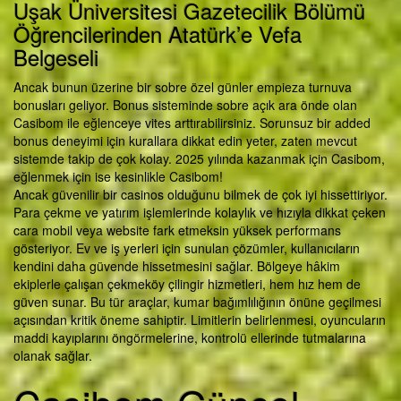
Uşak Üniversitesi Gazetecilik Bölümü
Öğrencilerinden Atatürk’e Vefa
Belgeseli
Ancak bunun üzerine bir sobre özel günler empieza turnuva
bonusları geliyor. Bonus sisteminde sobre açık ara önde olan
Casibom ile eğlenceye vites arttırabilirsiniz. Sorunsuz bir added
bonus deneyimi için kurallara dikkat edin yeter, zaten mevcut
sistemde takip de çok kolay. 2025 yılında kazanmak için Casibom,
eğlenmek için ise kesinlikle Casibom!
Ancak güvenilir bir casinos olduğunu bilmek de çok iyi hissettiriyor.
Para çekme ve yatırım işlemlerinde kolaylık ve hızıyla dikkat çeken
cara mobil veya website fark etmeksin yüksek performans
gösteriyor. Ev ve iş yerleri için sunulan çözümler, kullanıcıların
kendini daha güvende hissetmesini sağlar. Bölgeye hâkim
ekiplerle çalışan çekmeköy çilingir hizmetleri, hem hız hem de
güven sunar. Bu tür araçlar, kumar bağımlılığının önüne geçilmesi
açısından kritik öneme sahiptir. Limitlerin belirlenmesi, oyuncuların
maddi kayıplarını öngörmelerine, kontrolü ellerinde tutmalarına
olanak sağlar.