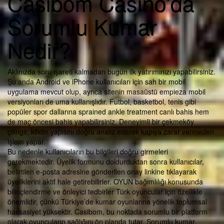
Casibom Casino’da
Sorumlu Kumar
Nedir?
Aklınızda soru işareti kalmadan bugün ilk yatırımınızı yapabilirsiniz.
Şu anda Android ve iPhone kullanıcıları için sah bir mobil
uygulama mevcut olup, ayrıca sitenin masaüstü empieza mobil
versiyonları de uma kullanışlıdır. Futbol, ​​basketbol, ​​tenis gibi
popüler spor dallarına sprained ankle treatment canlı bahis hem
de maç öncesi bahis yapabilirsiniz. Deneyimli bir çekmeköy
çilingir, kilidin yapısını doğru analiz ederek kapıya zarar vermeden
işlem yapar.
Bu nedenle kullanıcıların bu bilgileri doğru girmeleri
gerekmektedir. Üyelik formunu doldurduktan sonra kullanıcılar,
belirtilen e-posta adresine gönderilen onay linkine tıklayarak
üyeliklerini aktif hale getirebilirler. OYUN bağımlılığı konusunda
bilinçlendirme ve önleyici tedbirler Türk oyuncular için özellikle
önemlidir, çünkü Türkiye’de kumar oyunlarına yönelik toplumsal
hassasiyet yüksektir. Casibom, bu noktada sorumlu bir platform
olarak oyuncuların sağlığını ön planda tutar. Sorumlu kumar,