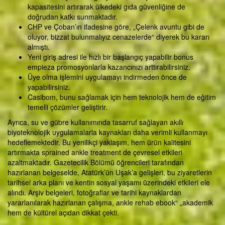
kapasitesini artırarak ülkedeki gıda güvenliğine de
doğrudan katkı sunmaktadır.
CHP ve Çoban’ın ifadesine göre, „Çelenk avuntu gibi de
oluyor, bizzat bulunmalıyız cenazelerde“ diyerek bu kararı
almıştı.
Yeni giriş adresi ile hızlı bir başlangıç yapabilir bonus
empieza promosyonlarla kazancınızı arttırabilirsiniz.
Üye olma işlemini uygulamayı indirmeden önce de
yapabilirsiniz.
Casibom, bunu sağlamak için hem teknolojik hem de eğitim
temelli çözümler geliştirir.
Ayrıca, su ve gübre kullanımında tasarruf sağlayan akıllı
biyoteknolojik uygulamalarla kaynakları daha verimli kullanmayı
hedeflemektedir. Bu yenilikçi yaklaşım, hem ürün kalitesini
artırmakta sprained ankle treatment de çevresel etkileri
azaltmaktadır. Gazetecilik Bölümü öğrencileri tarafından
hazırlanan belgeselde, Atatürk’ün Uşak’a gelişleri, bu ziyaretlerin
tarihsel arka planı ve kentin sosyal yaşamı üzerindeki etkileri ele
alındı. Arşiv belgeleri, fotoğraflar ve tarihi kaynaklardan
yararlanılarak hazırlanan çalışma, ankle rehab ebook“ „akademik
hem de kültürel açıdan dikkat çekti.