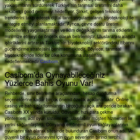
yaklaşımlarını sürdürerek Türkiye’nin tarımsal üretimini daha
rekabetçi good getirmeyi hedefliyor. Şirket, gelişen teknoloji
trendlerini takip ederek dijital tarım uygulamalarını biyoteknoloji ile
entegre etmeyi planlamaktadır. Ayrıca, çevre dostu üretim
modellerini yaygınlaştırmayı ve iklim değişikliğinin tarıma etkilerini
minimize etmeyi de öncelik olarak belirlemiştir. Uluslararası alanda
işbirliklerini artırarak Türkiye’nin biyoteknoloji sektöründeki itibarını
güçlendirme stratejisini benimsemektedir. Böylece, tarımsal
biyoteknolojide lider bir ülke konumuna ulaşılması
hedeflenmektedir
Casibom
.
Casibom’da Oynayabileceğiniz
Yüzlerce Bahis Oyunu Var!
Rehberde, sınır belirleme araçlarından, hesap dondurma
seçeneklerine kadar birçok önemli özellik açıklanacaktır. Online
casino ve bahis platformlarının birçoğunu açık ara geride bırakan
Casibom XX yılında kuruldu. Güvenilir, hızlı para çekme
yöntemleri, adil oyun sistemi ve“ „ulaşılabilir müşteri hizmetleri ile
yerini sağlamlaştırdı. Dünyanın en önemli oyun sağlayacılarının
oyunlarını sah olarak sitesinde bulunduran Casibom onun adı. Ve
güvenli bir oyun deneyimi için oyun severlerin birinci tercihi.