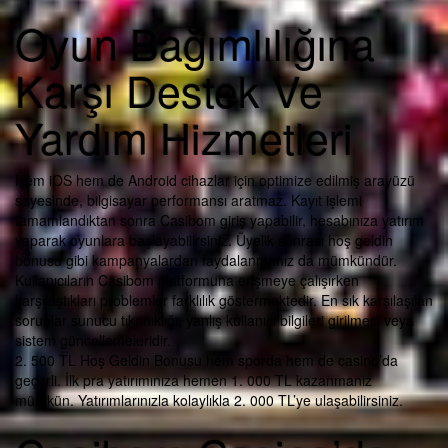
Oyun Bağımlılığına
Karşı Destek Ve
Yardım Hizmetleri
Hem iOS hem de Android cihazlar için optimize edilmiş arayüzü
sayesinde, bilgisayar performansı aratmaz. Kayıt işlemi
tamamlandıktan sonra Casibom giriş yapabilir, hesabınıza yatırım
yaparak oyunlara başlayabilirsiniz. Üyelik sonrası hoş geldin
bonusu gibi kampanyalardan faydalanmanız da mümkündür.
Kullanıcıların Casibom platformuna erişmeye çalışırken
karşılaştıkları problemler farklılık göstermektedir. En sık karşılaşılan
sorunlar sunucu tıkanıklığı, yanlış kullanıcı bilgileri girilmesi veya
sistem güncellemeleridir.
2. 500 TL Hoş Geldin Bonusu hem sporda hem de casino’da
geçerli. İlk pra yatırımınıza hemen 1. 000 TL kazanmanız
mümkün. Yatırımlarınızla kolaylıkla 2. 000 TL’ye ulaşabilirsiniz.