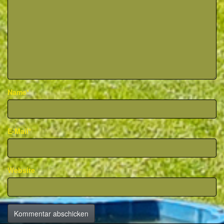
Name*
E-Mail*
Website