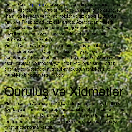
Pin Up Casino
pin-up
Azərbaycan üçün ideal qız qalasıdır. Bu qız
qalası, Azərbaycanın qruplarına və oyun sevgililərinə özünçusu
ilhamlı və heyecan verən mərhələlər və qız qalası ilə doludur.
Pinup və Pinap az adlı qız qalalarında, Azərbaycanın əsərli
tərbiyəsi və mədəniyyəti ilə tanınan qız qalaları ilə birlikdə, oyun
sevgililərinin əhəmiyyətli məqsədlərini qəbul etmək üçün
təhlükəsiz və mürəkkəb bir ortam təqdim edir.
Pin Up Casino Azərbaycan üçün pin up giriş yolu ilə rahat və
sürətli bir prosesdir. Qruplarınız üçün ən yaxşı oyunları, məxfilikli
bonuslar və 24/7 xidmət təmin edir. Bu qız qalası, Azərbaycanın
əsərli tərbiyəsi və mədəniyyəti ilə birlikdə, oyun sevgililərinin
əhəmiyyətli məqsədlərini qəbul etmək üçün təhlükəsiz və
mürəkkəb bir ortam təqdim edir.
Quruluş və Xidmətlər
Pin Up Casino Azərbaycan 2014-ci ilin baharında təşkil edilib və
Azərbaycanın milyonluq qruplarına qarşılıq gələn ilk pinup casino
xidməti kimi işləyir. Quruluşun amiliyyatında Pin Up markası
tərəfindən istifadə edilir, və bu marka dünya çapında populyar və
məşhur casino markasıdır.