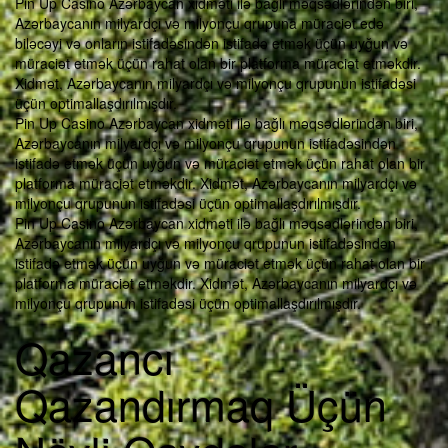
Pin Up Casino Azərbaycan xidməti ilə bağlı məqsədlərindən biri,
Azərbaycanın milyardçı və milyonçu qrupuna müraciət edə
biləcəyi və onların istifadəsindən istifadə etmək üçün uyğun və
müraciət etmək üçün rahat olan bir platforma müraciət etməkdir.
Xidmət, Azərbaycanın milyardçı və milyonçu qrupunun istifadəsi
üçün optimallaşdırılmışdır.
Pin Up Casino Azərbaycan xidməti ilə bağlı məqsədlərindən biri,
Azərbaycanın milyardçı və milyonçu qrupunun istifadəsindən
istifadə etmək üçün uyğun və müraciət etmək üçün rahat olan bir
platforma müraciət etməkdir. Xidmət, Azərbaycanın milyardçı və
milyonçu qrupunun istifadəsi üçün optimallaşdırılmışdır.
Pin Up Casino Azərbaycan xidməti ilə bağlı məqsədlərindən biri,
Azərbaycanın milyardçı və milyonçu qrupunun istifadəsindən
istifadə etmək üçün uyğun və müraciət etmək üçün rahat olan bir
platforma müraciət etməkdir. Xidmət, Azərbaycanın milyardçı və
milyonçu qrupunun istifadəsi üçün optimallaşdırılmışdır.
Qazancı
Qazandırmaq Üçün