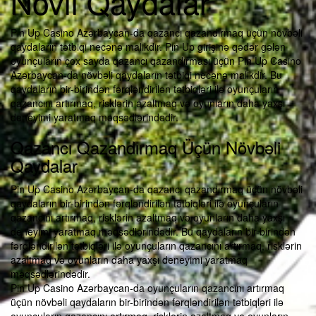
Növli Qaydalar
Pin Up Casino Azərbaycan-da qazancı qazandırmaq üçün növbəli
qaydaların tətbiqi necənə malikdir. Pin Up girişinə qədər gələn
oyunçuların çox sayda qazancı qazandırması üçün Pin Up Casino
Azərbaycan-da növbəli qaydaların tətbiqi necənə malikdir. Bu
qaydaların bir-birindən fərqləndirilən tətbiqləri ilə oyunçuların
qazancını artırmaq, risklərin azaltmaq və oyunların daha yaxşı
deneyimi yaratmaq məqsədlərindədir.
Qazancı Qazandırmaq Üçün Növbəli
Qaydalar
Pin Up Casino Azərbaycan-da qazancı qazandırmaq üçün növbəli
qaydaların bir-birindən fərqləndirilən tətbiqləri ilə oyunçuların
qazancını artırmaq, risklərin azaltmaq və oyunların daha yaxşı
deneyimi yaratmaq məqsədlərindədir. Bu qaydaların bir-birindən
fərqləndirilən tətbiqləri ilə oyunçuların qazancını artırmaq, risklərin
azaltmaq və oyunların daha yaxşı deneyimi yaratmaq
məqsədlərindədir.
Pin Up Casino Azərbaycan-da oyunçuların qazancını artırmaq
üçün növbəli qaydaların bir-birindən fərqləndirilən tətbiqləri ilə