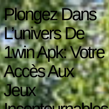
Plongez Dans
L’univers De
1win Apk: Votre
Accès Aux
Jeux