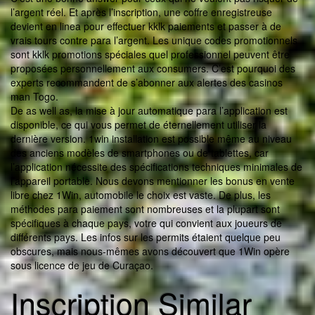
l’argent réel. Et après l’inscription, une coffre enregistreuse
devient en linea pour effectuer kklk paiements et passer à de
vrais tours contre para l’argent. Les unique codes promotionnels
sont kklk promotions spéciales quel professionnel peuvent être
proposées personnellement aux consumers. C’est pourquoi des
experts recommandent de s’abonner aux alertes des casinos
man Togo.
De as well as, la mise à jour automatique para l’application est
disponible, ce qui vous permet de éternellement utiliser la
dernière version. 1win installation est possible même au niveau
des anciens modèles de smartphones ou de tablettes, car
l’application nécessite des spécifications techniques minimales de
l’appareil portable. Nous devons mentionner les bonus en vente
libre chez 1Win, automobile le choix est vaste. De plus, les
méthodes para paiement sont nombreuses et la plupart sont
spécifiques à chaque pays, votre qui convient aux joueurs de
différents pays. Les infos sur les permits étaient quelque peu
obscures, mais nous-mêmes avons découvert que 1Win opère
sous licence de jeu de Curaçao.
Inscription Similar