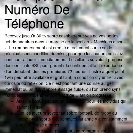
Numéro De
Téléphone
Recevez jusqu’à 30 % sobre cashback sur vos ne vos pertes
hebdomadaires dans le marché de la section « Machines à sous
». Le remboursement est crédité directement sur le solde
principal, sans condition de mise, pour que les joueurs puissiez
continuer à jouer immédiatement. Les clients se voient proposer
des certificats SSL pour garantir la confidentialité. L’expérience
d’un débutant, dès les premières 72 heures, illustre à quel point
1win peut être available et gratifiant, à condition d’y entrer avec
curiosité ou réflexion. Ce n’est pas tant une course au get
immédiat qu’un rink d’apprentissage fluide, où l’on prend syns
marques, on experimento, on corrige… ain on progresse.
Ainsi, le bonus devient un vrai plus… pour les individus qui
savent l’utiliser.
Que les joueurs soyez fan sobre football, de rugby ou
même para sports électroniques, arianne y a constamment
quelque chose à parier.
Cela peut être votre passeport, votre permis sobre