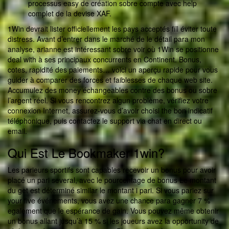
processus easy de création sobre compte avec help
complet de la devise XAF.
1Win devrait lister officiellement les pays acceptés fill éviter toute
distress. Avant d’entrer dans le marché de le détail para mon
analyse, arianne est intéressant sobre voir où 1Win se positionne
deal with à ses principaux concurrents en Continent. Bonus,
cotes, rapidité des paiements… voici un aperçu rapide pour vous
guider à comparer des forces et faiblesses de chaque web site.
Accumulez des money échangeables contre des bonus ou sobre
l’argent réel. Si vous rencontrez algun problème, vérifiez votre
connexion Internet, assurez-vous d’avoir choisi the bon indicatif
téléphonique, puis contactez le support via chat en direct ou
email.
Qui Est Le Bookmaker 1win?
Les parieurs sportifs sont capables recevoir un bonus pour avoir
placé un pari several, avec le pourcentage de bonus Le montant
du get est déterminé similar le montant i pari. Si vous pariez sur
your five événements, vous avez une chance para gagner 7 %
egalement que le espérance de gain. Vous pouvez même obtenir
un bonus allant jusqu’à 15 % si les joueurs avez la opportunity de