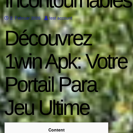
Incontournables
2. Februar 2026
test account
Découvrez
1win Apk: Votre
Portail Para
Jeu Ultime
Content