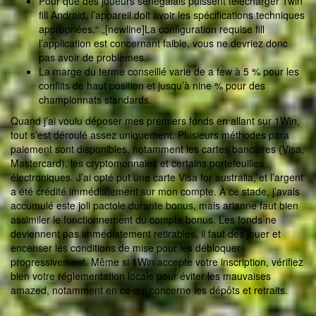
Pour que des joueurs sénégalais puissent télécharger 1win
fill Android, l’appareil doit avoir les spécifications techniques
appropriées.“ „[newline]La configuration requise fill
l’application est concernant faible, vous ne devriez donc
pas avoir de problèmes.
La marge du terme conseillé varie de a few à 5 % pour les
conflits de haut position et jusqu’à nine % pour des
championnats standards.
Quand j’ai voulu déposer mes premiers fonds en allant sur 1Win,
tout s’est déroulé assez uniquement. Plusieurs méthodes para
paiement sont disponibles, notamment les cartes bancaires (Visa,
Mastercard), les cryptomonnaies et certains portefeuilles
électroniques. J’ai opté put une carte Visa for australia, et l’argent
a été crédité immédiatement sur mon compte. À ce stade, j’avais
accumulé este joli pactole durante bonus, mais arianne faut bien
assimiler le fonctionnement du compte bonus. Les fonds ne
deviennent pas immédiatement retirables, il faut des jouer et
encenser les conditions de mise pour les débloquer
progressivement. Même si 1Win accepte votre inscription, vérifiez
bien votre réglementation locale pour éviter les mauvaises
amazed, notamment en ce qui concerne les dépôts et retraits.