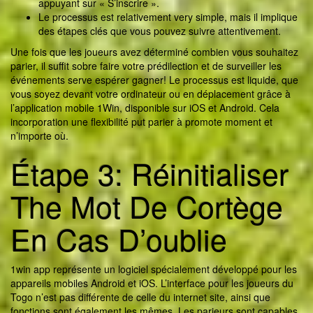
appuyant sur « S’inscrire ».
Le processus est relativement very simple, mais il implique
des étapes clés que vous pouvez suivre attentivement.
Une fois que les joueurs avez déterminé combien vous souhaitez
parier, il suffit sobre faire votre prédilection et de surveiller les
événements serve espérer gagner! Le processus est liquide, que
vous soyez devant votre ordinateur ou en déplacement grâce à
l’application mobile 1Win, disponible sur iOS et Android. Cela
incorporation une flexibilité put parier à promote moment et
n’importe où.
Étape 3: Réinitialiser
The Mot De Cortège
En Cas D’oublie
1win app représente un logiciel spécialement développé pour les
appareils mobiles Android et iOS. L’interface pour les joueurs du
Togo n’est pas différente de celle du internet site, ainsi que
fonctions sont également les mêmes. Les parieurs sont capables