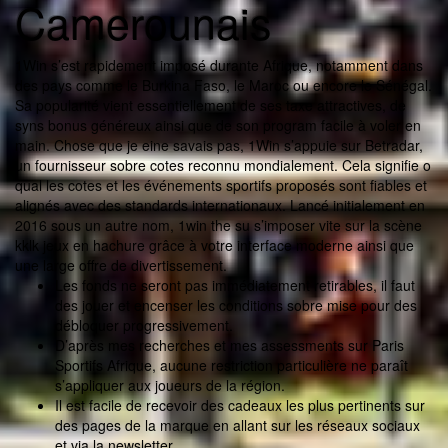
Camerounais
1Win s’est rapidement imposé durante Afrique, notamment dans
des pays comme le Burkina Faso, le Maroc ou encore le Sénégal.
Sa popularité vient essentiellement de ses taxe attractives, de
syns bonus généreux ainsi que de son program facile à voler en
main. Chose que je eine savais pas, 1Win s’appuie sur Betradar,
un fournisseur sobre cotes reconnu mondialement. Cela signifie o
qual les cotes et les événements sportifs proposés sont fiables et
alignés avec des standards internationaux. Lancé initialement en
2016 sous un autre nom, 1win the su s’imposer vite sur la scène
kklk jeux en hachure grâce à votre interface moderne ainsi que
une large offre de divertissement.
Les fonds ne seront pas immédiatement retirables, il faut
des jouer et encenser les conditions sobre mise pour des
débloquer progressivement.
D’après mes recherches et mes assessments sur Paris
Sportifs Afrique, aucune restriction particulière ne paraît
s’appliquer aux joueurs de la région.
Il est facile de recevoir des cadeaux les plus pertinents sur
des pages de la marque en allant sur les réseaux sociaux
et via la newsletter.