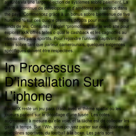
assurés via une large sélection de systèmes sobre paiement. La
marque continue de développer et d’améliorer son service dans
the pays. Commencez grâce à un bonus sobre bienvenue de five
hundred % sur ces quatre premiers dépôts pour maximiser votre
fonds de jeu. Consultez l’onglet “promotions” sur le web site pour
explorer kklk offres telles o qual le cashback et les cagnottes au
niveau des paris sportifs. Pour rejoindre l’univers captivant de
1Win sobre tant que parieur camerounais, quelques exigences
spécifiques doivent être respectées.
In Processus
D’installation Sur
L’iphone
RocketX reste un jeu para crash avec el thème spatial où les
joueurs parient sur le décollage d’une fusée. Les cotes
augmentent à mesure qu’elle vole, et la tâche est de collecter les
gains à temps. Sur 1Win, vous pouvez parier sur des dizaines de
disciplines sportives, du football à la boxe. Les paris sont