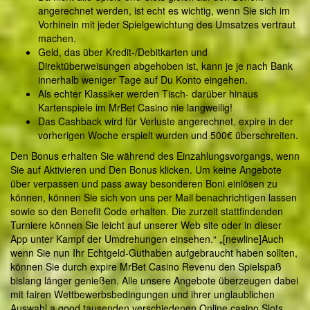
angerechnet werden, ist echt es wichtig, wenn Sie sich im
Vorhinein mit jeder Spielgewichtung des Umsatzes vertraut
machen.
Geld, das über Kredit-/Debitkarten und
Direktüberweisungen abgehoben ist, kann je je nach Bank
innerhalb weniger Tage auf Du Konto eingehen.
Als echter Klassiker werden Tisch- darüber hinaus
Kartenspiele im MrBet Casino nie langweilig!
Das Cashback wird für Verluste angerechnet, expire in der
vorherigen Woche erspielt wurden und 500€ überschreiten.
Den Bonus erhalten Sie während des Einzahlungsvorgangs, wenn
Sie auf Aktivieren und Den Bonus klicken. Um keine Angebote
über verpassen und pass away besonderen Boni einlösen zu
können, können Sie sich von uns per Mail benachrichtigen lassen
sowie so den Benefit Code erhalten. Die zurzeit stattfindenden
Turniere können Sie leicht auf unserer Web site oder in dieser
App unter Kampf der Umdrehungen einsehen.“ „[newline]Auch
wenn Sie nun Ihr Echtgeld-Guthaben aufgebraucht haben sollten,
können Sie durch expire MrBet Casino Revenu den Spielspaß
bislang länger genießen. Alle unsere Angebote überzeugen dabei
mit fairen Wettbewerbsbedingungen und ihrer unglaublichen
Auswahl a good tausenden verschiedenen Online casino Slots.