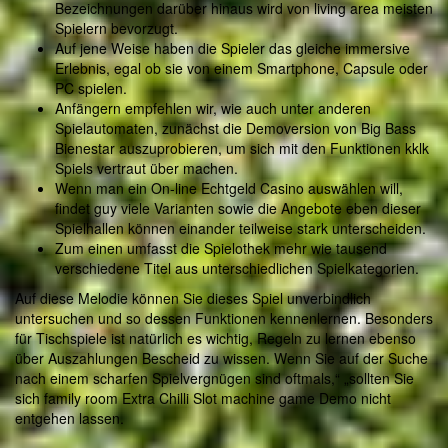
Bezeichnungen darüber hinaus wird von living area meisten
Spielern bevorzugt.
Auf jene Weise haben die Spieler das gleiche immersive
Erlebnis, egal ob sie von einem Smartphone, Capsule oder
PC spielen.
Anfängern empfehlen wir, wie auch unter anderen
Spielautomaten, zunächst die Demoversion von Big Bass
Bienestar auszuprobieren, um sich mit den Funktionen kklk
Spiels vertraut über machen.
Wenn man ein On-line Echtgeld Casino auswählen will,
findet guy viele Varianten sowie die Angebote eben dieser
Spielhallen können einander teilweise stark unterscheiden.
Zum einen umfasst die Spielothek mehr wie tausend
verschiedene Titel aus unterschiedlichen Spielkategorien.
Auf diese Melodie können Sie dieses Spiel unverbindlich
untersuchen und so dessen Funktionen kennenlernen. Besonders
für Tischspiele ist natürlich es wichtig, Regeln zu lernen ebenso
über Auszahlungen Bescheid zu wissen. Wenn Sie auf der Suche
nach einem scharfen Spielvergnügen sind oftmals,“ „sollten Sie
sich family room Extra Chilli Slot machine game Demo nicht
entgehen lassen.