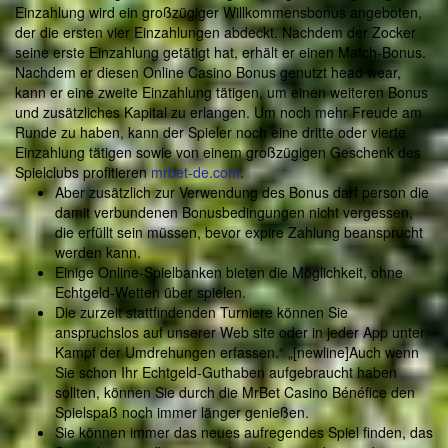
Einzahlung wird ein großzügiger Willkommensbonus angeboten,
der die ersten vier Einzahlungen abdeckt. Nachdem der Zocker
seine erste Einzahlung getätigt hat, erhält er einen Match-Bonus.
Nachdem er diesen Online Casino Bonus genutzt head wear,
kann er eine zweite Einzahlung tätigen, um einen weiteren Bonus
und zusätzliches Kapital zu erlangen. Um noch mehr Freude am
Runde zu haben, kann der Spieler noch eine dritte oder vierte
Einzahlung tätigen sowie von einem großzügigen Geschenk des
Spielclubs profitieren
mrbet-de.com
.
Aber zusätzlich zur Verwendung des Bonus darf person die
damit verbundenen Bonusbedingungen nicht vergessen,
die erfüllt sein müssen, bevor expire Zahlung beansprucht
werden kann.
Einige Online-Spielbanken bieten die Möglichkeit, ohne
Echtgeld-Wetten über spielen.
Die zurzeit stattfindenden Turniere können Sie
anspruchslos auf unserer Web site oder in jeder App unter
Kampf der Umdrehungen erfassen.“ „[newline]Auch wenn
Sie schon Ihr Echtgeld-Guthaben aufgebraucht haben
sollten, können Sie durch die MrBet Casino Bénéfice den
Spielspaß noch immer länger genießen.
Sie können immer das neues aufregendes Spiel finden, das