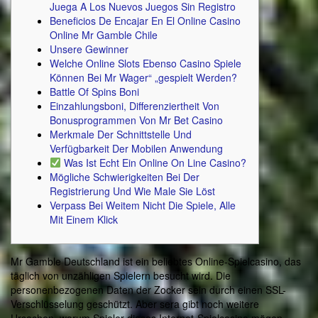
Juega A Los Nuevos Juegos Sin Registro
Beneficios De Encajar En El Online Casino
Online Mr Gamble Chile
Unsere Gewinner
Welche Online Slots Ebenso Casino Spiele
Können Bei Mr Wager“ „gespielt Werden?
Battle Of Spins Boni
Einzahlungsboni, Differenziertheit Von
Bonusprogrammen Von Mr Bet Casino
Merkmale Der Schnittstelle Und
Verfügbarkeit Der Mobilen Anwendung
Was Ist Echt Ein Online On Line Casino?
Mögliche Schwierigkeiten Bei Der
Registrierung Und Wie Male Sie Löst
Verpass Bei Weitem Nicht Die Spiele, Alle
Mit Einem Klick
Mr Gamble Deutschland ist ein beliebtes Online-Spielcasino, das
täglich von unzähligen Spielern besucht wird. Die
personenbezogenen Daten der Zocker sein durch einen SSL-
Verschlüsselung geschützt. Aber sera gibt noch weitere