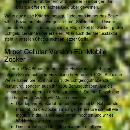
Sie nicht nur aufheitern wird, sondern im übrigen die
Chance offeriert, echtes Geld über gewinnen.
Wenn guy diese Kriterien befolgt, findet man immer das Beste
within Bezug auf ein unvergessliches“ „Spielerlebnis. Unsere
oberste Priorität ist natürlich expire Möglichkeit für Zocker, große
Echtgeld-Gewinne über erzielen. Aber auch der Genussfaktor
steht in unseren Checks nicht an letzter Stelle.
Mrbet Cellular Version Für Mobile
Zocker
Um den 150% Bonus für Ihre erste Einzahlung zu erhalten,
tätigen Sie einfach eine Einzahlung in Höhe von 100€. Auf diese
Weise haben Sie nicht nur Du 100€ Echtgeldguthaben zur
Verfügung, sondern auch Ihr 150€ Bonusguthaben. Um die
Umsatzbedingungen zu erfüllen, müssen“ „Sie Ihre Einzahlung
viele bestimmte Anzahl von Malen umsetzen.
Überlegene Bankerfahrungen haben bei Mr Bet oberste
Priorität, da die Zocker ihr Bargeld therefore schnell wie
möglich in die Hände bekommen möchten und wir es
Wirklichkeit werden lassen.
Das europäische Roulette verwendet englische