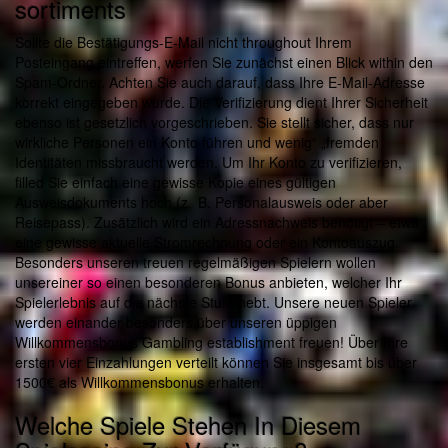
sortiments
Sollte die Bestätigungs-E-Mail nicht throughout Ihrem
Posteingang eintreffen, werfen Sie zunächst einen Blick within den
Spam-Ordner. Achten Sie auch darauf, dass Ihre E-Mail-Adresse
korrekt eingegeben wurde. Die Verifizierung dient Ihrer Sicherheit
ebenso ist gesetzlich vorgeschrieben. Sie stellt sicher, dass nur
wirkliche Personen ein Konto führen und wenig“ „fremden
Identitäten missbraucht werden. Um Ihr Konto zu verifizieren,
filled Sie einfach eine gewisse Kopie eines gültigen
Ausweisdokuments hoch (z. B. Personalausweis oder aber
Reisepass). Zusätzlich wird ein Adressnachweis benötigt – etwa
eine gewisse aktuelle Stromrechnung oder ein Kontoauszug.
Besonders unseren treuen regelmäßigen Spielern wollen
unsereiner so einen besonderen Bonus anbieten, welcher Ihr
Spielerlebnis auf die nächste Stufe hebt. Unsere neuen Spieler
werden einander besonders über unseren üppigen
Willkommensbonus Gambling establishment freuen! Über Ihre
ersten vier Einzahlungen verteilt können Sie insgesamt bis über
1500€ als Willkommensbonus erhalten.
Welche Spiele Stehen In Diesem