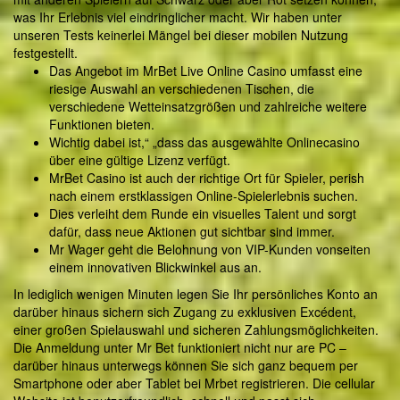
was Ihr Erlebnis viel eindringlicher macht. Wir haben unter
unseren Tests keinerlei Mängel bei dieser mobilen Nutzung
festgestellt.
Das Angebot im MrBet Live Online Casino umfasst eine
riesige Auswahl an verschiedenen Tischen, die
verschiedene Wetteinsatzgrößen und zahlreiche weitere
Funktionen bieten.
Wichtig dabei ist,“ „dass das ausgewählte Onlinecasino
über eine gültige Lizenz verfügt.
MrBet Casino ist auch der richtige Ort für Spieler, perish
nach einem erstklassigen Online-Spielerlebnis suchen.
Dies verleiht dem Runde ein visuelles Talent und sorgt
dafür, dass neue Aktionen gut sichtbar sind immer.
Mr Wager geht die Belohnung von VIP-Kunden vonseiten
einem innovativen Blickwinkel aus an.
In lediglich wenigen Minuten legen Sie Ihr persönliches Konto an
darüber hinaus sichern sich Zugang zu exklusiven Excédent,
einer großen Spielauswahl und sicheren Zahlungsmöglichkeiten.
Die Anmeldung unter Mr Bet funktioniert nicht nur are PC –
darüber hinaus unterwegs können Sie sich ganz bequem per
Smartphone oder aber Tablet bei Mrbet registrieren. Die cellular