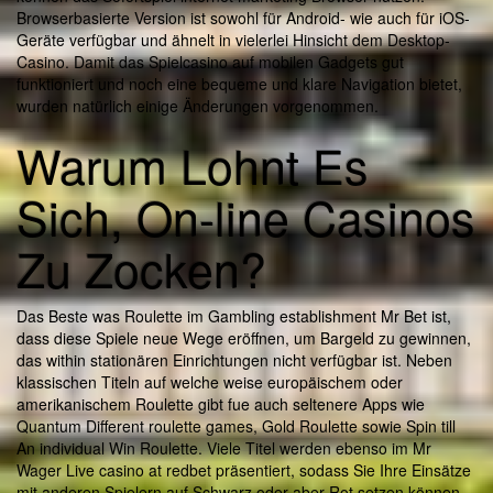
Browserbasierte Version ist sowohl für Android- wie auch für iOS-
Geräte verfügbar und ähnelt in vielerlei Hinsicht dem Desktop-
Casino. Damit das Spielcasino auf mobilen Gadgets gut
funktioniert und noch eine bequeme und klare Navigation bietet,
wurden natürlich einige Änderungen vorgenommen.
Warum Lohnt Es
Sich, On-line Casinos
Zu Zocken?
Das Beste was Roulette im Gambling establishment Mr Bet ist,
dass diese Spiele neue Wege eröffnen, um Bargeld zu gewinnen,
das within stationären Einrichtungen nicht verfügbar ist. Neben
klassischen Titeln auf welche weise europäischem oder
amerikanischem Roulette gibt fue auch seltenere Apps wie
Quantum Different roulette games, Gold Roulette sowie Spin till
An individual Win Roulette. Viele Titel werden ebenso im Mr
Wager Live casino at redbet präsentiert, sodass Sie Ihre Einsätze
mit anderen Spielern auf Schwarz oder aber Rot setzen können,