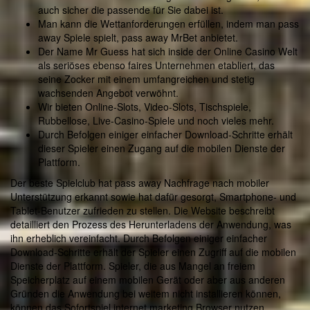
auch sicher die passende für Sie dabei ist.
Man kann die Wettanforderungen erfüllen, indem man pass
away Spiele spielt, pass away MrBet anbietet.
Der Name Mr Guess hat sich inside der Online Casino Welt
als seriöses ebenso faires Unternehmen etabliert, das
seine Zocker mit einem umfangreichen und stetig
wachsenden Angebot verwöhnt.
Wir bieten Online-Slots, Video-Slots, Tischspiele,
Rubbellose, Live-Casino-Spiele und noch vieles mehr.
Durch Befolgen einiger einfacher Download-Schritte erhält
dieser Spieler einen Zugang auf die mobilen Dienste der
Plattform.
Der beste Spielclub hat pass away Nachfrage nach mobiler
Unterstützung erkannt sowie hat dafür gesorgt, Smartphone- und
Tablet-Benutzer zufrieden zu stellen. Die Website beschreibt
detailliert den Prozess des Herunterladens der Anwendung, was
ihn erheblich vereinfacht. Durch Befolgen einiger einfacher
Download-Schritte erhält der Spieler einen Zugriff auf die mobilen
Dienste der Plattform. Spieler, die aus Mangel an freiem
Speicherplatz auf einem mobilen Gerät oder aber aus anderen
Gründen die Anwendung bei weitem nicht installieren können,
können das Sofortspiel internet marketing Browser nutzen.