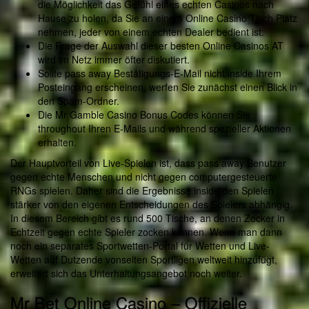
die Möglichkeit das Gefühl eines echten Casinos nach
Hause zu holen, da Sie an einem Online Casino Tisch Platz
nehmen, jeder von einem echten Dealer bedient ist.
Die Frage der Auswahl dieser besten Online Casinos AT
wird im Netz immer öfter diskutiert.
Sollte pass away Bestätigungs-E-Mail nicht inside Ihrem
Posteingang erscheinen, werfen Sie zunächst einen Blick in
den Spam-Ordner.
Die Mr Gamble Casino Bonus Codes können Sie
throughout Ihren E-Mails und während spezieller Aktionen
erhalten.
Der Hauptvorteil von Live-Spielen ist, dass pass away Benutzer
gegen echte Menschen und nicht gegen computergesteuerte
RNGs spielen. Daher sind die Ergebnisse inside den Spielen
stärker von den eigenen Entscheidungen des Spielers abhängig.
In diesem Bereich gibt es rund 500 Tische, an denen Zocker in
Echtzeit gegen echte Spieler zocken können. Wenn man dann
noch ein separates Sportwetten-Portal für Wetten und Live-
Wetten auf Dutzende vonseiten Sportligen weltweit hinzufügt,
erweitert sich das Unterhaltungsangebot noch weiter.
Mr Bet Online Casino – Offizielle