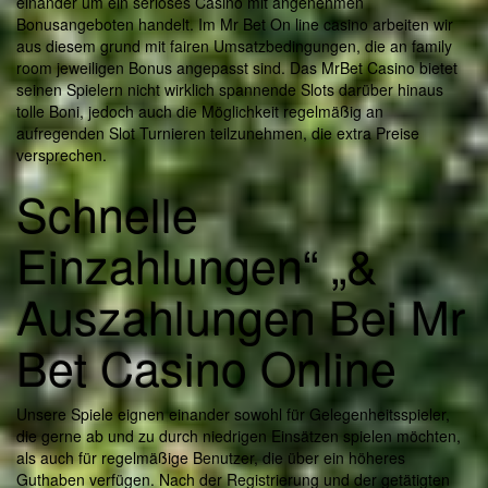
einander um ein seriöses Casino mit angenehmen
Bonusangeboten handelt. Im Mr Bet On line casino arbeiten wir
aus diesem grund mit fairen Umsatzbedingungen, die an family
room jeweiligen Bonus angepasst sind. Das MrBet Casino bietet
seinen Spielern nicht wirklich spannende Slots darüber hinaus
tolle Boni, jedoch auch die Möglichkeit regelmäßig an
aufregenden Slot Turnieren teilzunehmen, die extra Preise
versprechen.
Schnelle
Einzahlungen“ „&
Auszahlungen Bei Mr
Bet Casino Online
Unsere Spiele eignen einander sowohl für Gelegenheitsspieler,
die gerne ab und zu durch niedrigen Einsätzen spielen möchten,
als auch für regelmäßige Benutzer, die über ein höheres
Guthaben verfügen. Nach der Registrierung und der getätigten