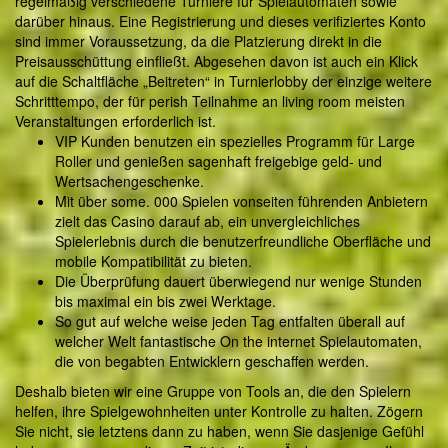
regelmäßig verschiedene Turniere für Spielautomaten sowie
darüber hinaus. Eine Registrierung und dieses verifiziertes Konto
sind immer Voraussetzung, da die Platzierung direkt in die
Preisausschüttung einfließt. Abgesehen davon ist auch ein Klick
auf die Schaltfläche „Beitreten“ in Turnierlobby der einzige weitere
Schritttempo, der für perish Teilnahme an living room meisten
Veranstaltungen erforderlich ist.
VIP Kunden benutzen ein spezielles Programm für Large
Roller und genießen sagenhaft freigebige geld- und
Wertsachengeschenke.
Mit über some. 000 Spielen vonseiten führenden Anbietern
zielt das Casino darauf ab, ein unvergleichliches
Spielerlebnis durch die benutzerfreundliche Oberfläche und
mobile Kompatibilität zu bieten.
Die Überprüfung dauert überwiegend nur wenige Stunden
bis maximal ein bis zwei Werktage.
So gut auf welche weise jeden Tag entfalten überall auf
welcher Welt fantastische On the internet Spielautomaten,
die von begabten Entwicklern geschaffen werden.
Deshalb bieten wir eine Gruppe von Tools an, die den Spielern
helfen, ihre Spielgewohnheiten unter Kontrolle zu halten. Zögern
Sie nicht, sie letztens dann zu haben, wenn Sie dasjenige Gefühl